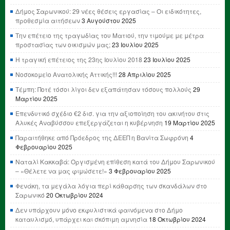
Δήμος Σαρωνικού: 29 νέες θέσεις εργασίας – Οι ειδικότητες,
προθεσμία αιτήσεων
3 Αυγούστου 2025
Την επέτειο της τραγωδίας του Ματιού, την τιμούμε με μέτρα
προστασίας των οικισμών μας;
23 Ιουλίου 2025
Η τραγική επέτειος της 23ης Ιουλίου 2018
23 Ιουλίου 2025
Νοσοκομείο Ανατολικής Αττικής!!!
28 Απριλίου 2025
Τέμπη: Ποτέ τόσοι λίγοι δεν εξαπάτησαν τόσους πολλούς
29
Μαρτίου 2025
Επενδυτικό σχέδιο €2 δισ. για την αξιοποίηση του ακινήτου στις
Αλυκές Αναβύσσου επεξεργάζεται η κυβέρνηση
19 Μαρτίου 2025
Παραιτήθηκε από Πρόεδρος της ΔΕΕΠ η Βανίτα Σωφρόνη
4
Φεβρουαρίου 2025
Ναταλί Κακκαβά: Οργισμένη επίθεση κατά του Δήμου Σαρωνικού
– «Θέλετε να μας φιμώσετε!»
3 Φεβρουαρίου 2025
Φενάκη, τα μεγάλα λόγια περί κάθαρσης των σκανδάλων στο
Σαρωνικό
20 Οκτωβρίου 2024
Δεν υπάρχουν μόνο εκφυλιστικά φαινόμενα στο Δήμο
καταυλισμό, υπάρχει και σκόπιμη αμνησία
18 Οκτωβρίου 2024