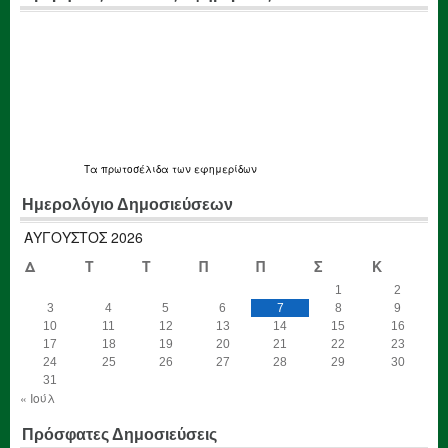
Τα
πρωτοσέλιδα
των εφημερίδων
Ημερολόγιο Δημοσιεύσεων
ΑΎΓΟΥΣΤΟΣ 2026
Δ
Τ
Τ
Π
Π
Σ
Κ
1
2
3
4
5
6
7
8
9
10
11
12
13
14
15
16
17
18
19
20
21
22
23
24
25
26
27
28
29
30
31
« Ιούλ
Πρόσφατες Δημοσιεύσεις