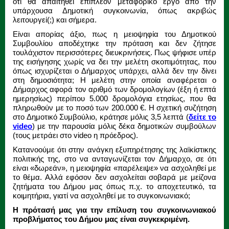
ότι θα απαιτηθεί επιπλέον μεταφορικό έργο από την
υπάρχουσα Δημοτική συγκοινωνία, όπως ακριβώς
λειτουργεί(;) και σήμερα.
Είναι απορίας άξιο, πως η μειοψηφία του Δημοτικού
Συμβουλίου αποδέχτηκε την πρόταση και δεν ζήτησε
τουλάχιστον περισσότερες διευκρινήσεις. Πως ψήφισε υπέρ
της εισήγησης χωρίς να δει την μελέτη σκοπιμότητας, που
όπως ισχυρίζεται ο Δήμαρχος υπάρχει, αλλά δεν την δίνει
στη δημοσιότητα; Η μελέτη στην οποία αναφέρεται ο
Δήμαρχος αφορά τον αριθμό των δρομολογίων (έξη ή επτά
ημερησίως) περίπου 5.000 δρομολόγια ετησίως, που θα
πληρωθούν με το ποσό των 200.000 €. Η σχετική συζήτηση
στο Δημοτικό Συμβούλιο, κράτησε μόλις 3,5 λεπτά (
δείτε το
video
) με την παρουσία μόλις δέκα δημοτικών συμβούλων
(τους μετράει στο video η πρόεδρος).
Κατανοούμε ότι στην ανάγκη εξυπηρέτησης της λαϊκίστικης
πολιτικής της, στο να ανταγωνίζεται τον Δήμαρχο, σε ότι
είναι «δωρεάν», η μειοψηφία «παρέλειψε» να ασχοληθεί με
το θέμα. Αλλά εφόσον δεν ασχολείται σοβαρά με μείζονα
ζητήματα του Δήμου μας όπως π.χ. το αποχετευτικό, τα
κοιμητήρια, γιατί να ασχοληθεί με το συγκοινωνιακό;
Η πρότασή μας για την επίλυση του συγκοινωνιακού
προβλήματος του Δήμου μας είναι συγκεκριμένη.