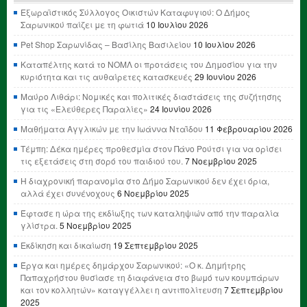
Εξωραϊστικός Σύλλογος Οικιστών Καταφυγιού: Ο Δήμος
Σαρωνικού παίζει με τη φωτιά
10 Ιουλίου 2026
Pet Shop Σαρωνίδας – Βασίλης Βασιλείου
10 Ιουλίου 2026
Καταπέλτης κατά το ΝΟΜΛ οι προτάσεις του Δημοσίου για την
κυριότητα και τις αυθαίρετες κατασκευές
29 Ιουνίου 2026
Μαύρο Λιθάρι: Νομικές και πολιτικές διαστάσεις της συζήτησης
για τις «Ελεύθερες Παραλίες»
24 Ιουνίου 2026
Μαθήματα Αγγλικών με την Ιωάννα Νταΐδου
11 Φεβρουαρίου 2026
Τέμπη: Δέκα ημέρες προθεσμία στον Πάνο Ρούτσι για να ορίσει
τις εξετάσεις στη σορό του παιδιού του.
7 Νοεμβρίου 2025
Η διαχρονική παρανομία στο Δήμο Σαρωνικού δεν έχει όρια,
αλλά έχει συνένοχους
6 Νοεμβρίου 2025
Έφτασε η ώρα της εκδίωξης των καταληψιών από την παραλία
γλίστρα.
5 Νοεμβρίου 2025
Εκδίκηση και δικαίωση
19 Σεπτεμβρίου 2025
Έργα και ημέρες δημάρχου Σαρωνικού: «Ο κ. Δημήτρης
Παπαχρήστου θυσίασε τη διαφάνεια στο βωμό των κουμπάρων
και τον κολλητών» καταγγέλλει η αντιπολίτευση
7 Σεπτεμβρίου
2025