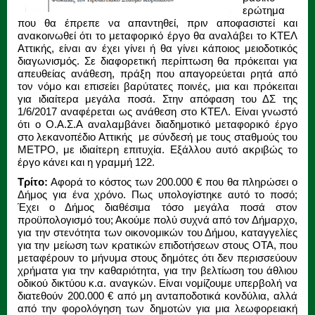
ερώτημα
που θα έπρεπε να απαντηθεί, πριν αποφασιστεί και
ανακοινωθεί ότι το μεταφορικό έργο θα αναλάβει το ΚΤΕΛ
Αττικής, είναι αν έχει γίνει ή θα γίνει κάποιος μειοδοτικός
διαγωνισμός. Σε διαφορετική περίπτωση θα πρόκειται για
απευθείας ανάθεση, πράξη που απαγορεύεται ρητά από
τον νόμο και επισείει βαρύτατες ποινές, μια και πρόκειται
για ιδιαίτερα μεγάλα ποσά. Στην απόφαση του ΔΣ της
1/6/2017 αναφέρεται ως ανάθεση στο ΚΤΕΛ. Είναι γνωστό
ότι ο Ο.Α.Σ.Α αναλαμβάνει διαδημοτικό μεταφορικό έργο
στο λεκανοπέδιο Αττικής με σύνδεσή με τους σταθμούς του
ΜΕΤΡΟ, με ιδιαίτερη επιτυχία. Εξάλλου αυτό ακριβώς το
έργο κάνει και η γραμμή 122.
Τρίτο:
Αφορά το κόστος των 200.000 € που θα πληρώσει ο
Δήμος για ένα χρόνο. Πως υπολογίστηκε αυτό το ποσό;
Έχει ο Δήμος διαθέσιμα τόσο μεγάλα ποσά στον
προϋπολογισμό του; Ακούμε πολύ συχνά από τον Δήμαρχο,
για την στενότητα των οικονομικών του Δήμου, καταγγελίες
για την μείωση των κρατικών επιδοτήσεων στους ΟΤΑ, που
μεταφέρουν το μήνυμα στους δημότες ότι δεν περισσεύουν
χρήματα για την καθαριότητα, για την βελτίωση του άθλιου
οδικού δικτύου κ.α. αναγκών. Είναι νομίζουμε υπερβολή να
διατεθούν 200.000 € από μη ανταποδοτικά κονδύλια, αλλά
από την φορολόγηση των δημοτών για μια λεωφορειακή