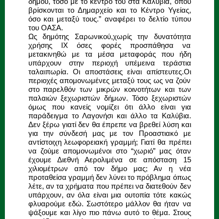
δήμου, τόσο με το κέντρο του στα Καλύβια, όπου
βρίσκονται το Δημαρχείο και το Κέντρο Υγείας,
όσο και μεταξύ τους.” αναφέρει το δελτίο τύπου
του ΟΑΣΑ.
Ως δημότης Σαρωνικού,χωρίς την δυνατότητα
χρήσης ΙΧ όσες φορές προσπάθησα να
μετακινηθώ με τα μέσα μεταφοράς που ήδη
υπάρχουν στην περιοχή υπέμεινα τεράστια
ταλαιπωρία. Οι αποστάσεις είναι απίστευτες.Οι
περιοχές απομονωμένες μεταξύ τους ως να ζούν
στο παρελθόν των μικρών κοινοτήτων και των
παλαιών ξεχωριστών δήμων. Τόσο ξεχωριστών
όμως που κανείς νομίζει ότι άλλο είναι για
παράδειγμα το Λαγονήσι και άλλο τα Καλύβια.
Δεν ξέρω γιατί δεν θα έπρεπε να βρεθεί λύση και
για την σύνδεσή μας με τον Προαστιακό με
αντίστοιχη λεωφορειακή γραμμή; Γιατί θα πρέπει
να ζούμε απομονωμένοι στο “χωριό” μας όταν
έχουμε Διεθνή Αερολιμένα σε απόσταση 15
χιλιομέτρων από τον δήμο μας; Αν η νέα
προταθείσα γραμμή δεν λύνει το πρόβλημα όπως
λέτε, αν τα χρήματα που πρέπει να διατεθούν δεν
υπάρχουν, αν όλα είναι μια ουτοπία τότε κακώς
φλυαρούμε εδώ. Σωστότερο μάλλον θα ήταν να
ψάξουμε και λίγο πιο πάνω αυτό το θέμα. Στους