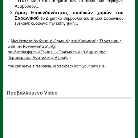
ΤΥΠΟΥ Μετά από αιτήματα των κατοίκων των περιοχών
Αναβύσσου,...
Άρση Επικινδυνότητας παιδικών χαρών του
Σαρωνικού
Το Δημοτικό συμβούλιο του Δήμου Σαρωνικού
ενέκρινε ομόφωνα την εισηγητική...
«
Μια Ιστορία Αγάπης, Ανθρωπιάς και Κοινωνικής Στράτευσης,
από την Κοινωνική Στήριξη
συνδιάσκεψη των Ενώσεων Γονέων των 13 Δήμων της
Περιφέρειας Ανατολικής Αττικής
»
You can
leave a response
, or
trackback
from your own site.
Προβαλλόμενο Video