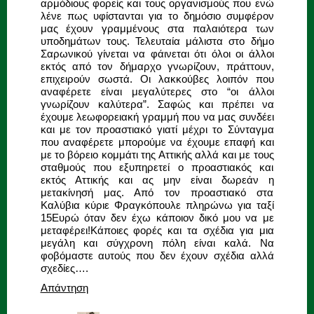
αρμόδιους φορείς και τους οργανισμούς που ενώ
λένε πως υφίστανται για το δημόσιο συμφέρον
μας έχουν γραμμένους στα παλαιότερα των
υποδημάτων τους. Τελευταία μάλιστα στο δήμο
Σαρωνικού γίνεται να φάινεται ότι όλοι οι άλλοι
εκτός από τον δήμαρχο γνωρίζουν, πράττουν,
επιχειρούν σωστά. Οι λακκούβες λοιπόν που
αναφέρετε είναι μεγαλύτερες στο “οι άλλοι
γνωρίζουν καλύτερα”. Σαφώς και πρέπει να
έχουμε λεωφορειακή γραμμή που να μας συνδέει
και με τον προαστιακό γιατί μέχρι το Σύνταγμα
που αναφέρετε μπορούμε να έχουμε επαφή και
με το βόρειο κομμάτι της Αττικής αλλά και με τους
σταθμούς που εξυπηρετεί ο προαστιακός και
εκτός Αττικής και ας μην είναι δωρεάν η
μετακίνησή μας. Από τον προαστιακό στα
Καλύβια κύριε Φραγκόπουλε πληρώνω για ταξί
15Ευρώ όταν δεν έχω κάποιον δικό μου να με
μεταφέρει!Κάποιες φορές και τα σχέδια για μια
μεγάλη και σύγχρονη πόλη είναι καλά. Να
φοβόμαστε αυτούς που δεν έχουν σχέδια αλλά
σχεδίες….
Απάντηση