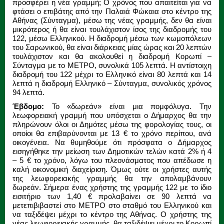
προσφέρει η νέα γραμμή; Ο χρόνος που απαιτείται για να
φτάσει ο επιβάτης από την Παλαιά Φώκαια στο κέντρο της
Αθήνας (Σύνταγμα), μέσω της νέας γραμμής, δεν θα είναι
μικρότερος ή θα είναι τουλάχιστον ίσος της διαδρομής του
122, μέσω Ελληνικού. Η διαδρομή μέσω των κωμοπόλεων
του Σαρωνικού, θα είναι διάρκειας μίας ώρας και 20 λεπτών
τουλάχιστον και θα ακολουθεί η διαδρομή Κορωπί –
Σύνταγμα με το ΜΕΤΡΟ, συνολικά 105 λεπτά. Η αντίστοιχη
διαδρομή του 122 μέχρι το Ελληνικό είναι 80 λεπτά και 14
λεπτά η διαδρομή Ελληνικό – Σύνταγμα, συνολικός χρόνος
94 λεπτά.
Έβδομο:
Το «δωρεάν» είναι μια πομφόλυγα. Την
λεωφορειακή γραμμή που υπόσχεται ο Δήμαρχος θα την
πληρώνουν όλοι οι Δημότες μέσω της φορολογίας τους, οι
οποίοι θα επιβαρύνονται με 13 € το χρόνο περίπου, ανά
οικογένεια. Να θυμηθούμε ότι πρόσφατα ο Δήμαρχος
εισηγήθηκε την μείωση των Δημοτικών τελών κατά 2% ή 4
– 5 € το χρόνο, λόγω του πλεονάσματος που απέδωσε η
καλή οικονομική διαχείριση. Όμως ούτε οι χρήστες αυτής
της λεωφορειακής γραμμής θα την απολαμβάνουν
δωρεάν. Σήμερα ένας χρήστης της γραμμής 122 με το ίδιο
εισιτήριο των 1,40 € προλαβαίνει σε 90 λεπτά να
μετεπιβιβαστεί στο ΜΕΤΡΟ στο σταθμό του Ελληνικού και
να ταξιδέψει μέχρι το κέντρο της Αθήνας. Ο χρήστης της
νέας λεωφορειακής γραμμής, θα ταξιδέψει μέχρι το Κορωπί