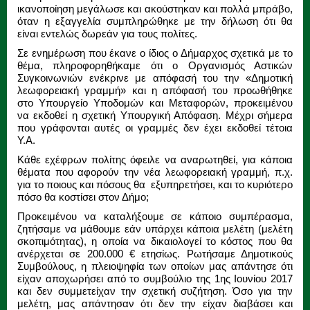
ικανοποίηση μεγάλωσε και ακούστηκαν και πολλά μπράβο,
όταν η εξαγγελία συμπληρώθηκε με την δήλωση ότι θα
είναι εντελώς δωρεάν για τους πολίτες.
Σε ενημέρωση που έκανε ο ίδιος ο Δήμαρχος σχετικά με το
θέμα, πληροφορηθήκαμε ότι ο Οργανισμός Αστικών
Συγκοινωνιών ενέκρινε με απόφασή του την «Δημοτική
λεωφορειακή γραμμή» και η απόφασή του προωθήθηκε
στο Υπουργείο Υποδομών και Μεταφορών, προκειμένου
να εκδοθεί η σχετική Υπουργική Απόφαση. Μέχρι σήμερα
που γράφονται αυτές οι γραμμές δεν έχει εκδοθεί τέτοια
Υ.Α.
Κάθε εχέφρων πολίτης όφειλε να αναρωτηθεί, για κάποια
θέματα που αφορούν την νέα λεωφορειακή γραμμή, π.χ.
για το ποιους και πόσους θα εξυπηρετήσει, και το κυριότερο
πόσο θα κοστίσει στον Δήμο;
Προκειμένου να καταλήξουμε σε κάποιο συμπέρασμα,
ζητήσαμε να μάθουμε εάν υπάρχει κάποια μελέτη (μελέτη
σκοπιμότητας), η οποία να δικαιολογεί το κόστος που θα
ανέρχεται σε 200.000 € ετησίως. Ρωτήσαμε Δημοτικούς
Συμβούλους, η πλειοψηφία των οποίων μας απάντησε ότι
είχαν αποχωρήσει από το συμβούλιο της 1ης Ιουνίου 2017
και δεν συμμετείχαν την σχετική συζήτηση. Όσο για την
μελέτη, μας απάντησαν ότι δεν την είχαν διαβάσει και