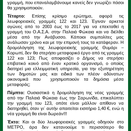
γραμμή, που επαναλαμβάνουμε κανείς δεν γνωρίζει πόσοι
θα χρησιμοποιούν.
Τέταρτο:
Επίσης κρίσιμο ερώτημα, αφορά τις
λεωφορειακές γραμμές 122 και 123. Έγιναν αρκετοί
αγώνες από το 2003 έως το 2017 για να επεκταθεί η
γραμμή του Ο.Α.Σ.Α. στην Παλαιά Φώκαια και να διέλθει
μέσα από την Ανάβυσσο. Κάποιοι συμπολίτες μας
ανάλωσαν χρόνο και με την επιμονή τους τα κατάφεραν. Η
δρομολόγηση της λεωφορειακής γραμμής Θυμάρι –
Κορωπί, δεν θα στερήσει μεταφορικό έργο από τις γραμμές
122 και 123; Πως αποφασίζει ο Δήμος να στερήσει
επιβατικό κοινό από έναν κρατικό οργανισμό, ο οποίος
διατηρεί μια ελλειμματική υπηρεσία, για την εξυπηρέτηση
των δημοτών μας και ειδικά των πλέον αδύνατων
οικονομικά που χρησιμοποιούν τα δημόσια μέσα
μεταφοράς;
Πέμπτο:
Ουσιαστικά η δρομολόγηση της νέας γραμμής
από την Παλαιά Φώκαια έως την Σαρωνίδα, επικαλύπτει
την γραμμή του 123, οπότε είναι μάλλον απίθανο να
διατηρηθεί, όταν γι΄ αυτήν απαιτείται εισιτήριο 1,40 €, ενώ η
νέα γραμμή θα είναι δωρεάν!!!
Έκτο:
Και οι δύο λεωφορειακές γραμμές οδηγούν στο
ΜΕΤΡΟ, άρα δεν κατανοούμε τι περισσότερο θα