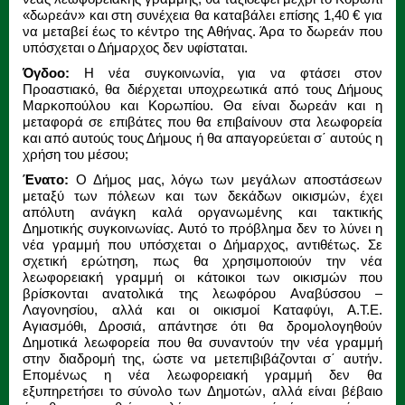
«δωρεάν» και στη συνέχεια θα καταβάλει επίσης 1,40 € για
να μεταβεί έως το κέντρο της Αθήνας. Άρα το δωρεάν που
υπόσχεται ο Δήμαρχος δεν υφίσταται.
Όγδοο:
Η νέα συγκοινωνία, για να φτάσει στον
Προαστιακό, θα διέρχεται υποχρεωτικά από τους Δήμους
Μαρκοπούλου και Κορωπίου. Θα είναι δωρεάν και η
μεταφορά σε επιβάτες που θα επιβαίνουν στα λεωφορεία
και από αυτούς τους Δήμους ή θα απαγορεύεται σ΄ αυτούς η
χρήση του μέσου;
Ένατο:
Ο Δήμος μας, λόγω των μεγάλων αποστάσεων
μεταξύ των πόλεων και των δεκάδων οικισμών, έχει
απόλυτη ανάγκη καλά οργανωμένης και τακτικής
Δημοτικής συγκοινωνίας. Αυτό το πρόβλημα δεν το λύνει η
νέα γραμμή που υπόσχεται ο Δήμαρχος, αντιθέτως. Σε
σχετική ερώτηση, πως θα χρησιμοποιούν την νέα
λεωφορειακή γραμμή οι κάτοικοι των οικισμών που
βρίσκονται ανατολικά της λεωφόρου Αναβύσσου –
Λαγονησίου, αλλά και οι οικισμοί Καταφύγι, Α.Τ.Ε.
Αγιασμόθι, Δροσιά, απάντησε ότι θα δρομολογηθούν
Δημοτικά λεωφορεία που θα συναντούν την νέα γραμμή
στην διαδρομή της, ώστε να μετεπιβιβάζονται σ΄ αυτήν.
Επομένως η νέα λεωφορειακή γραμμή δεν θα
εξυπηρετήσει το σύνολο των Δημοτών, αλλά είναι βέβαιο