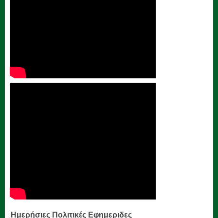
Ημερήσιες Πολιτικές Εφημεριδες