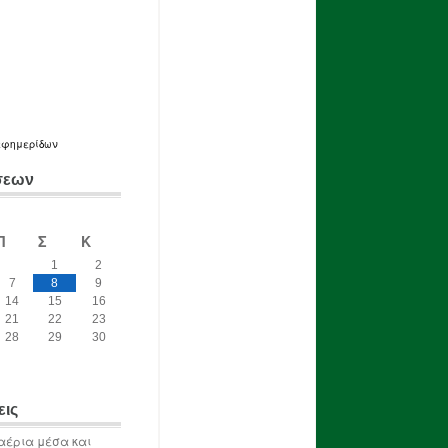
εφημερίδων
σεων
Π
Σ
Κ
1
2
7
8
9
14
15
16
21
22
23
28
29
30
εις
αέρια μέσα και