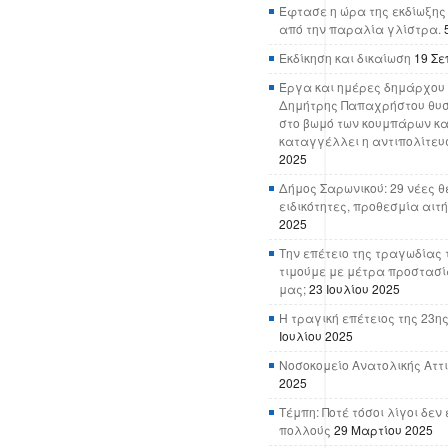
Έφτασε η ώρα της εκδίωξης
από την παραλία γλίστρα.
Εκδίκηση και δικαίωση
19 Σε
Έργα και ημέρες δημάρχου 
Δημήτρης Παπαχρήστου θυσ
στο βωμό των κουμπάρων κα
καταγγέλλει η αντιπολίτευ
2025
Δήμος Σαρωνικού: 29 νέες θ
ειδικότητες, προθεσμία αιτ
2025
Την επέτειο της τραγωδίας 
τιμούμε με μέτρα προστασί
μας;
23 Ιουλίου 2025
Η τραγική επέτειος της 23ης
Ιουλίου 2025
Νοσοκομείο Ανατολικής Αττικ
2025
Τέμπη: Ποτέ τόσοι λίγοι δε
πολλούς
29 Μαρτίου 2025