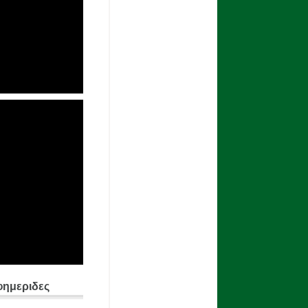
φημεριδες