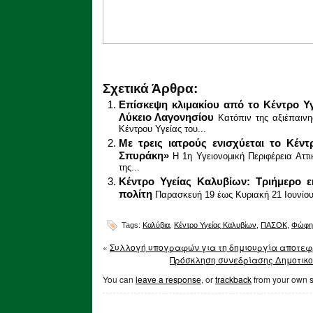
Σχετικά Άρθρα:
Επίσκεψη κλιμακίου από το Κέντρο Υ
Λύκειο Λαγονησίου
Κατόπιν της αξιέπαινη
Κέντρου Υγείας του...
Με τρεις ιατρούς ενισχύεται το Κέντ
Σπυράκη»
Η 1η Υγειονομική Περιφέρεια Αττ
της...
Κέντρο Υγείας Καλυβίων: Τριήμερο 
πολίτη
Παρασκευή 19 έως Κυριακή 21 Ιουνίου 
Tags:
Καλύβια
,
Κέντρο Υγείας Καλυβίων
,
ΠΑΣΟΚ
,
Φώφη 
«
Συλλογή υπογραφών για τη δημιουργία αποτεφρ
Πρόσκληση συνεδρίασης Δημοτικού
You can
leave a response
, or
trackback
from your own s