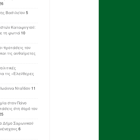
26
λης Βασιλείου
5
ιστών Καταφυγιού:
ε τη φωτιά
10
ι προτάσεις του
 και τις αυθαίρετες
πολιτικές
ια τις «Ελεύθερες
 Ιωάννα Νταΐδου
11
μία στον Πάνο
ετάσεις στη σορό του
25
ο Δήμο Σαρωνικού
υνένοχους
6