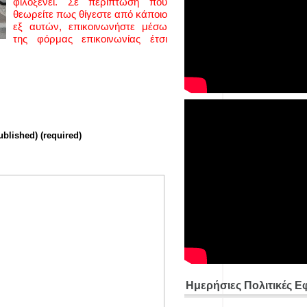
φιλοξενεί. Σε περίπτωση που
θεωρείτε πως θίγεστε από κάποιο
εξ αυτών, επικοινωνήστε μέσω
της φόρμας επικοινωνίας έτσι
ublished) (required)
Ημερήσιες Πολιτικές Ε