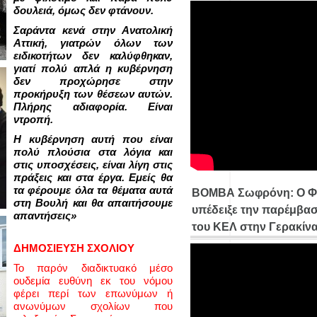
δουλειά, όμως δεν φτάνουν.
Σαράντα κενά στην Ανατολική
Αττική, γιατρών όλων των
ειδικοτήτων δεν καλύφθηκαν,
γιατί πολύ απλά η κυβέρνηση
δεν προχώρησε στην
προκήρυξη των θέσεων αυτών.
Πλήρης αδιαφορία. Είναι
ντροπή.
Η κυβέρνηση αυτή που είναι
πολύ πλούσια στα λόγια και
στις υποσχέσεις, είναι λίγη στις
πράξεις και στα έργα. Εμείς θα
τα φέρουμε όλα τα θέματα αυτά
ΒΟΜΒΑ Σωφρόνη: Ο Φ
στη Βουλή και θα απαιτήσουμε
υπέδειξε την παρέμβασ
απαντήσεις»
του ΚΕΛ στην Γερακίν
ΔΗΜΟΣΙΕΥΣΗ ΣΧΟΛΙΟΥ
Το παρόν διαδικτυακό μέσο
ουδεμία ευθύνη εκ του νόμου
φέρει περί των επωνύμων ή
ανωνύμων σχολίων που