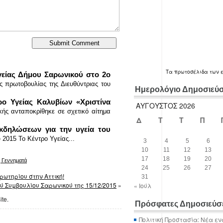
Τα
πρωτοσέλιδα
των 
γείας Δήμου Σαρωνικού στο 2ο
ς πρωτοβουλίας της Διευθύντριας του
Ημερολόγιο Δημοσιεύ
ρο Υγείας Καλυβίων «Χριστίνα
ΑΎΓΟΥΣΤΟΣ 2026
ικής ανταποκρίθηκε σε σχετικό αίτημα
Δ
Τ
Τ
Π
εκδηλώσεων για την υγεία του
2015 Το Κέντρο Υγείας...
3
4
5
6
10
11
12
13
17
18
19
20
Γεννηματά
24
25
26
27
ωτηρίου στην Αττική!
31
 Συμβουλίου Σαρωνικού της 15/12/2015
»
« Ιούλ
ite.
Πρόσφατες Δημοσιεύσ
Πολιτική Προστασία: Νέα εν