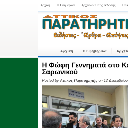
Αρχική
Η Εφημερίδα
Αρχείο έντυπης έκδοσης
Επι
Αρχική
Η Εφημερίδα
Αρχεί
Η Φώφη Γεννηματά στο Κέ
Σαρωνικού
Posted by
Αττικός Παρατηρητής
on 12 Δεκεμβρίου