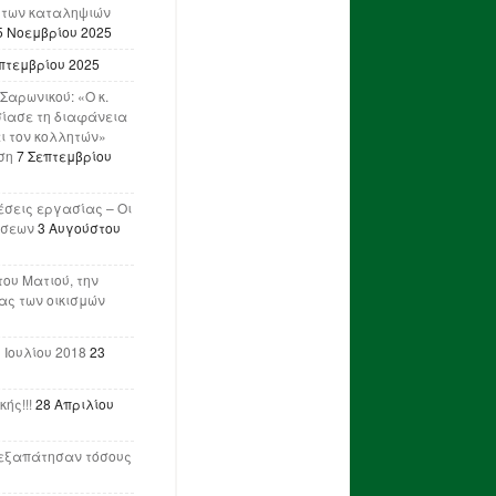
 των καταληψιών
5 Νοεμβρίου 2025
πτεμβρίου 2025
Σαρωνικού: «Ο κ.
ίασε τη διαφάνεια
ι τον κολλητών»
ση
7 Σεπτεμβρίου
έσεις εργασίας – Οι
ήσεων
3 Αυγούστου
του Ματιού, την
ας των οικισμών
 Ιουλίου 2018
23
ής!!!
28 Απριλίου
ν εξαπάτησαν τόσους