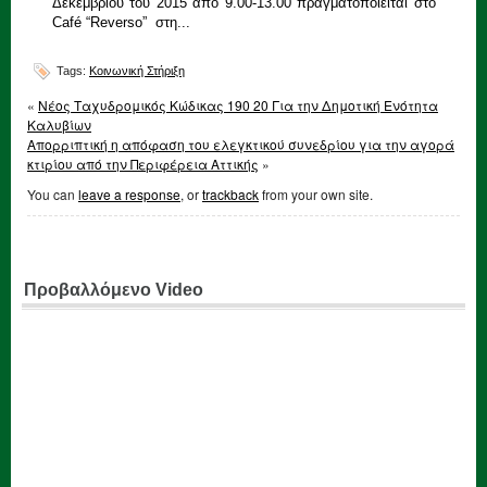
Δεκεμβρίου του 2015 από 9.00-13.00 πραγματοποιείται στο
Café “Reverso” στη...
Tags:
Κοινωνική Στήριξη
«
Νέος Ταχυδρομικός Κώδικας 190 20 Για την Δημοτική Ενότητα
Καλυβίων
Απορριπτική η απόφαση του ελεγκτικού συνεδρίου για την αγορά
κτιρίου από την Περιφέρεια Αττικής
»
You can
leave a response
, or
trackback
from your own site.
Προβαλλόμενο Video