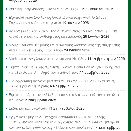
Αυγούστου 2026
Pet Shop Σαρωνίδας – Βασίλης Βασιλείου
5 Αυγούστου 2026
Εξωραϊστικός Σύλλογος Οικιστών Καταφυγιού: Ο Δήμος
Σαρωνικού παίζει με τη φωτιά
10 Ιουλίου 2026
Καταπέλτης κατά το ΝΟΜΛ οι προτάσεις του Δημοσίου για την
κυριότητα και τις αυθαίρετες κατασκευές
29 Ιουνίου 2026
Μαύρο Λιθάρι: Νομικές και πολιτικές διαστάσεις της συζήτησης
για τις «Ελεύθερες Παραλίες»
24 Ιουνίου 2026
Μαθήματα Αγγλικών με την Ιωάννα Νταΐδου
11 Φεβρουαρίου 2026
Τέμπη: Δέκα ημέρες προθεσμία στον Πάνο Ρούτσι για να ορίσει
τις εξετάσεις στη σορό του παιδιού του.
7 Νοεμβρίου 2025
Η διαχρονική παρανομία στο Δήμο Σαρωνικού δεν έχει όρια,
αλλά έχει συνένοχους
6 Νοεμβρίου 2025
Έφτασε η ώρα της εκδίωξης των καταληψιών από την παραλία
γλίστρα.
5 Νοεμβρίου 2025
Εκδίκηση και δικαίωση
19 Σεπτεμβρίου 2025
Έργα και ημέρες δημάρχου Σαρωνικού: «Ο κ. Δημήτρης
Παπαχρήστου θυσίασε τη διαφάνεια στο βωμό των κουμπάρων
και τον κολλητών» καταγγέλλει η αντιπολίτευση
7 Σεπτεμβρίου