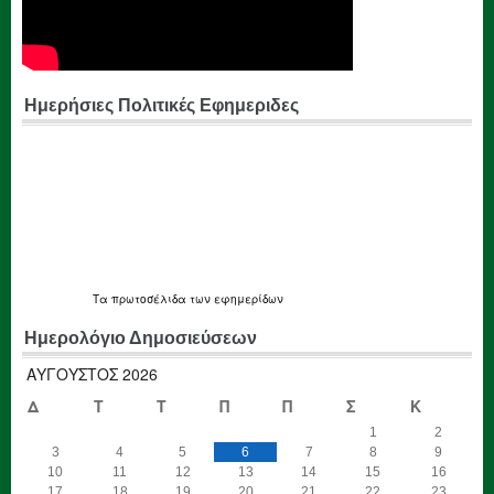
Ημερήσιες Πολιτικές Εφημεριδες
Τα
πρωτοσέλιδα
των εφημερίδων
Ημερολόγιο Δημοσιεύσεων
ΑΎΓΟΥΣΤΟΣ 2026
Δ
Τ
Τ
Π
Π
Σ
Κ
1
2
3
4
5
6
7
8
9
10
11
12
13
14
15
16
17
18
19
20
21
22
23