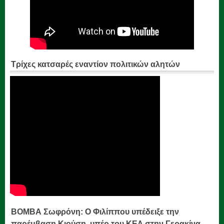
Τρίχες κατσαρές εναντίον πολιτικών αλητών
ΒΟΜΒΑ Σωφρόνη: Ο Φιλίππου υπέδειξε την
παρέμβαση Κιούση, υπέρ του ΚΕΛ στην Γερακίνα