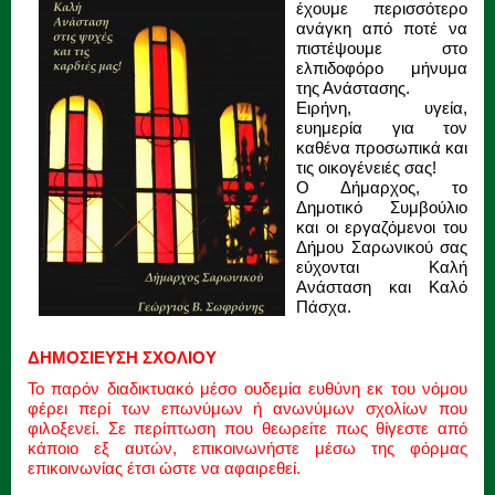
έχουμε περισσότερο
ανάγκη από ποτέ να
πιστέψουμε στο
ελπιδοφόρο μήνυμα
της Ανάστασης.
Ειρήνη, υγεία,
ευημερία για τον
καθένα προσωπικά και
τις οικογένειές σας!
Ο Δήμαρχος, το
Δημοτικό Συμβούλιο
και οι εργαζόμενοι του
Δήμου Σαρωνικού σας
εύχονται Καλή
Ανάσταση και Καλό
Πάσχα.
ΔΗΜΟΣΙΕΥΣΗ ΣΧΟΛΙΟΥ
Το παρόν διαδικτυακό μέσο ουδεμία ευθύνη εκ του νόμου
φέρει περί των επωνύμων ή ανωνύμων σχολίων που
φιλοξενεί. Σε περίπτωση που θεωρείτε πως θίγεστε από
κάποιο εξ αυτών, επικοινωνήστε μέσω της φόρμας
επικοινωνίας έτσι ώστε να αφαιρεθεί.