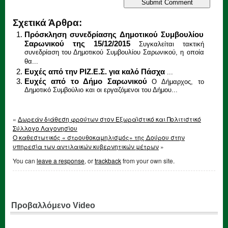
Σχετικά Άρθρα:
Πρόσκληση συνεδρίασης Δημοτικού Συμβουλίου
Σαρωνικού της 15/12/2015
Συγκαλείται τακτική
συνεδρίαση του Δημοτικού Συμβουλίου Σαρωνικού, η οποία
θα...
Ευχές από την ΡΙΖ.Ε.Σ. για καλό Πάσχα
...
Ευχές από το Δήμο Σαρωνικού
Ο Δήμαρχος, το
Δημοτικό Συμβούλιο και οι εργαζόμενοι του Δήμου...
«
Δωρεάν διάθεση φρούτων στον Εξωραϊστικό και Πολιτιστικό
Σύλλογο Λαγονησίου
Ο καθεστωτικός « στρουθοκαμηλισμός» της Δούρου στην
υπηρεσία των αντιλαικών κυβερνητικών μέτρων
»
You can
leave a response
, or
trackback
from your own site.
Προβαλλόμενο Video