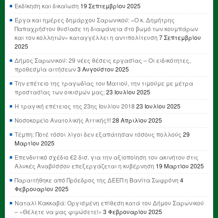
Εκδίκηση και δικαίωση
19 Σεπτεμβρίου 2025
Έργα και ημέρες δημάρχου Σαρωνικού: «Ο κ. Δημήτρης
Παπαχρήστου θυσίασε τη διαφάνεια στο βωμό των κουμπάρων
και τον κολλητών» καταγγέλλει η αντιπολίτευση
7 Σεπτεμβρίου
2025
Δήμος Σαρωνικού: 29 νέες θέσεις εργασίας – Οι ειδικότητες,
προθεσμία αιτήσεων
3 Αυγούστου 2025
Την επέτειο της τραγωδίας του Ματιού, την τιμούμε με μέτρα
προστασίας των οικισμών μας;
23 Ιουλίου 2025
Η τραγική επέτειος της 23ης Ιουλίου 2018
23 Ιουλίου 2025
Νοσοκομείο Ανατολικής Αττικής!!!
28 Απριλίου 2025
Τέμπη: Ποτέ τόσοι λίγοι δεν εξαπάτησαν τόσους πολλούς
29
Μαρτίου 2025
Επενδυτικό σχέδιο €2 δισ. για την αξιοποίηση του ακινήτου στις
Αλυκές Αναβύσσου επεξεργάζεται η κυβέρνηση
19 Μαρτίου 2025
Παραιτήθηκε από Πρόεδρος της ΔΕΕΠ η Βανίτα Σωφρόνη
4
Φεβρουαρίου 2025
Ναταλί Κακκαβά: Οργισμένη επίθεση κατά του Δήμου Σαρωνικού
– «Θέλετε να μας φιμώσετε!»
3 Φεβρουαρίου 2025