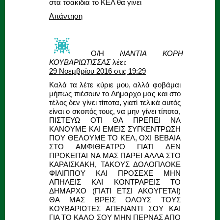
στα τσακιδια το ΚΕΛ θα γινει
Απάντηση
Ο/Η
ΝΑΝΤΙΑ ΚΟΡΗ
ΚΟΥΒΑΡΙΩΤΙΣΣΑΣ
λέει:
29 Νοεμβρίου 2016 στις 19:29
Καλά τα λέτε κύριε μου, αλλά φοβάμαι
μήπως πιέσουν το Δήμαρχο μας και στο
τέλος δεν γίνει τίποτα, γιατί τελικά αυτός
είναι ο σκοπός τους, να μην γίνει τίποτα,
ΠΙΣΤΕΥΩ ΟΤΙ ΘΑ ΠΡΕΠΕΙ ΝΑ
ΚΑΝΟΥΜΕ ΚΑΙ ΕΜΕΙΣ ΣΥΓΚΕΝΤΡΩΣΗ
ΠΟΥ ΘΕΛΟΥΜΕ ΤΟ ΚΕΛ, ΟΧΙ ΒΕΒΑΙΑ
ΣΤΟ ΑΜΦΙΘΕΑΤΡΟ ΓΙΑΤΙ ΔΕΝ
ΠΡΟΚΕΙΤΑΙ ΝΑ ΜΑΣ ΠΑΡΕΙ ΑΛΛΑ ΣΤΟ
ΚΑΡΑΙΣΚΑΚΗ, ΤΑΚΟΥΣ ΔΟΛΟΠΛΟΚΕ
ΦΙΛΙΠΠΟΥ ΚΑΙ ΠΡΟΣΕΧΕ ΜΗΝ
ΑΠΗΛΕΙΣ ΚΑΙ ΚΟΝΤΡΑΡΕΙΣ ΤΟ
ΔΗΜΑΡΧΟ (ΓΙΑΤΙ ΕΤΣΙ ΑΚΟΥΓΕΤΑΙ)
ΘΑ ΜΑΣ ΒΡΕΙΣ ΟΛΟΥΣ ΤΟΥΣ
ΚΟΥΒΑΡΙΩΤΕΣ ΑΠΕΝΑΝΤΙ ΣΟΥ ΚΑΙ
ΓΙΑ ΤΟ ΚΑΛΟ ΣΟΥ ΜΗΝ ΠΕΡΝΑΣ ΑΠΟ