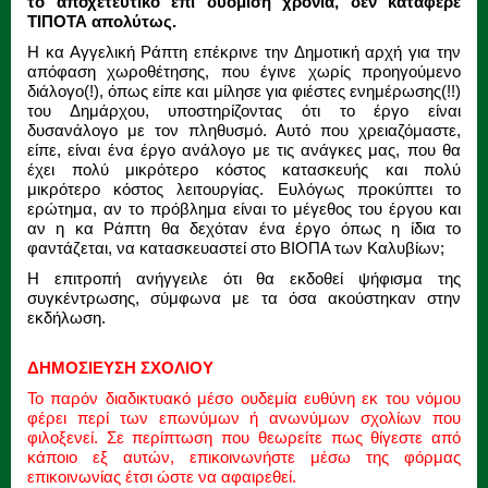
το αποχετευτικό επί δυόμιση χρόνια, δεν κατάφερε
ΤΙΠΟΤΑ απολύτως.
Η κα Αγγελική Ράπτη επέκρινε την Δημοτική αρχή για την
απόφαση χωροθέτησης, που έγινε χωρίς προηγούμενο
διάλογο(!), όπως είπε και μίλησε για φιέστες ενημέρωσης(!!)
του Δημάρχου, υποστηρίζοντας ότι το έργο είναι
δυσανάλογο με τον πληθυσμό. Αυτό που χρειαζόμαστε,
είπε, είναι ένα έργο ανάλογο με τις ανάγκες μας, που θα
έχει πολύ μικρότερο κόστος κατασκευής και πολύ
μικρότερο κόστος λειτουργίας. Ευλόγως προκύπτει το
ερώτημα, αν το πρόβλημα είναι το μέγεθος του έργου και
αν η κα Ράπτη θα δεχόταν ένα έργο όπως η ίδια το
φαντάζεται, να κατασκευαστεί στο ΒΙΟΠΑ των Καλυβίων;
Η επιτροπή ανήγγειλε ότι θα εκδοθεί ψήφισμα της
συγκέντρωσης, σύμφωνα με τα όσα ακούστηκαν στην
εκδήλωση.
ΔΗΜΟΣΙΕΥΣΗ ΣΧΟΛΙΟΥ
Το παρόν διαδικτυακό μέσο ουδεμία ευθύνη εκ του νόμου
φέρει περί των επωνύμων ή ανωνύμων σχολίων που
φιλοξενεί. Σε περίπτωση που θεωρείτε πως θίγεστε από
κάποιο εξ αυτών, επικοινωνήστε μέσω της φόρμας
επικοινωνίας έτσι ώστε να αφαιρεθεί.