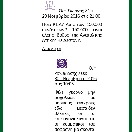
Ο/Η
Γιωργος
λέει:
29 Νοεμβρίου 2016 στις 21:06
Ποιο ΚΕΛ? Αυτο των 150.000
συνδεσεων? 150.000 ειναι
ολοι οι βοθροι της Ανατολικης
Αττικης Κε Δεστανη.
Απάντηση
Ο/Η
καλυβιωτης
λέει:
30 Νοεμβρίου 2016
στις 10:05
Φιλε γιωργο μην
ασχολεισε με
μερικους αισχρους
εδω μεσα,δεν
βλεπεις οτι οι
επικοινονιολογοι και
οι κομματικοι του
σοφρονη βρισκονται