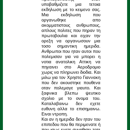
υποβαθμιζετε μια τετοια
εκδηλωση με το κειμενο σας.
Μια εκδηλωση που
οργανωθηκε απο
ακομματιστους ανθρωπους,
απλους πολιτες που πηραν τη
πρωτοβουλια και ειχαν την
ορεξη να οργανωσουν μια
τοσο σημαντικη ημεριδα.
Ανθρωποι που ηταν αυτοι που
πολεμισαν για να μπορει η
νοτια ανατολικη Αττικη να
πηγαινει στο Αεροδρομιο
χωρις να πληρωνει διοδια. Και
μιλω για τον Χρηστο Γιαννακη
που δεν ακουστηκε πουθενα
οταν πολεμαγε γιαυτο. Και
ξαφνικα βλεπω ψευτικο
σχολιο με το ονομα του.
Καταλαβαινω δεν εχετε
ευθυνη αλλα το επισημαινω.
Ειναι ντροπη.
Και αν η ημεριδα δεν ηταν του
επιπεδου που θα περιμενατε ή
που ισως εχετε συνηθισει τοτε