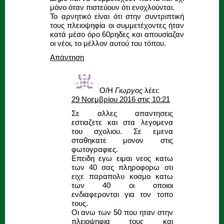
μόνο όταν πιστεύουν ότι ενοχλούνται.
Το αρνητικό είναι ότι στην συντριπτική
τους πλειοψηφία οι συμμετέχοντες ήταν
κατά μέσο όρο 60ρηδες και απουσίαζαν
οι νέοι, το μέλλον αυτού του τόπου.
Απάντηση
Ο/Η
Γιωργος
λέει:
29 Νοεμβρίου 2016 στις 10:21
Σε αλλες απαντησεις
εστιαζετε και στα λεγομενα
του σχολιου. Σε εμενα
σταθηκατε μονον στις
φωτογραφιες.
Επειδη εγω ειμαι νεος κατω
των 40 σας πληροφορω οτι
ειχε παραπολυ κοσμο κατω
των 40 οι οποιοι
ενδιαφερονται για τον τοπο
τους.
Οι ανω των 50 που ηταν στην
πλειοψηφια τους και