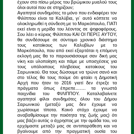
έχουν στο πίσω μέρος του βρώμικου μυαλού τους
όλοι αυτοί που σε στηρίζουν;
Αγαπητοί συνδημότες το μόνο που ενδιαφέρει τον
Φιλίππου είναι τα Καλύβια, γι΄ αυτό κόπτετε να
ολοκληρωθεί η σύνδεση με το Μαρκόπουλο, ΓΙΑΤΙ
εκεί είναι η μερίδα του λέοντος σε ψηφοφόρους.
Σου λέει ο κύριος Φιλίππου ΚΑΙ ΟΙ ΠΕΡΙΞ ΑΥΤΟΥ,
θα συνδέσουμε σε σύντομο χρονικό διάστημα
τους κατοίκους των Καλυβίων με το
Μαρκόπουλο, που από εκεί εξαρτάται η επόμενη
εκλογή μας θα το παρουσιάσουμε σαν δική μας
νίκη και υλοποίηση και πάμε με υποσχέσεις για
τους υπόλοιπους πληβείους κατοίκους του
Σαρωνικού. Θα τους δώσουμε να τρώνε σανό και
στο τέλος θα τους πούμε ότι φταίει η Δημοτική
Αρχή που ήταν το 2016 γιατί δεν έτρεξε τα
πράγματα όπως έπρεπε……. τα γνωστά
παιχνίδια του ΦΙΛΙΠΠΟΥ. Καταλαβαίνετε
αγαπητοί φίλοι συνδημότες όλου του Δήμου
Σαρωνικού (μεταξύ μας δεν έχουμε να
χωρίσουμε τίποτα. Κοινό στόχο έχουμε να
αναβαθμίσουμε την ποιότητα της ζωής μας) ότι
μας βάζει αυτός ο άχρηστος με την ομάδα του, να
ερχόμαστε μεταξύ μας σε αντιπαράθεση και να
βγαίνουμε από την πραγματική ουσία του