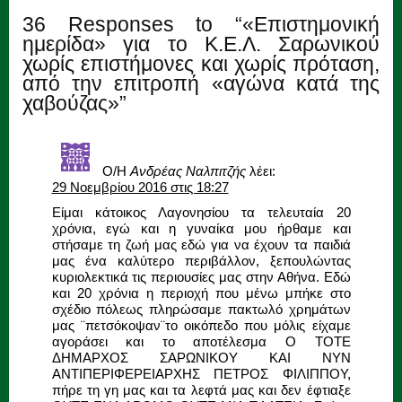
36 Responses to “«Επιστημονική
ημερίδα» για το Κ.Ε.Λ. Σαρωνικού
χωρίς επιστήμονες και χωρίς πρόταση,
από την επιτροπή «αγώνα κατά της
χαβούζας»”
Ο/Η
Ανδρέας Ναλπιτζής
λέει:
29 Νοεμβρίου 2016 στις 18:27
Είμαι κάτοικος Λαγονησίου τα τελευταία 20
χρόνια, εγώ και η γυναίκα μου ήρθαμε και
στήσαμε τη ζωή μας εδώ για να έχουν τα παιδιά
μας ένα καλύτερο περιβάλλον, ξεπουλώντας
κυριολεκτικά τις περιουσίες μας στην Αθήνα. Εδώ
και 20 χρόνια η περιοχή που μένω μπήκε στο
σχέδιο πόλεως πληρώσαμε πακτωλό χρημάτων
μας ¨πετσόκοψαν¨το οικόπεδο που μόλις είχαμε
αγοράσει και το αποτέλεσμα Ο ΤΟΤΕ
ΔΗΜΑΡΧΟΣ ΣΑΡΩΝΙΚΟΥ ΚΑΙ ΝΥΝ
ΑΝΤΙΠΕΡΙΦΕΡΕΙΑΡΧΗΣ ΠΕΤΡΟΣ ΦΙΛΙΠΠΟΥ,
πήρε τη γη μας και τα λεφτά μας και δεν έφτιαξε