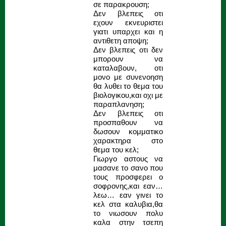
σε παρακρουση;
Δεν βλεπεις οτι
εχουν εκνευριστει
γιατι υπαρχει και η
αντιθετη αποψη;
Δεν βλεπεις οτι δεν
μπορουν να
καταλαβουν, οτι
μονο με συνενοηση
θα λυθει το θεμα του
βιολογικου,και οχι με
παραπλανηση;
Δεν βλεπεις οτι
προσπαθουν να
δωσουν κομματικο
χαρακτηρα στο
θεμα του κελ;
Γιωργο αστους να
μασανε το σανο που
τους προσφερει ο
σοφρονης,και εαν…
λεω… εαν γινει το
κελ στα καλυβια,θα
το νιωσουν πολυ
καλα στην τσεπη