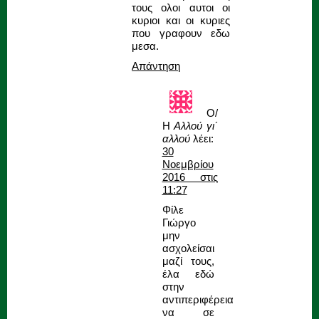
τους ολοι αυτοι οι
κυριοι και οι κυριες
που γραφουν εδω
μεσα.
Απάντηση
Ο/
Η
Αλλού γι΄
αλλού
λέει:
30
Νοεμβρίου
2016 στις
11:27
Φίλε
Γιώργο
μην
ασχολείσαι
μαζί τους,
έλα εδώ
στην
αντιπεριφέρεια
να σε