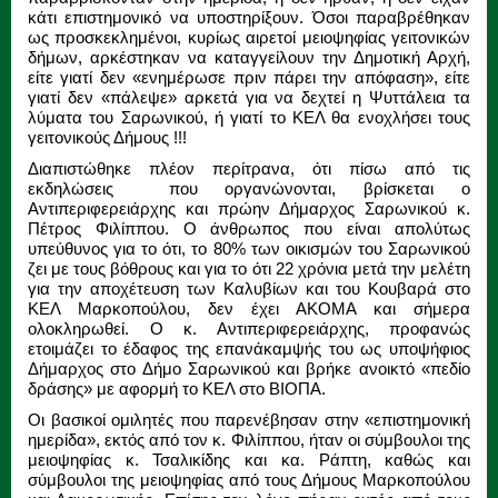
κάτι επιστημονικό να υποστηρίξουν. Όσοι παραβρέθηκαν
ως προσκεκλημένοι, κυρίως αιρετοί μειοψηφίας γειτονικών
δήμων, αρκέστηκαν να καταγγείλουν την Δημοτική Αρχή,
είτε γιατί δεν «ενημέρωσε πριν πάρει την απόφαση», είτε
γιατί δεν «πάλεψε» αρκετά για να δεχτεί η Ψυττάλεια τα
λύματα του Σαρωνικού, ή γιατί το ΚΕΛ θα ενοχλήσει τους
γειτονικούς Δήμους !!!
Διαπιστώθηκε πλέον περίτρανα, ότι πίσω από τις
εκδηλώσεις που οργανώνονται, βρίσκεται ο
Αντιπεριφερειάρχης και πρώην Δήμαρχος Σαρωνικού κ.
Πέτρος Φιλίππου. Ο άνθρωπος που είναι απολύτως
υπεύθυνος για το ότι, το 80% των οικισμών του Σαρωνικού
ζει με τους βόθρους και για το ότι 22 χρόνια μετά την μελέτη
για την αποχέτευση των Καλυβίων και του Κουβαρά στο
ΚΕΛ Μαρκοπούλου, δεν έχει ΑΚΟΜΑ και σήμερα
ολοκληρωθεί. Ο κ. Αντιπεριφερειάρχης, προφανώς
ετοιμάζει το έδαφος της επανάκαμψής του ως υποψήφιος
Δήμαρχος στο Δήμο Σαρωνικού και βρήκε ανοικτό «πεδίο
δράσης» με αφορμή το ΚΕΛ στο ΒΙΟΠΑ.
Οι βασικοί ομιλητές που παρενέβησαν στην «επιστημονική
ημερίδα», εκτός από τον κ. Φιλίππου, ήταν οι σύμβουλοι της
μειοψηφίας κ. Τσαλικίδης και κα. Ράπτη, καθώς και
σύμβουλοι της μειοψηφίας από τους Δήμους Μαρκοπούλου