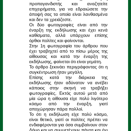
προπαγανδιστής και αναζητείτε
επιχειρήματα, για να εδραιώσετε την
άποψή σας τα οποία είναι λανθασμένα
και δεν τα χρειάζεστε.
Οι δύο φωτογραφίες είναι από την
έναρξη της εκδήλωσης και έχει κενά
καθίσματα, αλλά υπάρχουν επίσης
όρθιοι πολίτες και φαίνονται.
Στην 1η φωτογραφία του άρθρου που
έχει τραβηχτεί από το πίσω μέρος της
αίθουσας και κατά την έναρξη της
εκδήλωσης, φαίνεται ότι είναι γεμάτη.
Το άρθρο ξεκινάει περιγράφοντας ότι η
συγκέντρωση ήταν μεγάλη.
Επίσης κατά την διάρκεια της
εκδήλωσης ήταν αδύνατον να ανέβει
κάποιος στην σκηνή να τραβήξει
φωτογραφίες. Εκτός αυτού μετά από
μία ώρα η αίθουσα είχε πολύ λιγότερο
κόσμο από την έναρξη, γιατί
αποχώρησαν πάρα πολλοί.
Το ότι η εκδήλωση είχε πολύ κόσμο,
είναι θετικό, γιατί οι πολίτες πρέπει να
ενδιαφέρονται για όσα συμβαίνουν στον
Δήμο και να συμμετέχουν πάντα και όχι