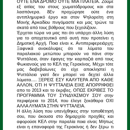
ΟΥΤΕ ΕΝΑ ΔΡΟΜΟ ΟΥΤΕ ΜΙΑ ΠΛΑΤΕΙΑ. Ζούμε
εξ αιτίας του στους χωματόδρομους και στα
λασπόνερα. δΕν προχώρησε ούτε ένα
αντιπλημυρικό έργο και στον Ψηλορείτη στη
Μονής Αρκαδίου πνιγόμαστε και μας τρώνε τα
σκατά από τους βόθρους που ξεχειλίζουν.
Έρχεται τώρα να μας πει ότι υπάρχει άλλη λύση
για το αποχετευτικό από αυτή που προτείνει η
Δημοτική Αρχή. Ποια είναι κ. Αντιπεριφερειάρχη;
Ξαφνικά ανακάλυψες ότι τα λύματα του
παραλιακού μετώπου μπορούν να πάνε στην
Ψυττάλεια, όταν έφαγες την καρπαζιά από τους
Φωκιανούς για το ΚΕΛ της Γερακίνας. Μέχρι τότε
μας διαβεβαίωνες ότι είχε αποκληστεί η
Ψυττάλεια γιατί δεν μπορεί να δεχτεί άλλα
λύματα…. ΞΕΡΕΙΣ ΕΣΥ ΚΑΛΥΤΕΡΑ ΑΠΟ ΚΑΘΕ
ΑΛΛΟΝ, ΟΤΙ Η ΨΥΤΤΑΛΕΙΑ ΕΙΧΕ ΑΠΟΡΡΙΦΘΕΙ
απο το 2013 και το έκριβες. ΟΠΩΣ ΕΚΡΙΒΕΣ ΤΟ
ΠΡΟΓΡΑΜΜΑ ΤΟΥ ΣΥΝΔΥΑΣΜΟΥ ΣΟΥ στην
περιφέρεια το 2014, που έλεγε ξεκάθαρα ΟΧΙ
ΑΛΛΑ ΛΥΜΑΤΑ ΣΤΗΝ ΨΥΤΤΑΛΕΙΑ.
Η άλλη λύση που υπενίχθηκες στην τοποθέτησή
σου, που άκουσα στο δημαρχείο προχθές και
αφορούσε ΚΕΛ στην παραλία ποια είναι; Μήπως
είναι η επαναφορά της Γερακίνας ή δεν ξέρω τι