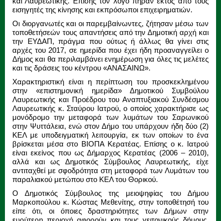
και Λαυρεωτικής. Επίσης τον λόγο πήραν εκτός από τους
εισηγητές της κίνησης και εκπρόσωποι επιχειρηματιών.
Οι διοργανωτές και οι παρεμβαίνωντες, ζήτησαν μέσω των
τοποθετήσεών τους απαντήσεις από την Δημοτική αρχή και
την ΕΥΔΑΠ, πράγμα που ούτως ή άλλως θα γίνει στις
αρχές του 2017, σε ημερίδα που έχει ήδη προαναγγείλει ο
Δήμος και θα περιλαμβάνει ενημέρωση για όλες τις μελέτες
και τις δράσεις του κέντρου «ΑΝΑΣΑΙΝΩ».
Χαρακτηριστική είναι η περίπτωση του προσκεκλημένου
στην «επιστημονική ημερίδα» Δημοτικού Συμβούλου
Λαυρεωτικής και Προέδρου του Αναπτυξιακού Συνδέσμου
Λαυρεωτικής κ. Σταύρου Ιατρού, ο οποίος χαρακτήρισε ως
μονόδρομο την μεταφορά των λυμάτων του Σαρωνικού
στην Ψυττάλεια, ενώ στον Δήμο του υπάρχουν ήδη δύο (2)
ΚΕΛ με υποδειγματική λειτουργία, εκ των οποίων το ένα
βρίσκεται μέσα στο ΒΙΟΠΑ Κερατέας. Επίσης ο κ. Ιατρού
είναι εκείνος που ως Δήμαρχος Κερατέας (2006 – 2010),
αλλά και ως Δημοτικός Σύμβουλος Λαυρεωτικής, είχε
αντιταχθεί με σφοδρότητα στη μεταφορά των Λυμάτων του
παραλιακού μετώπου στο ΚΕΛ του Θορικού.
Ο Δημοτικός Σύμβουλος της μειοψηφίας του Δήμου
Μαρκοπούλου κ. Κώστας Μεθενίτης, στην τοποθέτησή του
είπε ότι, οι όποιες δραστηριότητες των Δήμων στην
ευρύτερη περιοχή αφορούν και τους γειτονικούς δήμους,