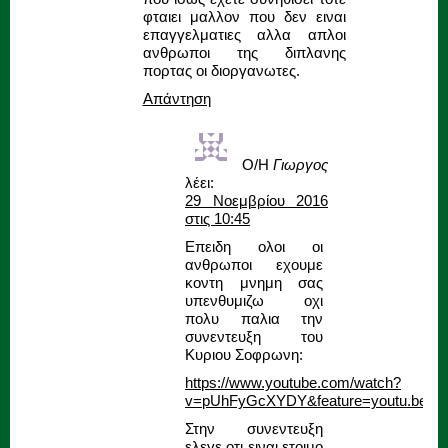
φταιει μαλλον που δεν ειναι
επαγγελματιες αλλα απλοι
ανθρωποι της διπλανης
πορτας οι διοργανωτες.
Απάντηση
Ο/Η
Γιωργος
λέει:
29 Νοεμβρίου 2016
στις 10:45
Επειδη ολοι οι
ανθρωποι εχουμε
κοντη μνημη σας
υπενθυμιζω οχι
πολυ παλια την
συνεντευξη του
Κυριου Σοφρωνη:
https://www.youtube.com/watch?
v=pUhFyGcXYDY&feature=youtu.be
Στην συνεντευξη
ελεγε οτι ειναι ετοιμο