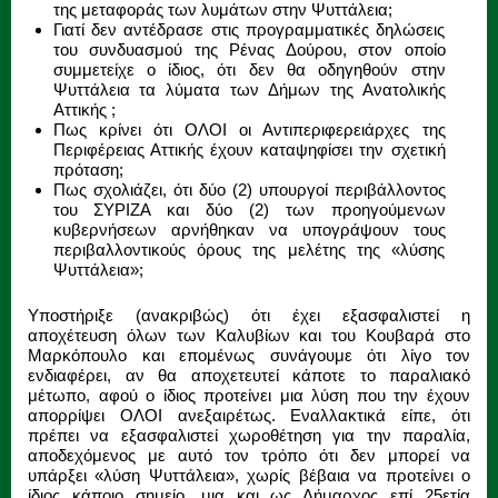
της μεταφοράς των λυμάτων στην Ψυττάλεια;
Γιατί δεν αντέδρασε στις προγραμματικές δηλώσεις
του συνδυασμού της Ρένας Δούρου, στον οποίο
συμμετείχε ο ίδιος, ότι δεν θα οδηγηθούν στην
Ψυττάλεια τα λύματα των Δήμων της Ανατολικής
Αττικής ;
Πως κρίνει ότι ΟΛΟΙ οι Αντιπεριφερειάρχες της
Περιφέρειας Αττικής έχουν καταψηφίσει την σχετική
πρόταση;
Πως σχολιάζει, ότι δύο (2) υπουργοί περιβάλλοντος
του ΣΥΡΙΖΑ και δύο (2) των προηγούμενων
κυβερνήσεων αρνήθηκαν να υπογράψουν τους
περιβαλλοντικούς όρους της μελέτης της «λύσης
Ψυττάλεια»;
Υποστήριξε (ανακριβώς) ότι έχει εξασφαλιστεί η
αποχέτευση όλων των Καλυβίων και του Κουβαρά στο
Μαρκόπουλο και επομένως συνάγουμε ότι λίγο τον
ενδιαφέρει, αν θα αποχετευτεί κάποτε το παραλιακό
μέτωπο, αφού ο ίδιος προτείνει μια λύση που την έχουν
απορρίψει ΟΛΟΙ ανεξαιρέτως. Εναλλακτικά είπε, ότι
πρέπει να εξασφαλιστεί χωροθέτηση για την παραλία,
αποδεχόμενος με αυτό τον τρόπο ότι δεν μπορεί να
υπάρξει «λύση Ψυττάλεια», χωρίς βέβαια να προτείνει ο
ίδιος κάποιο σημείο, μια και ως Δήμαρχος επί 25ετία