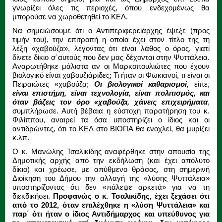
γνωρίζει όλες τις περιοχές, όπου ενδεχομένως θα
μπορούσε να χωροθετηθεί το ΚΕΛ.
Να σημειώσουμε ότι ο Αντιπεριφερειάρχης έψεξε (προς
τιμήν του), την επιτροπή η οποία έχει στον τίτλο της τη
λέξη «χαβούζα», λέγοντας ότι είναι λάθος ο όρος, γιατί
δίνετε δίκιο σ΄αυτούς που δεν μας δέχονται στην Ψυττάλεια.
Αναρωτήθηκε μάλιστα αν οι Μαρκοπουλιώτες που έχουν
βιολογικό είναι χαβουζιάριδες; Τι ήταν οι Φωκιανοί, τι είναι οι
Πειραιώτες «χαβούζα;
Οι βιολογικοί καθαρισμοί,
είπε,
είναι επιστήμη, είναι τεχνολογία, είναι πολιτισμός, και
όταν βάζεις τον όρο «χαβούζα, χάνεις επιχειρήματα
,
συμπλήρωσε. Αυτή βέβαια η εύστοχη παρατήρηση του κ.
Φιλίππου, αναιρεί τα όσα υποστηρίζει ο ίδιος και οι
αντιδρώντες, ότι το ΚΕΛ στο ΒΙΟΠΑ θα ενοχλεί, θα μυρίζει
κ.λπ.
Ο κ. Μανώλης Τσαλικίδης αναφέρθηκε στην απουσία της
Δημοτικής αρχής από την εκδήλωση (και έχει απόλυτο
δίκιο) και χρέωσε, με απύθμενο θράσος, στη σημερινή
Διοίκηση του Δήμου την αλλαγή της «λύσης Ψυττάλεια»
υποστηρίζοντας ότι δεν «πάλεψε αρκετά» για να τη
διεκδικήσει.
Προφανώς ο κ. Τσαλικίδης, έχει ξεχάσει ότι
από το 2012, όταν επιλέχθηκε η «λύση Ψυττάλεια» και
παρ΄ ότι ήταν ο ίδιος Αντιδήμαρχος και υπεύθυνος για