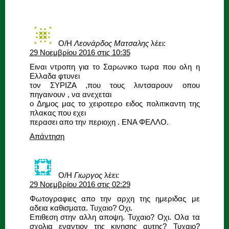
Ο/Η
Λεονάρδος Ματσαλης
λέει:
29 Νοεμβρίου 2016 στις 10:35
Ειναι ντροπη για το Σαρωνικο τωρα που ολη η
Ελλαδα φτυνει
τον ΣΥΡΙΖΑ ,που τους λιντσαρουν οπου
πηγαινουν , να ανεχεται
ο Δημος μας το χειροτερο ειδος πολιτικαντη της
πλακας που εχει
περασει απο την περιοχη . ΕΝΑ ΦΕΛΛΟ.
Απάντηση
Ο/Η
Γιωργος
λέει:
29 Νοεμβρίου 2016 στις 02:29
Φωτογραφιες απο την αρχη της ημεριδας με
αδεια καθισματα. Τυχαιο? Οχι.
Επιθεση στην αλλη αποψη. Τυχαιο? Οχι. Ολα τα
σχολια εναντιον της κινησης αυτης? Τυχαιο?