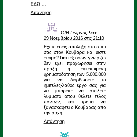
ΕΔΩ….
Απάντηση
Ο/Η
Γιωργος
λέει:
29 Νοεμβρίου 2016 στις 21:10
Εχετε εσεις αποληξη στο σπιτι
σας στον Κουβαρα και ειστε
ετοιμη? Γιατι εξ οσων γνωριζω
δεν εχει προχωρησει στην
πραξη η εγκεκριμενη
χρηματοδοτηση των 5.000.000
για να διορθωσετε το
ημιτελες-λαθος εργο σας για
να μπορειτε να στειλετε
λυμματα οπου θελετε τελος
παντων, και πρεπει να
ξανασκαφτει ο Κουβαρας απο
την αρχη.
Απάντηση