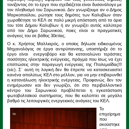
τονίζοντας ότι το έργο που σχεδιάζεται είναι δυσανάλογο με
τον πληθυσμό του Σαρωνικού. Δεν γνωρίζουμε αν ο Δήμος
Μαρκοπούλου, ρώτησε τους δημότες των Καλυβίων όταν
χωροθέτησε το ΚΕΛ σε πολύ μικρή απόσταση από τα όρια
του τότε Δήμου Καλυβίων ή αν γνωρίζει αυτός καλύτερα
από τον Δήμο Σαρωνικού, ποιες είναι οι πραγματικές
ανάγκες του σε βάθος 30ετίας.
Ο κ. Χρήστος Μαλλιαρός, ο οποίος δήλωσε ειδικευμένος
Μηχανολόγος σε έργα αντιρύπανσης, υποστήριξε ότι το
έργο είναι ενεργοβόρο και θα καταναλώνει τεράστιες
ποσότητες ηλεκτρικής ενέργειας, πράγμα που ίσως να έχει
επιπτώσεις στην παραγωγή ενέργειας της Πτολεμαΐδας!!!
(sic). Σ΄ αυτή τη λογική δεν θα έπρεπε να κατασκευαστεί
κανένα απολύτως ΚΕΛ στο μέλλον, για να μην επιβαρυνθεί
η κατανάλωση ηλεκτρικής ενέργειας. Προφανώς δεν τον
ενημέρωσαν και δεν γνωρίζει, ότι στο περιβαλλοντικό
κέντρο του Σαρωνικού προβλέπεται η εγκατάσταση
φωτοβολταϊκού συστήματος, που θα καλύπτει σε μεγάλο
βαθμό τις λειτουργικές ενεργειακές ανάγκες του ΚΕΛ.
Το
επιχείρημα
που
ακούστηκε