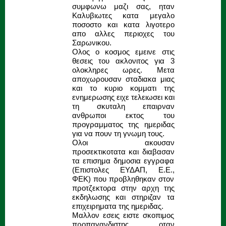
συμφωνω μαζι σας, ηταν
Καλυβιωτες κατα μεγαλο
ποσοστο και κατα λιγοτερο
απο αλλες περιοχες του
Σαρωνικου.
Ολος ο κοσμος εμεινε στις
θεσεις του ακλονιτος για 3
ολοκληρες ωρες. Μετα
αποχωρουσαν σταδιακα μιας
και το κυριο κομματι της
ενημερωσης ειχε τελειωσει και
τη σκυταλη επαιρναν
ανθρωποι εκτος του
προγραμματος της ημεριδας
για να πουν τη γνωμη τους.
Ολοι ακουσαν
προσεκτικοτατα και διαβασαν
τα επισημα δημοσια εγγραφα
(Επιστολες ΕΥΔΑΠ, Ε.Ε.,
ΦΕΚ) που προβληθηκαν στον
προτζεκτορα στην αρχη της
εκδηλωσης και στηριζαν τα
επιχειρηματα της ημεριδας.
Μαλλον εσεις ειστε σκοπιμος
προπαγανδιστης οταν