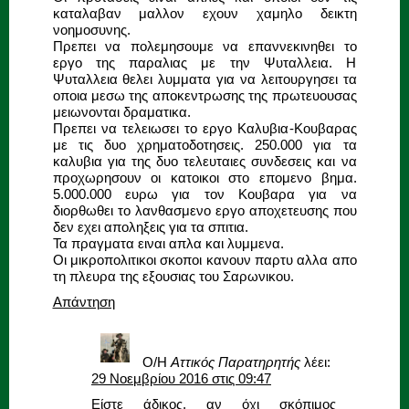
καταλαβαν μαλλον εχουν χαμηλο δεικτη
νοημοσυνης.
Πρεπει να πολεμησουμε να επαννεκινηθει το
εργο της παραλιας με την Ψυταλλεια. Η
Ψυταλλεια θελει λυμματα για να λειτουργησει τα
οποια μεσω της αποκεντρωσης της πρωτευουσας
μειωνονται δραματικα.
Πρεπει να τελειωσει το εργο Καλυβια-Κουβαρας
με τις δυο χρηματοδοτησεις. 250.000 για τα
καλυβια για της δυο τελευταιες συνδεσεις και να
προχωρησουν οι κατοικοι στο επομενο βημα.
5.000.000 ευρω για τον Κουβαρα για να
διορθωθει το λανθασμενο εργο αποχετευσης που
δεν εχει αποληξεις για τα σπιτια.
Τα πραγματα ειναι απλα και λυμμενα.
Οι μικροπολιτικοι σκοποι κανουν παρτυ αλλα απο
τη πλευρα της εξουσιας του Σαρωνικου.
Απάντηση
Ο/Η
Αττικός Παρατηρητής
λέει:
29 Νοεμβρίου 2016 στις 09:47
Είστε άδικος, αν όχι σκόπιμος