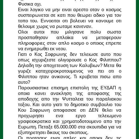
Φυσικα οχι.
Ειναι λογικο να μην ειναι αρεστο οταν ο κοσμος
συσπειρωνεται σε κατι που θεωρει αδικο για τον
τοπο του. Εννοειται οτι βολευει να κανουμε οτι
θελουμε χωρις να ρωταμε κανεναν.
Ολοι αυτοι που μιλησανε πολυ σωστα
προσπαθησαν απλοϊκα να μεταφερουν
πληροφοριες στον απλο κοσμο ο οποιος επρεπε
να ενημερωθει εκ νεου.
Γιατι ο Κος Σοφρωνης δεν τελειωσε αυτο που
οπως ισχυριζεστε ολιγορουσε ο Κος Φιλιππου?
Δηλαδη την αποχετευση των Καλυβιων? Μετα θα
γυριζε καταχειροκροτουμενος να πει οτι ο
Φιλιππου ηταν ανικανος. Τι κρυβεται πισω απο
αυτο?
Παρουσιαστικε επισημη επιστολη της ΕΥΔΑΠ η
οποια κανει ανακληση της αποφασης της
αποδοχης απο την Ψυτταλεια του παραλιακου
τοξου. Και αυτο γιατι το δημοτικο συμβουλιο του
Κου Σοφρωνη αποφασισε οτι ΔΕΝ θελει να
προχωρησει ενα εργο τελειωμενο
γραφειοκρατικα και χρηματοδοτουμενο απο την
Ευρωπη. Πεταξε 65.000.000 στα σκουπιδια για να
εξυπηρετησει δικους του σκοπους.
Οι προτασεις ειναι απλες και οποιοι δεν τις