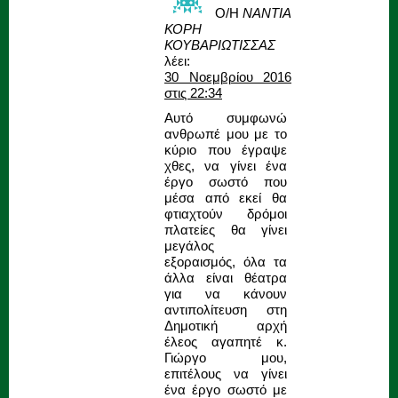
Ο/Η
ΝΑΝΤΙΑ
ΚΟΡΗ
ΚΟΥΒΑΡΙΩΤΙΣΣΑΣ
λέει:
30 Νοεμβρίου 2016
στις 22:34
Αυτό συμφωνώ
ανθρωπέ μου με το
κύριο που έγραψε
χθες, να γίνει ένα
έργο σωστό που
μέσα από εκεί θα
φτιαχτούν δρόμοι
πλατείες θα γίνει
μεγάλος
εξοραισμός, όλα τα
άλλα είναι θέατρα
για να κάνουν
αντιπολίτευση στη
Δημοτική αρχή
έλεος αγαπητέ κ.
Γιώργο μου,
επιτέλους να γίνει
ένα έργο σωστό με