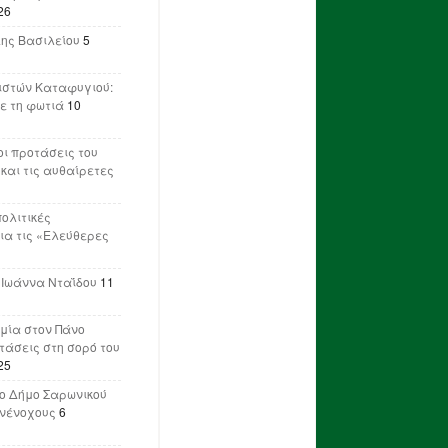
26
λης Βασιλείου
5
ιστών Καταφυγιού:
ε τη φωτιά
10
ι προτάσεις του
 και τις αυθαίρετες
πολιτικές
ια τις «Ελεύθερες
 Ιωάννα Νταΐδου
11
μία στον Πάνο
ετάσεις στη σορό του
25
ο Δήμο Σαρωνικού
υνένοχους
6