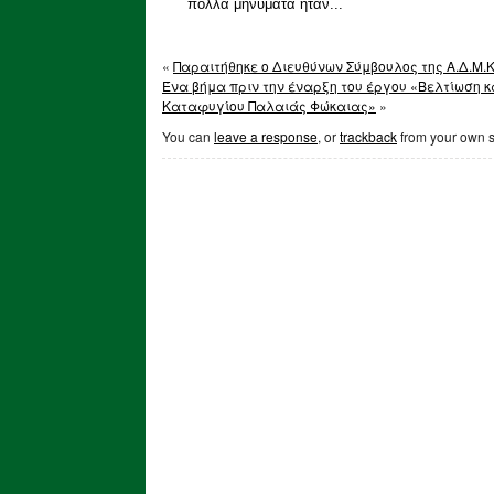
πολλά μηνύματα ήταν...
«
Παραιτήθηκε ο Διευθύνων Σύμβουλος της Α.Δ.Μ.Κ.
Ένα βήμα πριν την έναρξη του έργου «Βελτίωση κ
Καταφυγίου Παλαιάς Φώκαιας»
»
You can
leave a response
, or
trackback
from your own s