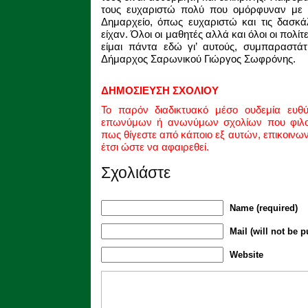
τους ευχαριστώ πολύ που ομόρφυναν με τ
Δημαρχείο, όπως ευχαριστώ και τις δασκά
είχαν. Όλοι οι μαθητές αλλά και όλοι οι πολί
είμαι πάντα εδώ γι’ αυτούς, συμπαραστά
Δήμαρχος Σαρωνικού Γιώργος Σωφρόνης.
ΔΗΜΟΣΙΕΥΣΗ ΣΧΟΛΙΟΥ
Το παρόν διαδικτυακό μέσο ουδεμία ευθ
επωνύμων ή ανωνύμων σχολίων που φιλοξ
πως θίγεστε από κάποιο εξ αυτών, επικοινω
έτσι ώστε να αφαιρεθεί.
Σχολιάστε
Name (required)
Mail (will not be p
Website