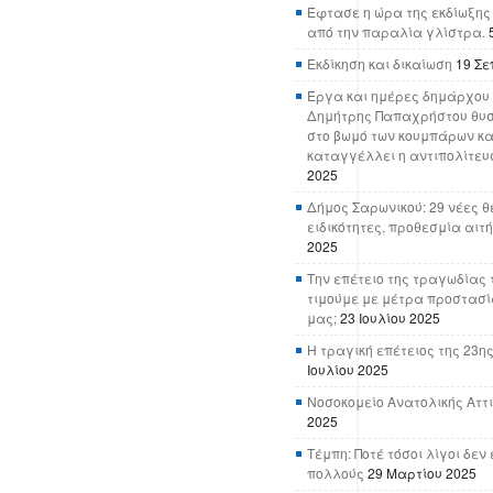
Έφτασε η ώρα της εκδίωξης
από την παραλία γλίστρα.
Εκδίκηση και δικαίωση
19 Σε
Έργα και ημέρες δημάρχου 
Δημήτρης Παπαχρήστου θυσ
στο βωμό των κουμπάρων κα
καταγγέλλει η αντιπολίτευ
2025
Δήμος Σαρωνικού: 29 νέες θ
ειδικότητες, προθεσμία αιτ
2025
Την επέτειο της τραγωδίας 
τιμούμε με μέτρα προστασί
μας;
23 Ιουλίου 2025
Η τραγική επέτειος της 23ης
Ιουλίου 2025
Νοσοκομείο Ανατολικής Αττικ
2025
Τέμπη: Ποτέ τόσοι λίγοι δε
πολλούς
29 Μαρτίου 2025