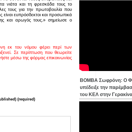
α νιάτα και τη φρεσκάδα τους το
λες τους για την πρωτοβουλία που
τες είναι ευπρόσδεκτοι και προσωπικά
της και αρωγός τους.» σημείωσε ο
ύνη εκ του νόμου φέρει περί των
ενεί. Σε περίπτωση που θεωρείτε
νήστε μέσω της φόρμας επικοινωνίας
ΒΟΜΒΑ Σωφρόνη: Ο Φ
υπέδειξε την παρέμβασ
του ΚΕΛ στην Γερακίν
ublished) (required)