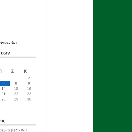
εφημερίδων
σεων
Π
Σ
Κ
1
2
7
8
9
14
15
16
21
22
23
28
29
30
εις
αέρια μέσα και