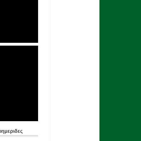
φημεριδες