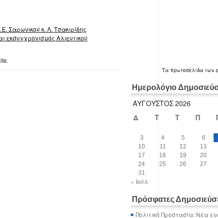
Ε. Σαρωνικού κ. Λ. Τσακιρίδης
αι εκσυγχρονισμός Αλιευτικού
ite.
Τα
πρωτοσέλιδα
των 
Ημερολόγιο Δημοσιεύ
ΑΎΓΟΥΣΤΟΣ 2026
Δ
Τ
Τ
Π
3
4
5
6
10
11
12
13
17
18
19
20
24
25
26
27
31
« Ιούλ
Πρόσφατες Δημοσιεύσ
Πολιτική Προστασία: Νέα εν