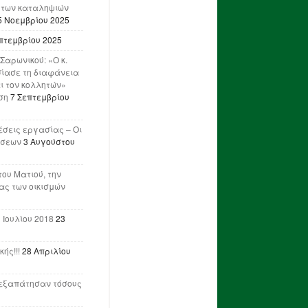
 των καταληψιών
5 Νοεμβρίου 2025
πτεμβρίου 2025
Σαρωνικού: «Ο κ.
ίασε τη διαφάνεια
ι τον κολλητών»
ση
7 Σεπτεμβρίου
έσεις εργασίας – Οι
ήσεων
3 Αυγούστου
του Ματιού, την
ας των οικισμών
 Ιουλίου 2018
23
ής!!!
28 Απριλίου
ν εξαπάτησαν τόσους