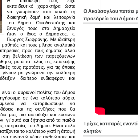
Η επίσκεψή τους είχε
εκπαιδευτικό χαρακτήρα ώστε
Ο Ακούσογλου πετάει 
να γνωρίσουν από κοντά τη
διοικητική δομή και λειτουργία
προεδρείο του Δήμου
του Δήμου. Οικοδεσπότης και
ξεναγός τους στο Δημαρχείο
ήταν ο ίδιος ο Δήμαρχος, κ.
Γιώργος Σωφρόνης. Με ιδιαίτερη
μαθητές και τους μίλησε αναλυτικά
 υπηρεσίες προς τους δημότες αλλά
ή στη βελτίωση των παρεχόμενων
θητές μετά το τέλος της επίσκεψής
ικές τους προτάσεις, για τις όποιες
α γίνουν με γνώμονα την καλύτερη
ειξαν ιδιαίτερο ενδιαφέρον και
είναι οι αυριανοί πολίτες του Δήμου
ηγήσουμε σε ένα καλύτερο αύριο.
κειμένου να κατορθώσουμε να
οθέσεις και τις συνθήκες που θα
ιά μας πιο αισιόδοξο και ευοίωνο
, γι’ αυτό και ζήτησα από τα παιδιά
Τρίχες κατσαρές εναντ
 τις υπηρεσίες του Δήμου. Είναι πολύ
ατίζονται το καλύτερο γιατί η άποψή
αλητών
ομαι να συναντώ νέους ανθρώπους και