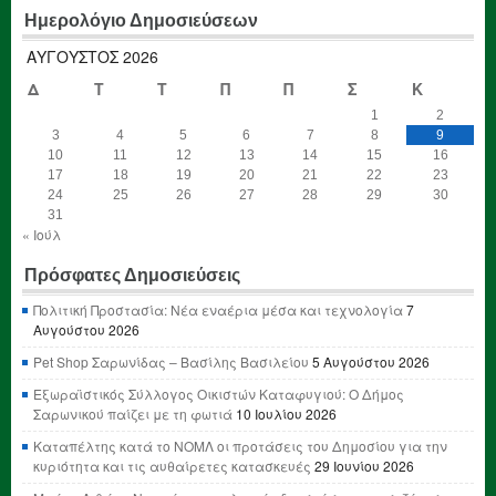
Ημερολόγιο Δημοσιεύσεων
ΑΎΓΟΥΣΤΟΣ 2026
Δ
Τ
Τ
Π
Π
Σ
Κ
1
2
3
4
5
6
7
8
9
10
11
12
13
14
15
16
17
18
19
20
21
22
23
24
25
26
27
28
29
30
31
« Ιούλ
Πρόσφατες Δημοσιεύσεις
Πολιτική Προστασία: Νέα εναέρια μέσα και τεχνολογία
7
Αυγούστου 2026
Pet Shop Σαρωνίδας – Βασίλης Βασιλείου
5 Αυγούστου 2026
Εξωραϊστικός Σύλλογος Οικιστών Καταφυγιού: Ο Δήμος
Σαρωνικού παίζει με τη φωτιά
10 Ιουλίου 2026
Καταπέλτης κατά το ΝΟΜΛ οι προτάσεις του Δημοσίου για την
κυριότητα και τις αυθαίρετες κατασκευές
29 Ιουνίου 2026