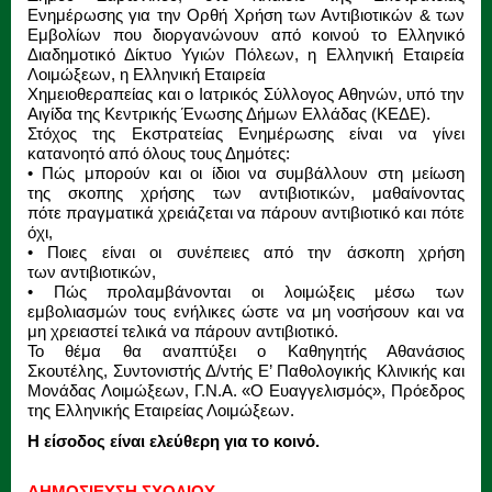
Ενημέρωσης για την Ορθή Χρήση των Αντιβιοτικών & των
Εμβολίων που διοργανώνουν από κοινού το Ελληνικό
Διαδημοτικό Δίκτυο Υγιών Πόλεων, η Ελληνική Εταιρεία
Λοιμώξεων, η Ελληνική Εταιρεία
Χημειοθεραπείας και ο Ιατρικός Σύλλογος Αθηνών, υπό την
Αιγίδα της Κεντρικής Ένωσης Δήμων Ελλάδας (ΚΕΔΕ).
Στόχος της Εκστρατείας Ενημέρωσης είναι να γίνει
κατανοητό από όλους τους Δημότες:
• Πώς μπορούν και οι ίδιοι να συμβάλλουν στη μείωση
της σκοπης χρήσης των αντιβιοτικών, μαθαίνοντας
πότε πραγματικά χρειάζεται να πάρουν αντιβιοτικό και πότε
όχι,
• Ποιες είναι οι συνέπειες από την άσκοπη χρήση
των αντιβιοτικών,
• Πώς προλαμβάνονται οι λοιμώξεις μέσω των
εμβολιασμών τους ενήλικες ώστε να μη νοσήσουν και να
μη χρειαστεί τελικά να πάρουν αντιβιοτικό.
Το θέμα θα αναπτύξει ο Καθηγητής Αθανάσιος
Σκουτέλης, Συντονιστής Δ/ντής Ε’ Παθολογικής Κλινικής και
Μονάδας Λοιμώξεων, Γ.Ν.Α. «Ο Ευαγγελισμός», Πρόεδρος
της Ελληνικής Εταιρείας Λοιμώξεων.
Η είσοδος είναι ελεύθερη για το κοινό.
ΔΗΜΟΣΙΕΥΣΗ ΣΧΟΛΙΟΥ