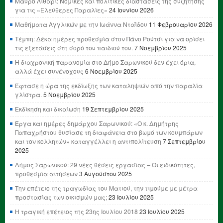
Μαύρο Λιθάρι: Νομικές και πολιτικές διαστάσεις της συζήτησης
για τις «Ελεύθερες Παραλίες»
24 Ιουνίου 2026
Μαθήματα Αγγλικών με την Ιωάννα Νταΐδου
11 Φεβρουαρίου 2026
Τέμπη: Δέκα ημέρες προθεσμία στον Πάνο Ρούτσι για να ορίσει
τις εξετάσεις στη σορό του παιδιού του.
7 Νοεμβρίου 2025
Η διαχρονική παρανομία στο Δήμο Σαρωνικού δεν έχει όρια,
αλλά έχει συνένοχους
6 Νοεμβρίου 2025
Έφτασε η ώρα της εκδίωξης των καταληψιών από την παραλία
γλίστρα.
5 Νοεμβρίου 2025
Εκδίκηση και δικαίωση
19 Σεπτεμβρίου 2025
Έργα και ημέρες δημάρχου Σαρωνικού: «Ο κ. Δημήτρης
Παπαχρήστου θυσίασε τη διαφάνεια στο βωμό των κουμπάρων
και τον κολλητών» καταγγέλλει η αντιπολίτευση
7 Σεπτεμβρίου
2025
Δήμος Σαρωνικού: 29 νέες θέσεις εργασίας – Οι ειδικότητες,
προθεσμία αιτήσεων
3 Αυγούστου 2025
Την επέτειο της τραγωδίας του Ματιού, την τιμούμε με μέτρα
προστασίας των οικισμών μας;
23 Ιουλίου 2025
Η τραγική επέτειος της 23ης Ιουλίου 2018
23 Ιουλίου 2025