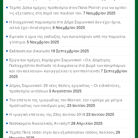
Τέμπη: Δέκα ημέρες προθεσμία στον Πάνο Ρούτσι για να ορίσει
τις εξετάσεις στη σορό του παιδιού του.
7 Νοεμβρίου 2025
Η διαχρονική παρανομία στο Δήμο Σαρωνικού δεν έχει όρια,
αλλά έχει συνένοχους
6 Νοεμβρίου 2025
Έφτασε η ώρα της εκδίωξης των καταληψιών από την παραλία
γλίστρα.
5 Νοεμβρίου 2025
Εκδίκηση και δικαίωση
19 Σεπτεμβρίου 2025
Έργα και ημέρες δημάρχου Σαρωνικού: «Ο κ. Δημήτρης
Παπαχρήστου θυσίασε τη διαφάνεια στο βωμό των κουμπάρων
και τον κολλητών» καταγγέλλει η αντιπολίτευση
7 Σεπτεμβρίου
2025
Δήμος Σαρωνικού: 29 νέες θέσεις εργασίας – Οι ειδικότητες,
προθεσμία αιτήσεων
3 Αυγούστου 2025
Την επέτειο της τραγωδίας του Ματιού, την τιμούμε με μέτρα
προστασίας των οικισμών μας;
23 Ιουλίου 2025
Η τραγική επέτειος της 23ης Ιουλίου 2018
23 Ιουλίου 2025
Νοσοκομείο Ανατολικής Αττικής!!!
28 Απριλίου 2025
Τέμπη: Ποτέ τόσοι λίγοι δεν εξαπάτησαν τόσους πολλούς
29
Μαρτίου 2025