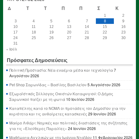
Δ
Τ
Τ
Π
Π
Σ
Κ
1
2
3
4
5
6
7
8
9
10
11
12
13
14
15
16
17
18
19
20
21
22
23
24
25
26
27
28
29
30
31
« Ιούλ
Πρόσφατες Δημοσιεύσεις
Πολιτική Προστασία: Νέα εναέρια μέσα και τεχνολογία
7
Αυγούστου 2026
Pet Shop Σαρωνίδας – Βασίλης Βασιλείου
5 Αυγούστου 2026
Εξωραϊστικός Σύλλογος Οικιστών Καταφυγιού: Ο Δήμος
Σαρωνικού παίζει με τη φωτιά
10 Ιουλίου 2026
Καταπέλτης κατά το ΝΟΜΛ οι προτάσεις του Δημοσίου για την
κυριότητα και τις αυθαίρετες κατασκευές
29 Ιουνίου 2026
Μαύρο Λιθάρι: Νομικές και πολιτικές διαστάσεις της συζήτησης
για τις «Ελεύθερες Παραλίες»
24 Ιουνίου 2026
Μαθήματα Αγγλικών με την Ιωάννα Νταΐδου
11 Φεβρουαρίου 2026