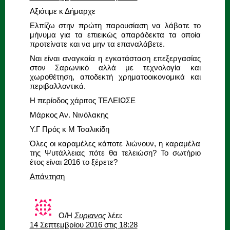
Αξιότιμε κ Δήμαρχε
Ελπίζω στην πρώτη παρουσίαση να λάβατε το
μήνυμα για τα επιεικώς απαράδεκτα τα οποία
προτείνατε και να μην τα επαναλάβετε.
Ναι είναι αναγκαία η εγκατάσταση επεξεργασίας
στον Σαρωνικό αλλά με τεχνολογία και
χωροθέτηση, αποδεκτή χρηματοοικονομικά και
περιβαλλοντικά.
Η περίοδος χάριτος ΤΕΛΕΙΩΣΕ
Μάρκος Αν. Νινόλακης
Υ.Γ Πρός κ Μ Τσαλικίδη
Όλες οι καραμέλες κάποτε λιώνουν, η καραμέλα
της Ψυτάλλειας πότε θα τελειώση? Το σωτήριο
έτος είναι 2016 το ξέρετε?
Απάντηση
Ο/Η
Συριανος
λέει:
14 Σεπτεμβρίου 2016 στις 18:28