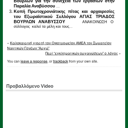
Βούρλων για την συνέχεια των εργασιών στην
Παραλία Αναβύσσου
...
Κοπή Πρωτοχρονιάτικης πίτας και αρχαιρεσίες
του Εξωραϊστικού Συλλόγου ΑΓΙΑΣ ΤΡΙΑΔΟΣ
ΒΟΥΡΛΩΝ ΑΝΑΒΥΣΣΟΥ
ΑΝΑΚΟΙΝΩΣΗ Ο
σύλλογος καλεί τα μέλη και τους...
«
Καλοκαιρινή γιορτή του Οικοτροφείου ΑΜΕΑ του Σωματείου
Ναυτικών Γονέων “Αργώ”
Περί “εγκληματικών οργανώσεων” ο λόγος
»
You can
leave a response
, or
trackback
from your own site.
Προβαλλόμενο Video