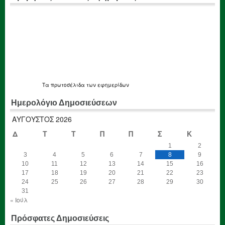
Τα
πρωτοσέλιδα
των εφημερίδων
Ημερολόγιο Δημοσιεύσεων
ΑΎΓΟΥΣΤΟΣ 2026
Δ
Τ
Τ
Π
Π
Σ
Κ
1
2
3
4
5
6
7
8
9
10
11
12
13
14
15
16
17
18
19
20
21
22
23
24
25
26
27
28
29
30
31
« Ιούλ
Πρόσφατες Δημοσιεύσεις