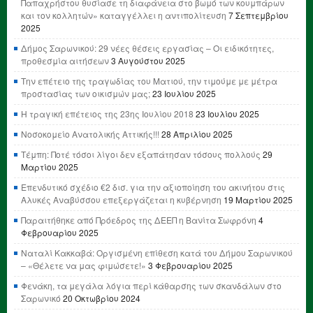
Παπαχρήστου θυσίασε τη διαφάνεια στο βωμό των κουμπάρων
και τον κολλητών» καταγγέλλει η αντιπολίτευση
7 Σεπτεμβρίου
2025
Δήμος Σαρωνικού: 29 νέες θέσεις εργασίας – Οι ειδικότητες,
προθεσμία αιτήσεων
3 Αυγούστου 2025
Την επέτειο της τραγωδίας του Ματιού, την τιμούμε με μέτρα
προστασίας των οικισμών μας;
23 Ιουλίου 2025
Η τραγική επέτειος της 23ης Ιουλίου 2018
23 Ιουλίου 2025
Νοσοκομείο Ανατολικής Αττικής!!!
28 Απριλίου 2025
Τέμπη: Ποτέ τόσοι λίγοι δεν εξαπάτησαν τόσους πολλούς
29
Μαρτίου 2025
Επενδυτικό σχέδιο €2 δισ. για την αξιοποίηση του ακινήτου στις
Αλυκές Αναβύσσου επεξεργάζεται η κυβέρνηση
19 Μαρτίου 2025
Παραιτήθηκε από Πρόεδρος της ΔΕΕΠ η Βανίτα Σωφρόνη
4
Φεβρουαρίου 2025
Ναταλί Κακκαβά: Οργισμένη επίθεση κατά του Δήμου Σαρωνικού
– «Θέλετε να μας φιμώσετε!»
3 Φεβρουαρίου 2025
Φενάκη, τα μεγάλα λόγια περί κάθαρσης των σκανδάλων στο
Σαρωνικό
20 Οκτωβρίου 2024