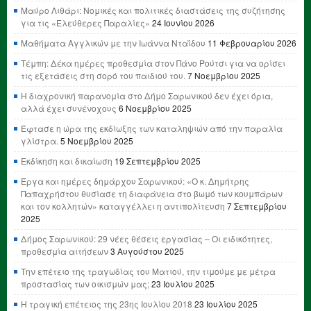
Μαύρο Λιθάρι: Νομικές και πολιτικές διαστάσεις της συζήτησης
για τις «Ελεύθερες Παραλίες»
24 Ιουνίου 2026
Μαθήματα Αγγλικών με την Ιωάννα Νταΐδου
11 Φεβρουαρίου 2026
Τέμπη: Δέκα ημέρες προθεσμία στον Πάνο Ρούτσι για να ορίσει
τις εξετάσεις στη σορό του παιδιού του.
7 Νοεμβρίου 2025
Η διαχρονική παρανομία στο Δήμο Σαρωνικού δεν έχει όρια,
αλλά έχει συνένοχους
6 Νοεμβρίου 2025
Έφτασε η ώρα της εκδίωξης των καταληψιών από την παραλία
γλίστρα.
5 Νοεμβρίου 2025
Εκδίκηση και δικαίωση
19 Σεπτεμβρίου 2025
Έργα και ημέρες δημάρχου Σαρωνικού: «Ο κ. Δημήτρης
Παπαχρήστου θυσίασε τη διαφάνεια στο βωμό των κουμπάρων
και τον κολλητών» καταγγέλλει η αντιπολίτευση
7 Σεπτεμβρίου
2025
Δήμος Σαρωνικού: 29 νέες θέσεις εργασίας – Οι ειδικότητες,
προθεσμία αιτήσεων
3 Αυγούστου 2025
Την επέτειο της τραγωδίας του Ματιού, την τιμούμε με μέτρα
προστασίας των οικισμών μας;
23 Ιουλίου 2025
Η τραγική επέτειος της 23ης Ιουλίου 2018
23 Ιουλίου 2025