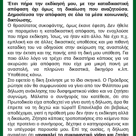
Έτσι πήρα την εκδίκησή μου, με την καταδικαστική
απόφαση όχι όμως τη δικαίωση που αναζητούσα.
Δημοσίευσα την απόφαση σε όλα τα μέσα κοινωνικής
δικτύωσης.
Ο θρασύτατος συκοφάντης, όμως έκανε έφεση. Δεν ήθελε
να παραμείνει η καταδικαστική απόφαση, τον ενοχλούσε
που πήρα εκδίκηση. Ίσως, να ήταν κάτι άλλο. Να έχει π.χ.
εμπλοκή και σε άλλες δικαστικές υποθέσεις και μια πιθανή
καταδίκη του να οδηγούσε στην ακύρωση της αναστολής
και την έκτιση και της ποινής από τη δική μου υπόθεση. Για
ποιο άλλο λόγο να τρέχει στα δικαστήρια κάποιος για να
ακυρώσει μία απόφαση που είχε μια μικρή ποινή με
αναστολή, να πληρώνει δικαστικά, δικηγόρο κ.λπ.
Υποθέσεις κάνω.
Στο εφετείο η δίκη ξεκίνησε με το ίδιο σκηνικό. Ο Πρόεδρος
ρώτησε εάν θα συμφωνούσα να γίνει από τον Φιλίππου μια
δήλωση ανάκλησης του δυσφημιστικού video και να ζητήσει
συγνώμη. Μάλιστα ο συνήγορός του κατέθεσε, ότι στο
Πρωτοδικείο είχα αποδεχτεί να γίνει αυτή η δήλωση, άρα θα
έπρεπε να τη δεχτώ και τώρα!!! Επανέλαβα ότι βεβαίως
αποδέχομαι, γιατί η πρόθεσή μου δεν ήταν η εκδίκηση αλλά
η δικαίωση. Ζήτησα κάποιες τροποποιήσεις στο κείμενο που
είχε προτείνει ο συνήγορος, δέχτηκε ο κατηγορούμενος και
το υπέγραψε παρουσία μου. Επί της ουσίας, η δήλωση
αναφέρει ότι
«ανακαλεί το συκοφαντικό video και ζητάει