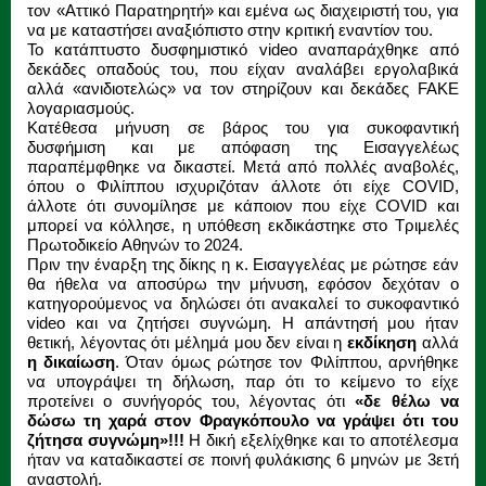
τον «Αττικό Παρατηρητή» και εμένα ως διαχειριστή του, για
να με καταστήσει αναξιόπιστο στην κριτική εναντίον του.
Το κατάπτυστο δυσφημιστικό video αναπαράχθηκε από
δεκάδες οπαδούς του, που είχαν αναλάβει εργολαβικά
αλλά «ανιδιοτελώς» να τον στηρίζουν και δεκάδες FAKE
λογαριασμούς.
Κατέθεσα μήνυση σε βάρος του για συκοφαντική
δυσφήμιση και με απόφαση της Εισαγγελέως
παραπέμφθηκε να δικαστεί. Μετά από πολλές αναβολές,
όπου ο Φιλίππου ισχυριζόταν άλλοτε ότι είχε COVID,
άλλοτε ότι συνομίλησε με κάποιον που είχε COVID και
μπορεί να κόλλησε, η υπόθεση εκδικάστηκε στο Τριμελές
Πρωτοδικείο Αθηνών το 2024.
Πριν την έναρξη της δίκης η κ. Εισαγγελέας με ρώτησε εάν
θα ήθελα να αποσύρω την μήνυση, εφόσον δεχόταν ο
κατηγορούμενος να δηλώσει ότι ανακαλεί το συκοφαντικό
video και να ζητήσει συγνώμη. Η απάντησή μου ήταν
θετική, λέγοντας ότι μέλημά μου δεν είναι η
εκδίκηση
αλλά
η δικαίωση
. Όταν όμως ρώτησε τον Φιλίππου, αρνήθηκε
να υπογράψει τη δήλωση, παρ ότι το κείμενο το είχε
προτείνει ο συνήγορός του, λέγοντας ότι
«δε θέλω να
δώσω τη χαρά στον Φραγκόπουλο να γράψει ότι του
ζήτησα συγνώμη»!!!
Η δική εξελίχθηκε και το αποτέλεσμα
ήταν να καταδικαστεί σε ποινή φυλάκισης 6 μηνών με 3ετή
αναστολή.