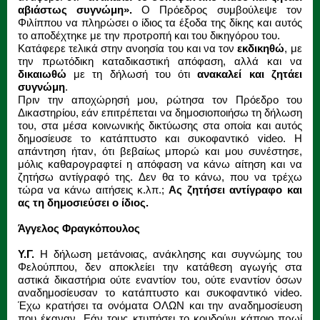
αβιάστως συγνώμη».
Ο Πρόεδρος συμβούλεψε τον
Φιλίππου να πληρώσει ο ίδιος τα έξοδα της δίκης και αυτός
το αποδέχτηκε με την προτροπή και του δικηγόρου του.
Κατάφερε τελικά στην ανοησία του και να τον
εκδικηθώ
, με
την πρωτόδικη καταδικαστική απόφαση, αλλά και να
δικαιωθώ
με τη δήλωσή του ότι
ανακαλεί και ζητάει
συγνώμη
.
Πριν την αποχώρησή μου, ρώτησα τον Πρόεδρο του
Δικαστηρίου, εάν επιτρέπεται να δημοσιοποιήσω τη δήλωση
του, στα μέσα κοινωνικής δικτύωσης στα οποία και αυτός
δημοσίευσε το κατάπτυστο και συκοφαντικό video. Η
απάντηση ήταν, ότι βεβαίως μπορώ και μου συνέστησε,
μόλις καθαρογραφτεί η απόφαση να κάνω αίτηση και να
ζητήσω αντίγραφό της. Δεν θα το κάνω, που να τρέχω
τώρα να κάνω αιτήσεις κ.λπ.;
Ας ζητήσει αντίγραφο και
ας τη δημοσιεύσει ο ίδιος.
Άγγελος Φραγκόπουλος
Υ.Γ.
Η δήλωση μετάνοιας, ανάκλησης και συγνώμης του
Φελούππου, δεν αποκλείει την κατάθεση αγωγής στα
αστικά δικαστήρια ούτε εναντίον του, ούτε εναντίον όσων
αναδημοσίευσαν το κατάπτυστο και συκοφαντικό video.
Έχω κρατήσει τα ονόματα ΟΛΩΝ και την αναδημοσίευση
που έκαναν. Εάν τους κτυπήσει το κουδούνι κάποιο πρωί