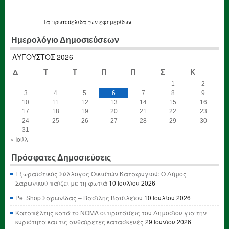
Τα
πρωτοσέλιδα
των εφημερίδων
Ημερολόγιο Δημοσιεύσεων
ΑΎΓΟΥΣΤΟΣ 2026
Δ
Τ
Τ
Π
Π
Σ
Κ
1
2
3
4
5
6
7
8
9
10
11
12
13
14
15
16
17
18
19
20
21
22
23
24
25
26
27
28
29
30
31
« Ιούλ
Πρόσφατες Δημοσιεύσεις
Εξωραϊστικός Σύλλογος Οικιστών Καταφυγιού: Ο Δήμος
Σαρωνικού παίζει με τη φωτιά
10 Ιουλίου 2026
Pet Shop Σαρωνίδας – Βασίλης Βασιλείου
10 Ιουλίου 2026
Καταπέλτης κατά το ΝΟΜΛ οι προτάσεις του Δημοσίου για την
κυριότητα και τις αυθαίρετες κατασκευές
29 Ιουνίου 2026