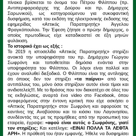
πίνακα βρίσκεται το όνομα του Πέτρου Φιλίππου (πρ.
Αντιπεριφαρειάρχης της Δούρου και πρ. Δήμαρχος
Σαρωνικού), ως κατηγορούμενου για συκοφαντική
δυσφήμιση, κατά του εκδότη της ηλεκτρονικής έκδοσης της
εφημερίδας «Αττικός Παρατηρητής» Άγγελου
Φραγκόπουλου. Την Έφεση ζήτησε ο πρώην δήμαρχος, ο
οποίος πρωτοδίκως είχε καταδικαστεί σε έξη μηνών
φυλάκιση.
Το ιστορικό έχει ως εξής :
Το 2019 η ιστοσελίδα «Αττικός Παρατηρητής» στηρίζει
ανοικτά την υποψηφιότητα του πρ. Δημάρχου Γιώργου
Σωφρόνη και τοποθετείται δημόσια ενάντια στην
υποψηφιότητα του Φιλίππου. Οι λόγοι είναι πολλοί και
έχουν αναλυθεί διεξοδικά. Ο Φιλίππου είναι της αντίληψης
ότι όποιος δεν τον στηρίζει
«τα παίρνει»
από τους
αντιπάλους του, μόνο όσοι στηρίζουν αυτόν είναι τίμιοι και
ανιδιοτελείς!!!. Με το θράσος που τον διακατέχει σε όλες του
τις εκδηλώσεις, αναρτά ένα video στο Facebook, όπου
αναφερόμενος στην έντονη κριτική που είχε ασκήσει ο
«Αττικός Παρατηρητής» στον Σωφρόνη και αφορούσε τις
καντίνες της Αναβύσσου και το κιόσκι του Λαγονησίου,
συνδέοντάς τες με τις προμήθειες από την προσωπική του
εταιρεία, έγραψε:
«αφού είναι αυτός ο Σωφρόνης, γιατί
τον στηρίζεις;
Και κατέληγε: «
ΕΙΝΑΙ ΠΟΛΛΑ ΤΑ ΛΕΦΤΑ
ΑΡΗ»
. Η πρόθεσή του ήταν εμφανής. Ήθελε να δυσφημίσει