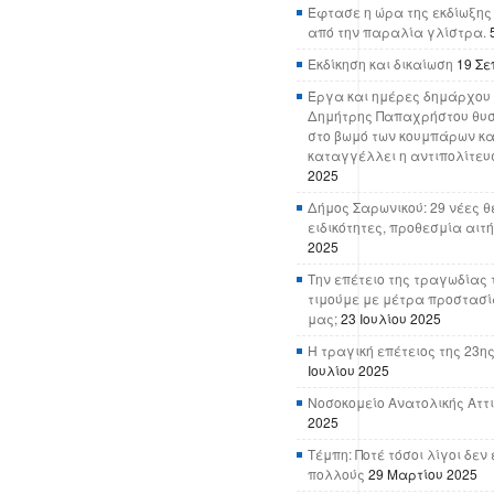
Έφτασε η ώρα της εκδίωξης
από την παραλία γλίστρα.
Εκδίκηση και δικαίωση
19 Σε
Έργα και ημέρες δημάρχου 
Δημήτρης Παπαχρήστου θυσ
στο βωμό των κουμπάρων κα
καταγγέλλει η αντιπολίτευ
2025
Δήμος Σαρωνικού: 29 νέες θ
ειδικότητες, προθεσμία αιτ
2025
Την επέτειο της τραγωδίας 
τιμούμε με μέτρα προστασί
μας;
23 Ιουλίου 2025
Η τραγική επέτειος της 23ης
Ιουλίου 2025
Νοσοκομείο Ανατολικής Αττικ
2025
Τέμπη: Ποτέ τόσοι λίγοι δε
πολλούς
29 Μαρτίου 2025