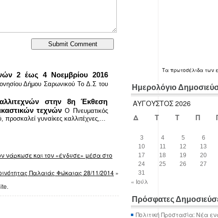
Τα
πρωτοσέλιδα
των 
χνών 2 έως 4 Νοεμβρίου 2016
ονησίου Δήμου Σαρωνικού Το Δ.Σ του
Ημερολόγιο Δημοσιεύ
αλλιτεχνών στην 8η Έκθεση
ΑΎΓΟΥΣΤΟΣ 2026
εικαστικών τεχνών
Ο Πνευματικός
Δ
Τ
Τ
Π
 προσκαλεί γυναίκες καλλιτέχνες,...
3
4
5
6
10
11
12
13
Τον νάρκωσε και τον «έγδυσε» μέσα στο
17
18
19
20
24
25
26
27
οινότητας Παλαιάς Φώκαιας 28/11/2014
»
31
« Ιούλ
ite.
Πρόσφατες Δημοσιεύσ
Πολιτική Προστασία: Νέα εν