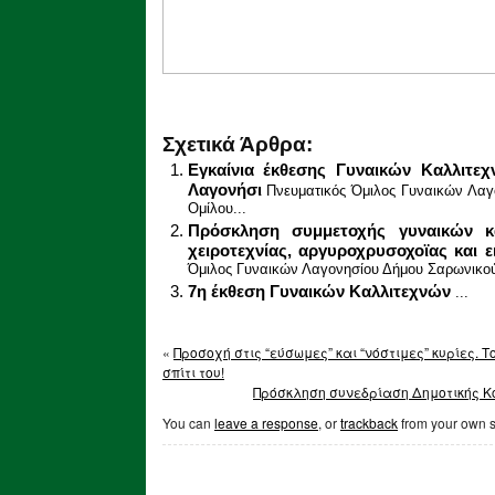
Σχετικά Άρθρα:
Εγκαίνια έκθεσης Γυναικών Καλλιτε
Λαγονήσι
Πνευματικός Όμιλος Γυναικών Λαγ
Ομίλου...
Πρόσκληση συμμετοχής γυναικών κ
χειροτεχνίας, αργυροχρυσοχοϊας και 
Όμιλος Γυναικών Λαγονησίου Δήμου Σαρωνικού,
7η έκθεση Γυναικών Καλλιτεχνών
...
«
Προσοχή στις “εύσωμες” και “νόστιμες” κυρίες. 
σπίτι του!
Πρόσκληση συνεδρίαση Δημοτικής Κ
You can
leave a response
, or
trackback
from your own s