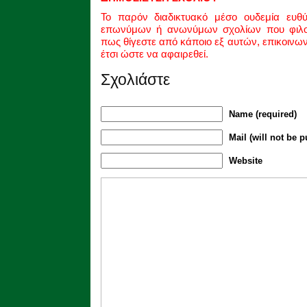
Το παρόν διαδικτυακό μέσο ουδεμία ευθ
επωνύμων ή ανωνύμων σχολίων που φιλοξ
πως θίγεστε από κάποιο εξ αυτών, επικοινω
έτσι ώστε να αφαιρεθεί.
Σχολιάστε
Name (required)
Mail (will not be p
Website