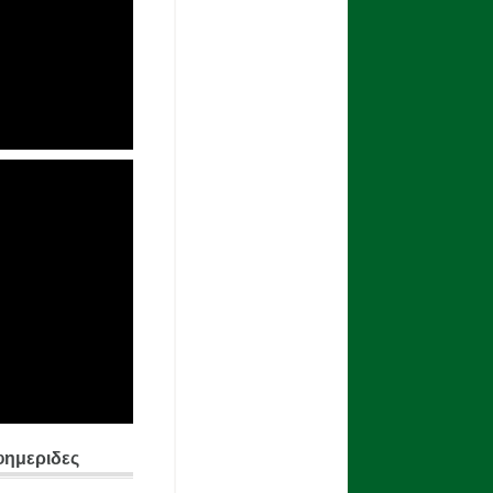
φημεριδες