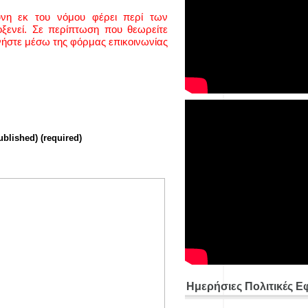
ύνη εκ του νόμου φέρει περί των
ενεί. Σε περίπτωση που θεωρείτε
νήστε μέσω της φόρμας επικοινωνίας
ublished) (required)
Ημερήσιες Πολιτικές Ε