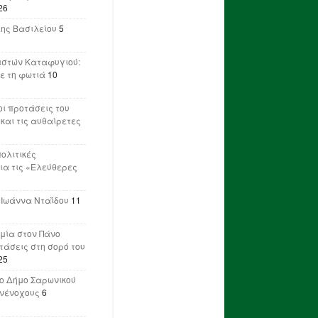
26
λης Βασιλείου
5
ιστών Καταφυγιού:
ε τη φωτιά
10
ι προτάσεις του
 και τις αυθαίρετες
πολιτικές
ια τις «Ελεύθερες
 Ιωάννα Νταΐδου
11
μία στον Πάνο
ετάσεις στη σορό του
25
ο Δήμο Σαρωνικού
υνένοχους
6