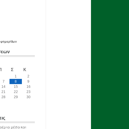
εφημερίδων
σεων
Π
Σ
Κ
1
2
7
8
9
14
15
16
21
22
23
28
29
30
εις
αέρια μέσα και