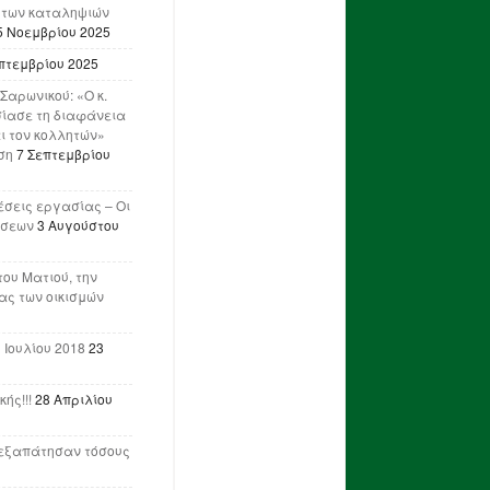
 των καταληψιών
5 Νοεμβρίου 2025
πτεμβρίου 2025
Σαρωνικού: «Ο κ.
ίασε τη διαφάνεια
ι τον κολλητών»
ση
7 Σεπτεμβρίου
έσεις εργασίας – Οι
ήσεων
3 Αυγούστου
του Ματιού, την
ας των οικισμών
 Ιουλίου 2018
23
ής!!!
28 Απριλίου
ν εξαπάτησαν τόσους