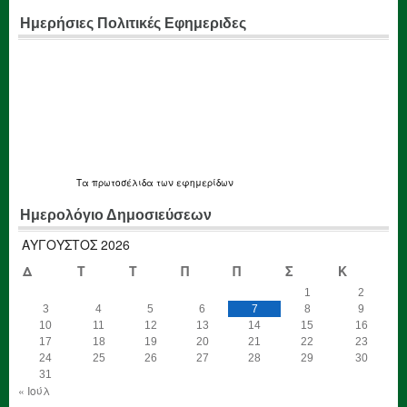
Ημερήσιες Πολιτικές Εφημεριδες
Τα
πρωτοσέλιδα
των εφημερίδων
Ημερολόγιο Δημοσιεύσεων
ΑΎΓΟΥΣΤΟΣ 2026
Δ
Τ
Τ
Π
Π
Σ
Κ
1
2
3
4
5
6
7
8
9
10
11
12
13
14
15
16
17
18
19
20
21
22
23
24
25
26
27
28
29
30
31
« Ιούλ