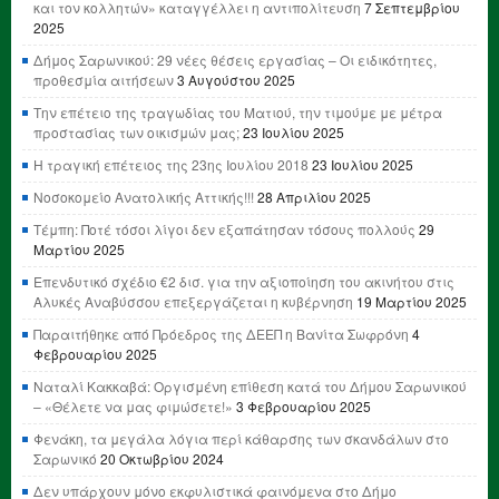
και τον κολλητών» καταγγέλλει η αντιπολίτευση
7 Σεπτεμβρίου
2025
Δήμος Σαρωνικού: 29 νέες θέσεις εργασίας – Οι ειδικότητες,
προθεσμία αιτήσεων
3 Αυγούστου 2025
Την επέτειο της τραγωδίας του Ματιού, την τιμούμε με μέτρα
προστασίας των οικισμών μας;
23 Ιουλίου 2025
Η τραγική επέτειος της 23ης Ιουλίου 2018
23 Ιουλίου 2025
Νοσοκομείο Ανατολικής Αττικής!!!
28 Απριλίου 2025
Τέμπη: Ποτέ τόσοι λίγοι δεν εξαπάτησαν τόσους πολλούς
29
Μαρτίου 2025
Επενδυτικό σχέδιο €2 δισ. για την αξιοποίηση του ακινήτου στις
Αλυκές Αναβύσσου επεξεργάζεται η κυβέρνηση
19 Μαρτίου 2025
Παραιτήθηκε από Πρόεδρος της ΔΕΕΠ η Βανίτα Σωφρόνη
4
Φεβρουαρίου 2025
Ναταλί Κακκαβά: Οργισμένη επίθεση κατά του Δήμου Σαρωνικού
– «Θέλετε να μας φιμώσετε!»
3 Φεβρουαρίου 2025
Φενάκη, τα μεγάλα λόγια περί κάθαρσης των σκανδάλων στο
Σαρωνικό
20 Οκτωβρίου 2024
Δεν υπάρχουν μόνο εκφυλιστικά φαινόμενα στο Δήμο