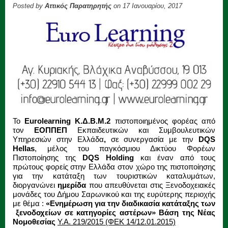
Posted by
Αττικός Παρατηρητής
on 17 Ιανουαρίου, 2017
Το
Eurolearning
Κ.Δ.Β.Μ.2
πιστοποιημένος φορέας από
τον
ΕΟΠΠΕΠ
Εκπαιδευτικών και Συμβουλευτικών
Υπηρεσιών στην Ελλάδα
,
σε συνεργασία με την
DQS
Hellas
, μέλος του παγκόσμιου Δικτύου Φορέων
Πιστοποίησης της
DQS Holding
και έναν από τους
πρώτους φορείς στην Ελλάδα στον χώρο της πιστοποίησης
για την κατάταξη των τουριστικών καταλυμάτων,
διοργανώνει
ημερίδα
που απευθύνεται στις Ξενοδοχειακές
μονάδες του Δήμου Σαρωνικού και της ευρύτερης περιοχής
με θέμα :
«Ενημέρωση για την διαδικασία κατάταξης των
ξενοδοχείων σε κατηγορίες αστέρων»
Βάση της Νέας
Νομοθεσίας
Y
.
A
. 219/2015 (ΦΕΚ 14/12.01.2015)