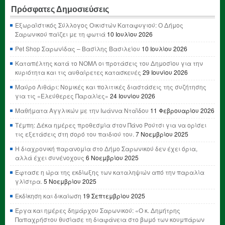
Πρόσφατες Δημοσιεύσεις
Εξωραϊστικός Σύλλογος Οικιστών Καταφυγιού: Ο Δήμος
Σαρωνικού παίζει με τη φωτιά
10 Ιουλίου 2026
Pet Shop Σαρωνίδας – Βασίλης Βασιλείου
10 Ιουλίου 2026
Καταπέλτης κατά το ΝΟΜΛ οι προτάσεις του Δημοσίου για την
κυριότητα και τις αυθαίρετες κατασκευές
29 Ιουνίου 2026
Μαύρο Λιθάρι: Νομικές και πολιτικές διαστάσεις της συζήτησης
για τις «Ελεύθερες Παραλίες»
24 Ιουνίου 2026
Μαθήματα Αγγλικών με την Ιωάννα Νταΐδου
11 Φεβρουαρίου 2026
Τέμπη: Δέκα ημέρες προθεσμία στον Πάνο Ρούτσι για να ορίσει
τις εξετάσεις στη σορό του παιδιού του.
7 Νοεμβρίου 2025
Η διαχρονική παρανομία στο Δήμο Σαρωνικού δεν έχει όρια,
αλλά έχει συνένοχους
6 Νοεμβρίου 2025
Έφτασε η ώρα της εκδίωξης των καταληψιών από την παραλία
γλίστρα.
5 Νοεμβρίου 2025
Εκδίκηση και δικαίωση
19 Σεπτεμβρίου 2025
Έργα και ημέρες δημάρχου Σαρωνικού: «Ο κ. Δημήτρης
Παπαχρήστου θυσίασε τη διαφάνεια στο βωμό των κουμπάρων