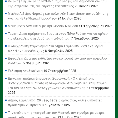
Καταπέλτης κατά το ΝΟΜΛ οι προτάσεις του Δημοσίου για την
κυριότητα και τις αυθαίρετες κατασκευές
29 Ιουνίου 2026
Μαύρο Λιθάρι: Νομικές και πολιτικές διαστάσεις της συζήτησης
για τις «Ελεύθερες Παραλίες»
24 Ιουνίου 2026
Μαθήματα Αγγλικών με την Ιωάννα Νταΐδου
11 Φεβρουαρίου 2026
Τέμπη: Δέκα ημέρες προθεσμία στον Πάνο Ρούτσι για να ορίσει
τις εξετάσεις στη σορό του παιδιού του.
7 Νοεμβρίου 2025
Η διαχρονική παρανομία στο Δήμο Σαρωνικού δεν έχει όρια,
αλλά έχει συνένοχους
6 Νοεμβρίου 2025
Έφτασε η ώρα της εκδίωξης των καταληψιών από την παραλία
γλίστρα.
5 Νοεμβρίου 2025
Εκδίκηση και δικαίωση
19 Σεπτεμβρίου 2025
Έργα και ημέρες δημάρχου Σαρωνικού: «Ο κ. Δημήτρης
Παπαχρήστου θυσίασε τη διαφάνεια στο βωμό των κουμπάρων
και τον κολλητών» καταγγέλλει η αντιπολίτευση
7 Σεπτεμβρίου
2025
Δήμος Σαρωνικού: 29 νέες θέσεις εργασίας – Οι ειδικότητες,
προθεσμία αιτήσεων
3 Αυγούστου 2025
Την επέτειο της τραγωδίας του Ματιού, την τιμούμε με μέτρα
προστασίας των οικισμών μας;
23 Ιουλίου 2025