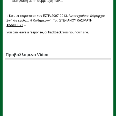
εκδήλωση με τη συμμετοχή των...
«
Καμία παράταση του ΕΣΠΑ 2007-2013. Ανησυχούν οι δήμαρχοι
Ζωή σε εμάς… Η Καθημερινή. Tου ΣΤΕΦΑΝΟΥ ΚΑΣΙΜΑΤΗ
ΦΑΛΗΡΕΥΣ
»
You can
leave a response
, or
trackback
from your own site.
Προβαλλόμενο Video