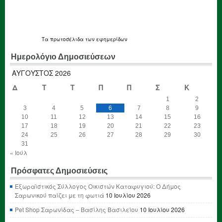
Τα
πρωτοσέλιδα
των εφημερίδων
Ημερολόγιο Δημοσιεύσεων
ΑΎΓΟΥΣΤΟΣ 2026
Δ
Τ
Τ
Π
Π
Σ
Κ
1
2
3
4
5
6
7
8
9
10
11
12
13
14
15
16
17
18
19
20
21
22
23
24
25
26
27
28
29
30
31
« Ιούλ
Πρόσφατες Δημοσιεύσεις
Εξωραϊστικός Σύλλογος Οικιστών Καταφυγιού: Ο Δήμος
Σαρωνικού παίζει με τη φωτιά
10 Ιουλίου 2026
Pet Shop Σαρωνίδας – Βασίλης Βασιλείου
10 Ιουλίου 2026