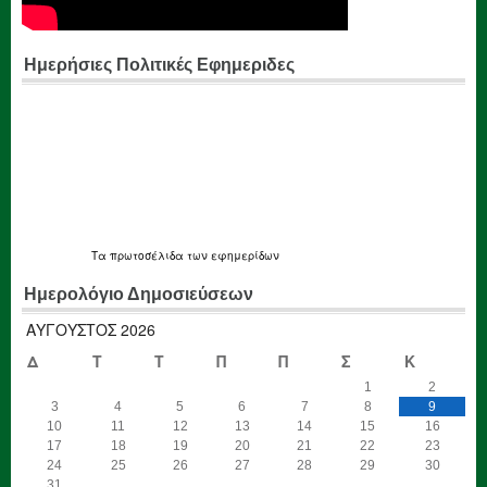
Ημερήσιες Πολιτικές Εφημεριδες
Τα
πρωτοσέλιδα
των εφημερίδων
Ημερολόγιο Δημοσιεύσεων
ΑΎΓΟΥΣΤΟΣ 2026
Δ
Τ
Τ
Π
Π
Σ
Κ
1
2
3
4
5
6
7
8
9
10
11
12
13
14
15
16
17
18
19
20
21
22
23
24
25
26
27
28
29
30
31