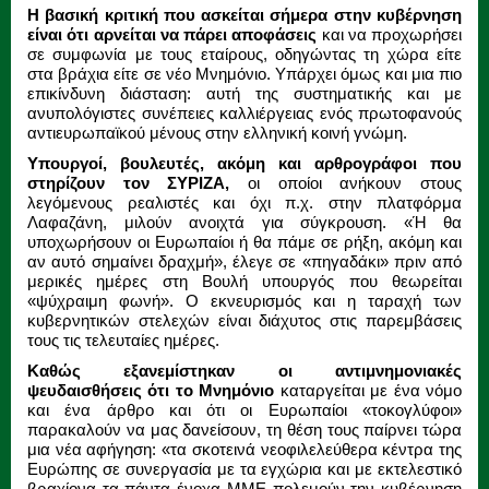
Η βασική κριτική που ασκείται σήμερα στην κυβέρνηση
είναι ότι αρνείται να πάρει αποφάσεις
και να προχωρήσει
σε συμφωνία με τους εταίρους, οδηγώντας τη χώρα είτε
στα βράχια είτε σε νέο Μνημόνιο. Υπάρχει όμως και μια πιο
επικίνδυνη διάσταση: αυτή της συστηματικής και με
ανυπολόγιστες συνέπειες καλλιέργειας ενός πρωτοφανούς
αντιευρωπαϊκού μένους στην ελληνική κοινή γνώμη.
Υπουργοί, βουλευτές, ακόμη και αρθρογράφοι που
στηρίζουν τον ΣΥΡΙΖΑ,
οι οποίοι ανήκουν στους
λεγόμενους ρεαλιστές και όχι π.χ. στην πλατφόρμα
Λαφαζάνη, μιλούν ανοιχτά για σύγκρουση. «Ή θα
υποχωρήσουν οι Ευρωπαίοι ή θα πάμε σε ρήξη, ακόμη και
αν αυτό σημαίνει δραχμή», έλεγε σε «πηγαδάκι» πριν από
μερικές ημέρες στη Βουλή υπουργός που θεωρείται
«ψύχραιμη φωνή». Ο εκνευρισμός και η ταραχή των
κυβερνητικών στελεχών είναι διάχυτος στις παρεμβάσεις
τους τις τελευταίες ημέρες.
Καθώς εξανεμίστηκαν οι αντιμνημονιακές
ψευδαισθήσεις ότι το Μνημόνιο
καταργείται με ένα νόμο
και ένα άρθρο και ότι οι Ευρωπαίοι «τοκογλύφοι»
παρακαλούν να μας δανείσουν, τη θέση τους παίρνει τώρα
μια νέα αφήγηση: «τα σκοτεινά νεοφιλελεύθερα κέντρα της
Ευρώπης σε συνεργασία με τα εγχώρια και με εκτελεστικό
βραχίονα τα πάντα ένοχα ΜΜΕ πολεμούν την κυβέρνηση