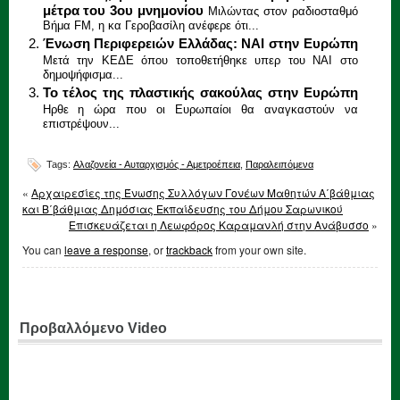
μέτρα του 3ου μνημονίου
Μιλώντας στον ραδιοσταθμό
Βήμα FM, η κα Γεροβασίλη ανέφερε ότι...
Ένωση Περιφερειών Ελλάδας: ΝΑΙ στην Ευρώπη
Μετά την ΚΕΔΕ όπου τοποθετήθηκε υπερ του ΝΑΙ στο
δημοψήφισμα...
Το τέλος της πλαστικής σακούλας στην Ευρώπη
Ηρθε η ώρα που οι Ευρωπαίοι θα αναγκαστούν να
επιστρέψουν...
Tags:
Αλαζονεία - Αυταρχισμός - Αμετροέπεια
,
Παραλειπόμενα
«
Αρχαιρεσίες της Ένωσης Συλλόγων Γονέων Μαθητών Α΄βάθμιας
και Β΄βάθμιας Δημόσιας Εκπαίδευσης του Δήμου Σαρωνικού
Επισκευάζεται η Λεωφόρος Καραμανλή στην Ανάβυσσο
»
You can
leave a response
, or
trackback
from your own site.
Προβαλλόμενο Video