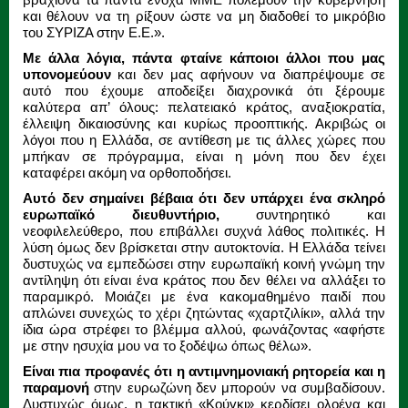
και θέλουν να τη ρίξουν ώστε να μη διαδοθεί το μικρόβιο
του ΣΥΡΙΖΑ στην Ε.Ε.».
Με άλλα λόγια, πάντα φταίνε κάποιοι άλλοι που μας
υπονομεύουν
και δεν μας αφήνουν να διαπρέψουμε σε
αυτό που έχουμε αποδείξει διαχρονικά ότι ξέρουμε
καλύτερα απ’ όλους: πελατειακό κράτος, αναξιοκρατία,
έλλειψη δικαιοσύνης και κυρίως προοπτικής. Ακριβώς οι
λόγοι που η Ελλάδα, σε αντίθεση με τις άλλες χώρες που
μπήκαν σε πρόγραμμα, είναι η μόνη που δεν έχει
καταφέρει ακόμη να ορθοποδήσει.
Αυτό δεν σημαίνει βέβαια ότι δεν υπάρχει ένα σκληρό
ευρωπαϊκό διευθυντήριο,
συντηρητικό και
νεοφιλελεύθερο, που επιβάλλει συχνά λάθος πολιτικές. Η
λύση όμως δεν βρίσκεται στην αυτοκτονία. Η Ελλάδα τείνει
δυστυχώς να εμπεδώσει στην ευρωπαϊκή κοινή γνώμη την
αντίληψη ότι είναι ένα κράτος που δεν θέλει να αλλάξει το
παραμικρό. Μοιάζει με ένα κακομαθημένο παιδί που
απλώνει συνεχώς το χέρι ζητώντας «χαρτζιλίκι», αλλά την
ίδια ώρα στρέφει το βλέμμα αλλού, φωνάζοντας «αφήστε
με στην ησυχία μου να το ξοδέψω όπως θέλω».
Είναι πια προφανές ότι η αντιμνημονιακή ρητορεία και η
παραμονή
στην ευρωζώνη δεν μπορούν να συμβαδίσουν.
Δυστυχώς όμως, η τακτική «Κούγκι» κερδίσει ολοένα και