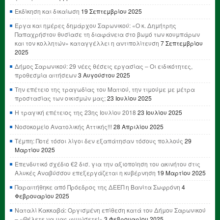
Εκδίκηση και δικαίωση
19 Σεπτεμβρίου 2025
Έργα και ημέρες δημάρχου Σαρωνικού: «Ο κ. Δημήτρης
Παπαχρήστου θυσίασε τη διαφάνεια στο βωμό των κουμπάρων
και τον κολλητών» καταγγέλλει η αντιπολίτευση
7 Σεπτεμβρίου
2025
Δήμος Σαρωνικού: 29 νέες θέσεις εργασίας – Οι ειδικότητες,
προθεσμία αιτήσεων
3 Αυγούστου 2025
Την επέτειο της τραγωδίας του Ματιού, την τιμούμε με μέτρα
προστασίας των οικισμών μας;
23 Ιουλίου 2025
Η τραγική επέτειος της 23ης Ιουλίου 2018
23 Ιουλίου 2025
Νοσοκομείο Ανατολικής Αττικής!!!
28 Απριλίου 2025
Τέμπη: Ποτέ τόσοι λίγοι δεν εξαπάτησαν τόσους πολλούς
29
Μαρτίου 2025
Επενδυτικό σχέδιο €2 δισ. για την αξιοποίηση του ακινήτου στις
Αλυκές Αναβύσσου επεξεργάζεται η κυβέρνηση
19 Μαρτίου 2025
Παραιτήθηκε από Πρόεδρος της ΔΕΕΠ η Βανίτα Σωφρόνη
4
Φεβρουαρίου 2025
Ναταλί Κακκαβά: Οργισμένη επίθεση κατά του Δήμου Σαρωνικού
– «Θέλετε να μας φιμώσετε!»
3 Φεβρουαρίου 2025