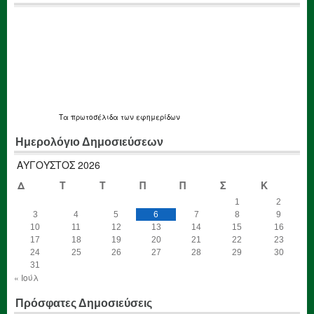
Τα
πρωτοσέλιδα
των εφημερίδων
Ημερολόγιο Δημοσιεύσεων
ΑΎΓΟΥΣΤΟΣ 2026
Δ
Τ
Τ
Π
Π
Σ
Κ
1
2
3
4
5
6
7
8
9
10
11
12
13
14
15
16
17
18
19
20
21
22
23
24
25
26
27
28
29
30
31
« Ιούλ
Πρόσφατες Δημοσιεύσεις