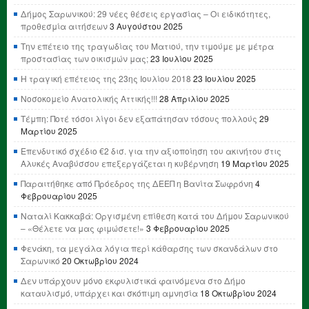
Δήμος Σαρωνικού: 29 νέες θέσεις εργασίας – Οι ειδικότητες,
προθεσμία αιτήσεων
3 Αυγούστου 2025
Την επέτειο της τραγωδίας του Ματιού, την τιμούμε με μέτρα
προστασίας των οικισμών μας;
23 Ιουλίου 2025
Η τραγική επέτειος της 23ης Ιουλίου 2018
23 Ιουλίου 2025
Νοσοκομείο Ανατολικής Αττικής!!!
28 Απριλίου 2025
Τέμπη: Ποτέ τόσοι λίγοι δεν εξαπάτησαν τόσους πολλούς
29
Μαρτίου 2025
Επενδυτικό σχέδιο €2 δισ. για την αξιοποίηση του ακινήτου στις
Αλυκές Αναβύσσου επεξεργάζεται η κυβέρνηση
19 Μαρτίου 2025
Παραιτήθηκε από Πρόεδρος της ΔΕΕΠ η Βανίτα Σωφρόνη
4
Φεβρουαρίου 2025
Ναταλί Κακκαβά: Οργισμένη επίθεση κατά του Δήμου Σαρωνικού
– «Θέλετε να μας φιμώσετε!»
3 Φεβρουαρίου 2025
Φενάκη, τα μεγάλα λόγια περί κάθαρσης των σκανδάλων στο
Σαρωνικό
20 Οκτωβρίου 2024
Δεν υπάρχουν μόνο εκφυλιστικά φαινόμενα στο Δήμο
καταυλισμό, υπάρχει και σκόπιμη αμνησία
18 Οκτωβρίου 2024