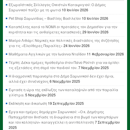
Εξωραϊστικός Σύλλογος Οικιστών Καταφυγιού: Ο Δήμος
Σαρωνικού παίζει με τη φωτιά
10 Ιουλίου 2026
Pet Shop Σαρωνίδας – Βασίλης Βασιλείου
10 Ιουλίου 2026
Καταπέλτης κατά το ΝΟΜΛ οι προτάσεις του Δημοσίου για την
κυριότητα και τις αυθαίρετες κατασκευές
29 Ιουνίου 2026
Μαύρο Λιθάρι: Νομικές και πολιτικές διαστάσεις της συζήτησης
για τις «Ελεύθερες Παραλίες»
24 Ιουνίου 2026
Μαθήματα Αγγλικών με την Ιωάννα Νταΐδου
11 Φεβρουαρίου 2026
Τέμπη: Δέκα ημέρες προθεσμία στον Πάνο Ρούτσι για να ορίσει
τις εξετάσεις στη σορό του παιδιού του.
7 Νοεμβρίου 2025
Η διαχρονική παρανομία στο Δήμο Σαρωνικού δεν έχει όρια,
αλλά έχει συνένοχους
6 Νοεμβρίου 2025
Έφτασε η ώρα της εκδίωξης των καταληψιών από την παραλία
γλίστρα.
5 Νοεμβρίου 2025
Εκδίκηση και δικαίωση
19 Σεπτεμβρίου 2025
Έργα και ημέρες δημάρχου Σαρωνικού: «Ο κ. Δημήτρης
Παπαχρήστου θυσίασε τη διαφάνεια στο βωμό των κουμπάρων
και τον κολλητών» καταγγέλλει η αντιπολίτευση
7 Σεπτεμβρίου
2025