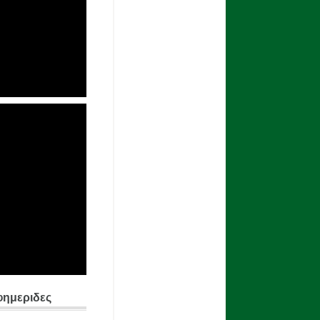
φημεριδες