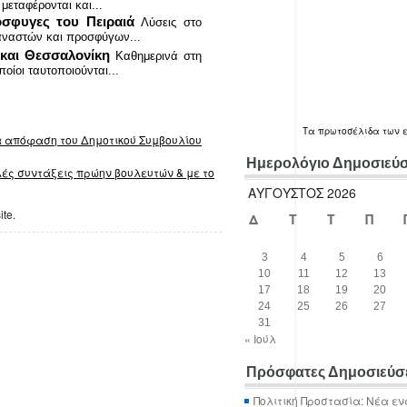
μεταφέρονται και...
όσφυγες του Πειραιά
Λύσεις στο
αναστών και προσφύγων...
 και Θεσσαλονίκη
Καθημερινά στη
οίοι ταυτοποιούνται...
Τα
πρωτοσέλιδα
των 
α απόφαση του Δημοτικού Συμβουλίου
Ημερολόγιο Δημοσιεύ
λές συντάξεις πρώην βουλευτών & με το
ΑΎΓΟΥΣΤΟΣ 2026
ite.
Δ
Τ
Τ
Π
3
4
5
6
10
11
12
13
17
18
19
20
24
25
26
27
31
« Ιούλ
Πρόσφατες Δημοσιεύσ
Πολιτική Προστασία: Νέα εν