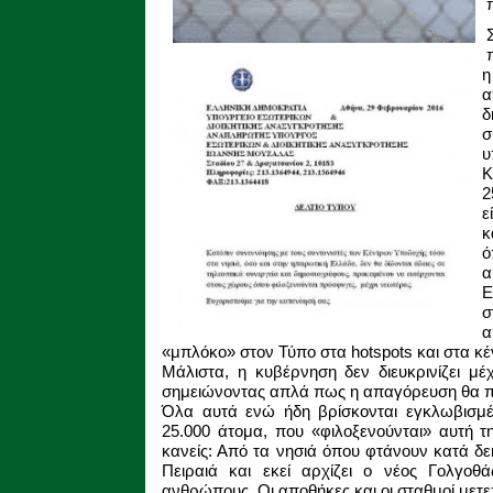
η
δ
σ
υ
Κ
2
ε
κ
ό
α
Ε
σ
α
«μπλόκο» στον Τύπο στα hotspots και στα κ
Μάλιστα, η κυβέρνηση δεν διευκρινίζει μέ
σημειώνοντας απλά πως η απαγόρευση θα πα
Όλα αυτά ενώ ήδη βρίσκονται εγκλωβισμ
25.000 άτομα, που «φιλοξενούνται» αυτή τ
κανείς: Από τα νησιά όπου φτάνουν κατά δε
Πειραιά και εκεί αρχίζει ο νέος Γολγοθ
ανθρώπους. Οι αποθήκες και οι σταθμοί μετεπ