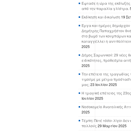
Έφτασε η ώρα της εκδίωξης
από την παραλία γλίστρα.
Εκδίκηση και δικαίωση
19 Σε
Έργα και ημέρες δημάρχου 
Δημήτρης Παπαχρήστου θυσ
στο βωμό των κουμπάρων κα
καταγγέλλει η αντιπολίτευ
2025
Δήμος Σαρωνικού: 29 νέες θ
ειδικότητες, προθεσμία αιτ
2025
Την επέτειο της τραγωδίας 
τιμούμε με μέτρα προστασί
μας;
23 Ιουλίου 2025
Η τραγική επέτειος της 23ης
Ιουλίου 2025
Νοσοκομείο Ανατολικής Αττικ
2025
Τέμπη: Ποτέ τόσοι λίγοι δε
πολλούς
29 Μαρτίου 2025