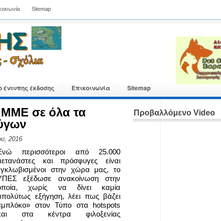
κοινωνία
Sitemap
ο έντυπης έκδοσης
Επικοινωνία
Sitemap
 ΜΜΕ σε όλα τα
Προβαλλόμενο Video
φύγων
υ, 2016
Ενώ περισσότεροι από 25.000
μετανάστες και πρόσφυγες είναι
εγκλωβισμένοι στην χώρα μας, το
ΥΠΕΣ εξέδωσε ανακοίνωση στην
οποία, χωρίς να δίνει καμία
απολύτως εξήγηση, λέει πως βάζει
«μπλόκο» στον Τύπο στα hotspots
και στα κέντρα φιλοξενίας