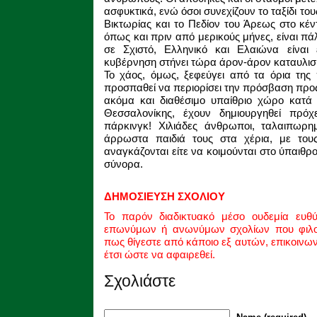
ασφυκτικά, ενώ όσοι συνεχίζουν το ταξίδι το
Βικτωρίας και το Πεδίον του Άρεως στο κέ
όπως και πριν από μερικούς μήνες, είναι πάλ
σε Σχιστό, Ελληνικό και Ελαιώνα είναι
κυβέρνηση στήνει τώρα άρον-άρον καταυλισ
Το χάος, όμως, ξεφεύγει από τα όρια τη
προσπαθεί να περιορίσει την πρόσβαση προς
ακόμα και διαθέσιμο υπαίθριο χώρο κατά
Θεσσαλονίκης, έχουν δημιουργηθεί πρόχε
πάρκινγκ! Χιλιάδες άνθρωποι, ταλαιπωρη
άρρωστα παιδιά τους στα χέρια, με τους
αναγκάζονται είτε να κοιμούνται στο ύπαιθρο,
σύνορα.
ΔΗΜΟΣΙΕΥΣΗ ΣΧΟΛΙΟΥ
Το παρόν διαδικτυακό μέσο ουδεμία ευθ
επωνύμων ή ανωνύμων σχολίων που φιλοξ
πως θίγεστε από κάποιο εξ αυτών, επικοινω
έτσι ώστε να αφαιρεθεί.
Σχολιάστε