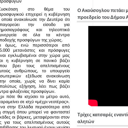
προσφύγων
Συσκότιση στο θέμα του
Ο Ακούσογλου πετάει 
προσφυγικού επιχειρεί η κυβέρνηση
προεδρείο του Δήμου
 οποία ανακοίνωσε την Δευτέρα ότι
απαγορεύει την είσοδο για
ημοσιογράφους και τηλεοπτικά
υνεργεία σε όλα τα κέντρα
ποδοχής προσφύγων της χώρας.
ι όμως, ενώ περισσότεροι από
5.000 μετανάστες και πρόσφυγες
ίναι εγκλωβισμένοι στην χώρα μας
αι η κυβέρνηση σε πανικό βάζει
που βρει τους απελπισμένους
υτούς ανθρώπους, το υπουργείο
σωτερικών εξέδωσε ανακοίνωση
την οποία, χωρίς να δίνει καμία
πολύτως εξήγηση, λέει πως βάζει
έντρα φιλοξενίας προσφύγων.
χρι πότε θα ισχύσει το μέτρο αυτό,
ραμείνει σε ισχύ «μέχρι νεοτέρας».
ένα στην Ελλάδα περισσότερα από
η στιγμή όπου μπορεί να φανταστεί
Τρίχες κατσαρές εναντ
κάδες οι βάρκες, μεταφέρονται στον
αλητών
άς για τους απελπισμένους αυτούς
ιβίβασης του λιμανιού έχουν γεμίσει