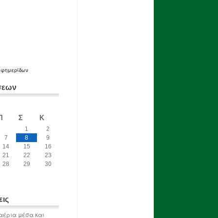
εφημερίδων
σεων
Π
Σ
Κ
1
2
7
8
9
14
15
16
21
22
23
28
29
30
εις
αέρια μέσα και