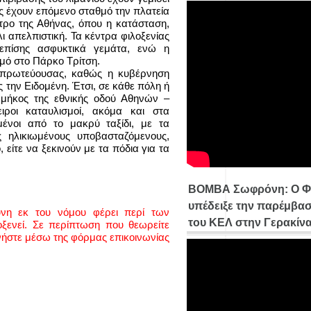
υς έχουν επόμενο σταθμό την πλατεία
ντρο της Αθήνας, όπου η κατάσταση,
ι απελπιστική. Τα κέντρα φιλοξενίας
 επίσης ασφυκτικά γεμάτα, ενώ η
μό στο Πάρκο Τρίτση.
ς πρωτεύουσας, καθώς η κυβέρνηση
 την Ειδομένη. Έτσι, σε κάθε πόλη ή
 μήκος της εθνικής οδού Αθηνών –
ιροι καταυλισμοί, ακόμα και στα
μένοι από το μακρύ ταξίδι, με τα
 ηλικιωμένους υποβασταζόμενους,
 είτε να ξεκινούν με τα πόδια για τα
ΒΟΜΒΑ Σωφρόνη: Ο Φ
υπέδειξε την παρέμβασ
ύνη εκ του νόμου φέρει περί των
του ΚΕΛ στην Γερακίν
ενεί. Σε περίπτωση που θεωρείτε
νήστε μέσω της φόρμας επικοινωνίας