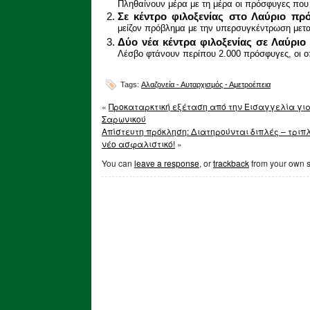
Πληθαίνουν μέρα με τη μέρα οι πρόσφυγες που 
Σε κέντρο φιλοξενίας στο Λαύριο πρ
μείζον πρόβλημα με την υπερσυγκέντρωση μετ
Δύο νέα κέντρα φιλοξενίας σε Λαύριο
Λέσβο φτάνουν περίπου 2.000 πρόσφυγες, οι οπ
Tags:
Αλαζονεία - Αυταρχισμός - Αμετροέπεια
«
Προκαταρκτική εξέταση από την Εισαγγελία γι
Σαρωνικού
Απίστευτη πρόκληση: Διατηρούνται διπλές – τριπ
νέο ασφαλιστικό!
»
You can
leave a response
, or
trackback
from your own s