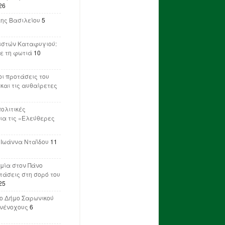
26
λης Βασιλείου
5
ιστών Καταφυγιού:
ε τη φωτιά
10
ι προτάσεις του
 και τις αυθαίρετες
πολιτικές
ια τις «Ελεύθερες
 Ιωάννα Νταΐδου
11
μία στον Πάνο
ετάσεις στη σορό του
25
ο Δήμο Σαρωνικού
υνένοχους
6