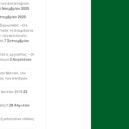
 των καταληψιών
5 Νοεμβρίου 2025
πτεμβρίου 2025
Σαρωνικού: «Ο κ.
ίασε τη διαφάνεια
ι τον κολλητών»
ση
7 Σεπτεμβρίου
έσεις εργασίας – Οι
ήσεων
3 Αυγούστου
του Ματιού, την
ας των οικισμών
 Ιουλίου 2018
23
ής!!!
28 Απριλίου
ν εξαπάτησαν τόσους