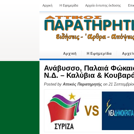
Αρχική
Η Εφημερίδα
Αρχείο έντυπης έκδοσης
Επι
Αρχική
Η Εφημερίδα
Αρχεί
Ανάβυσσο, Παλαιά Φώκαι
Ν.Δ. – Καλύβια & Κουβαρ
Posted by
Αττικός Παρατηρητής
on 21 Σεπτεμβρίο