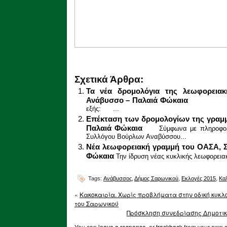
Σχετικά Άρθρα:
Τα νέα δρομολόγια της λεωφορεια
Ανάβυσσο – Παλαιά Φώκαια
Αναλυτι
εξής: ...
Επέκταση των δρομολογίων της γραμμ
Παλαιά Φώκαια
Σύμφωνα με πληροφορ
Συλλόγου Βούρλων Αναβύσσου...
Νέα λεωφορειακή γραμμή του ΟΑΣΑ, 
Φώκαια
Την ίδρυση νέας κυκλικής λεωφορειακ
Tags:
Ανάβυσσος
,
Δήμος Σαρωνικού
,
Εκλογές 2015
,
Κα
«
Κακοκαιρία. Χωρίς προβλήματα στην οδική κυκλ
του Σαρωνικού
Πρόσκληση συνεδρίασης Δημοτικο
You can
leave a response
, or
trackback
from your own s