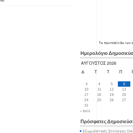
Τα
πρωτοσέλιδα
των 
Ημερολόγιο Δημοσιεύ
ΑΎΓΟΥΣΤΟΣ 2026
Δ
Τ
Τ
Π
3
4
5
6
10
11
12
13
17
18
19
20
24
25
26
27
31
« Ιούλ
Πρόσφατες Δημοσιεύσ
Εξωραϊστικός Σύλλογος Οικ