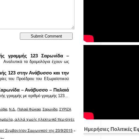
κής γραμμής 123 Σαρωνίδα –
κά τα δρομολόγια έχουν ως
ής 123 στην Ανάβυσσο και την
ίες του Προέδρου του Εξωραϊστικού
Σαρωνίδα – Ανάβυσσο – Παλαιά
ής γραμμής με αριθμό γραμμής 123...
λύβια
,
Ν.Δ.
,
Παλαιά Φώκαια
,
Σαρωνίδα
,
ΣΥΡΙΖΑ
οφορία, αλλά χωρίς ηλεκτρικό περιοχές
Ημερήσιες Πολιτικές Ε
ύ Συμβουλίου Σαρωνικού της 23/9/2015
»
ite.