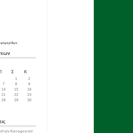
εφημερίδων
σεων
Π
Σ
Κ
1
2
7
8
9
14
15
16
21
22
23
28
29
30
εις
ιστών Καταφυγιού: