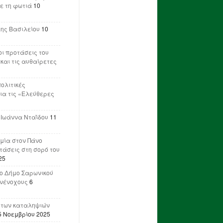
ε τη φωτιά
10
λης Βασιλείου
10
ι προτάσεις του
 και τις αυθαίρετες
πολιτικές
ια τις «Ελεύθερες
 Ιωάννα Νταΐδου
11
μία στον Πάνο
ετάσεις στη σορό του
25
ο Δήμο Σαρωνικού
υνένοχους
6
 των καταληψιών
5 Νοεμβρίου 2025