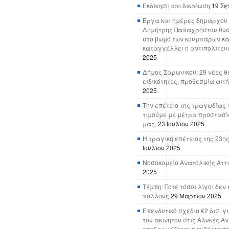
Εκδίκηση και δικαίωση
19 Σε
Έργα και ημέρες δημάρχου 
Δημήτρης Παπαχρήστου θυσ
στο βωμό των κουμπάρων κα
καταγγέλλει η αντιπολίτευ
2025
Δήμος Σαρωνικού: 29 νέες θ
ειδικότητες, προθεσμία αιτ
2025
Την επέτειο της τραγωδίας 
τιμούμε με μέτρα προστασί
μας;
23 Ιουλίου 2025
Η τραγική επέτειος της 23ης
Ιουλίου 2025
Νοσοκομείο Ανατολικής Αττικ
2025
Τέμπη: Ποτέ τόσοι λίγοι δε
πολλούς
29 Μαρτίου 2025
Επενδυτικό σχέδιο €2 δισ. γ
του ακινήτου στις Αλυκές Α
επεξεργάζεται η κυβέρνησ