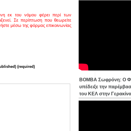
ύνη εκ του νόμου φέρει περί των
ενεί. Σε περίπτωση που θεωρείτε
νήστε μέσω της φόρμας επικοινωνίας
ublished) (required)
ΒΟΜΒΑ Σωφρόνη: Ο Φ
υπέδειξε την παρέμβασ
του ΚΕΛ στην Γερακίν