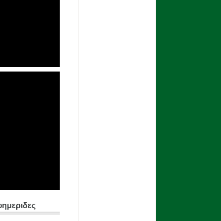
φημεριδες