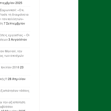
πτεμβρίου 2025
Σαρωνικού: «Ο κ.
ίασε τη διαφάνεια
ι τον κολλητών»
ση
7 Σεπτεμβρίου
έσεις εργασίας – Οι
ήσεων
3 Αυγούστου
του Ματιού, την
ας των οικισμών
 Ιουλίου 2018
23
ής!!!
28 Απριλίου
ν εξαπάτησαν τόσους
ια την αξιοποίηση
ναβύσσου
η
19 Μαρτίου 2025