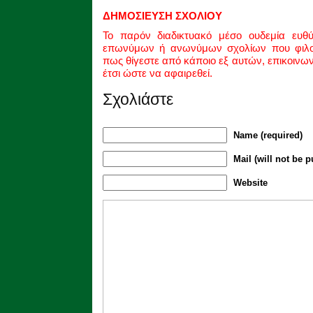
ΔΗΜΟΣΙΕΥΣΗ ΣΧΟΛΙΟΥ
Το παρόν διαδικτυακό μέσο ουδεμία ευθ
επωνύμων ή ανωνύμων σχολίων που φιλοξ
πως θίγεστε από κάποιο εξ αυτών, επικοινω
έτσι ώστε να αφαιρεθεί.
Σχολιάστε
Name (required)
Mail (will not be p
Website