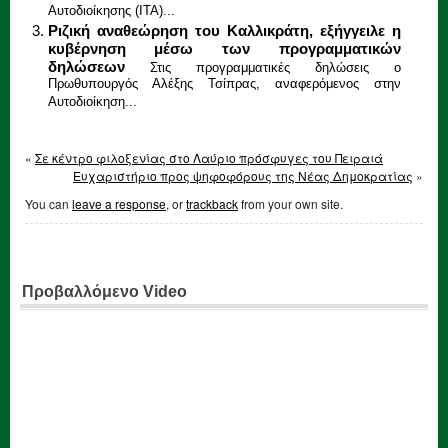
Αυτοδιοίκησης (ΙΤΑ)...
Ριζική αναθεώρηση του Καλλικράτη, εξήγγειλε η
κυβέρνηση μέσω των προγραμματικών
δηλώσεων
Στις προγραμματικές δηλώσεις ο
Πρωθυπουργός Αλέξης Τσίπρας, αναφερόμενος στην
Αυτοδιοίκηση...
«
Σε κέντρο φιλοξενίας στο Λαύριο πρόσφυγες του Πειραιά
Ευχαριστήριο προς ψηφοφόρους της Νέας Δημοκρατίας
»
You can
leave a response
, or
trackback
from your own site.
Προβαλλόμενο Video