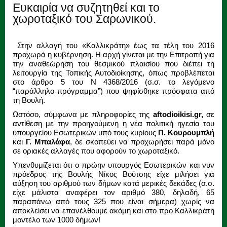
Ευκαιρία να συζητηθεί και το
χωροταξικό του Σαρωνικού.
Στην αλλαγή του «Καλλικράτη» έως τα τέλη του 2016
προχωρά η κυβέρνηση. Η αρχή γίνεται με την Επιτροπή για
την αναθεώρηση του θεσμικού πλαισίου που διέπει τη
λειτουργία της Τοπικής Αυτοδιοίκησης, όπως προβλέπεται
στο άρθρο 5 του Ν 4368/2016 (σ.σ. το λεγόμενο
“παράλληλο πρόγραμμα”) που ψηφίσθηκε πρόσφατα από
τη Βουλή.
Ωστόσο, σύμφωνα με πληροφορίες της
aftodioikisi.gr,
σε
αντίθεση με την προηγούμενη η νέα πολιτική ηγεσία του
υπουργείου Εσωτερικών υπό τους κυρίους
Π. Κουρουμπλή
και
Γ. Μπαλάφα
, δε σκοπεύει να προχωρήσει παρά μόνο
σε οριακές αλλαγές που αφορούν το χωροταξικό.
Υπενθυμίζεται ότι ο πρώην υπουργός Εσωτερικών και νυν
πρόεδρος της Βουλής Νίκος Βούτσης είχε μιλήσει για
αύξηση του αριθμού των δήμων κατά μερικές δεκάδες (σ.σ.
είχε μάλιστα αναφέρει τον αριθμό 380, δηλαδή, 65
παραπάνω από τους 325 που είναι σήμερα) χωρίς να
αποκλείσει να επανέλθουμε ακόμη και στο προ Καλλικράτη
μοντέλο των 1000 δήμων!