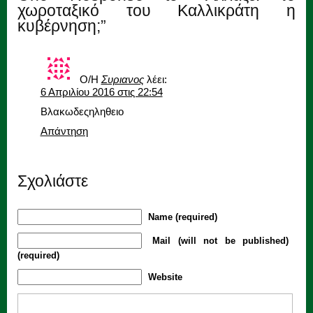
χωροταξικό του Καλλικράτη η
κυβέρνηση;”
Ο/Η
Συριανος
λέει:
6 Απριλίου 2016 στις 22:54
Βλακωδεςηληθειο
Απάντηση
Σχολιάστε
Name (required)
Mail (will not be published)
(required)
Website