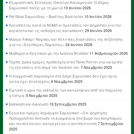
Εξωραϊστικός Σύλλογος Οικιστών Καταφυγιού: Ο Δήμος
Σαρωνικού παίζει με τη φωτιά
10 Ιουλίου 2026
Pet Shop Σαρωνίδας – Βασίλης Βασιλείου
10 Ιουλίου 2026
Καταπέλτης κατά το ΝΟΜΛ οι προτάσεις του Δημοσίου για την
κυριότητα και τις αυθαίρετες κατασκευές
29 Ιουνίου 2026
Μαύρο Λιθάρι: Νομικές και πολιτικές διαστάσεις της συζήτησης
για τις «Ελεύθερες Παραλίες»
24 Ιουνίου 2026
Μαθήματα Αγγλικών με την Ιωάννα Νταΐδου
11 Φεβρουαρίου 2026
Τέμπη: Δέκα ημέρες προθεσμία στον Πάνο Ρούτσι για να ορίσει
τις εξετάσεις στη σορό του παιδιού του.
7 Νοεμβρίου 2025
Η διαχρονική παρανομία στο Δήμο Σαρωνικού δεν έχει όρια,
αλλά έχει συνένοχους
6 Νοεμβρίου 2025
Έφτασε η ώρα της εκδίωξης των καταληψιών από την παραλία
γλίστρα.
5 Νοεμβρίου 2025
Εκδίκηση και δικαίωση
19 Σεπτεμβρίου 2025
Έργα και ημέρες δημάρχου Σαρωνικού: «Ο κ. Δημήτρης
Παπαχρήστου θυσίασε τη διαφάνεια στο βωμό των κουμπάρων
και τον κολλητών» καταγγέλλει η αντιπολίτευση
7 Σεπτεμβρίου
2025