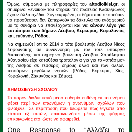
Όμως, σύμφωνα με πληροφορίες τoυ
aftodioikisi.gr
, οι
σημερινοί «ένοικοι» του κτηρίου της πλατείας Κλαυθμώνος
έχουν άλλα σχέδια. Συγκεκριμένα, οι δήμοι που σκοπεύουν
να προσθέσουν δεν ξεπερνούν τα δάκτυλα του ενός χεριού
με τα σενάρια να επανέρχονται
και να κάνουν λόγο για
«σπάσιμο» των δήμων: Λέσβου, Κέρκυρας, Κεφαλονιάς
και, πιθανόν, Ρόδου.
Να σημειωθεί ότι το 2014 ο τότε βουλευτής Λέσβου Νίκος
Σηφουνάκης σε συνεννόηση με τον τότε υπουργό
Δικαιοσύνης και σημερινό βουλευτή Λέσβου Χαράλαμπο
Αθανασίου είχε καταθέσει τροπολογία για για το «σπάσιμο»
της Λέσβου σε τέσσερις δήμους αλλά και των άλλων
τεσσάρων μεγάλων νησιών (Ρόδος, Κέρκυρα, Χίος,
Κεφαλονιά, Ζάκυνθος και Σάμος).
ΔΗΜΟΣΙΕΥΣΗ ΣΧΟΛΙΟΥ
Το παρόν διαδικτυακό μέσο ουδεμία ευθύνη εκ του νόμου
φέρει περί των επωνύμων ή ανωνύμων σχολίων που
φιλοξενεί. Σε περίπτωση που θεωρείτε πως θίγεστε από
κάποιο εξ αυτών, επικοινωνήστε μέσω της φόρμας
επικοινωνίας έτσι ώστε να αφαιρεθεί.
One Response to “Αλλάζει το