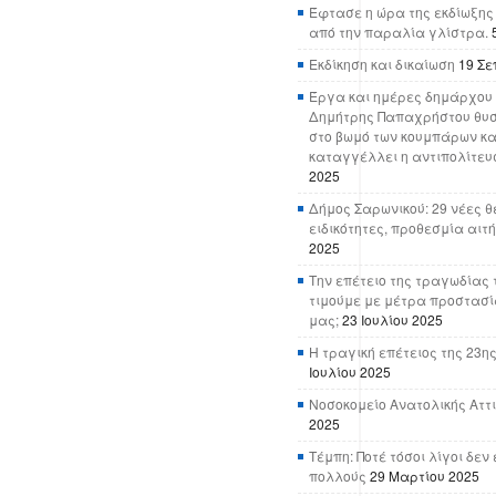
Έφτασε η ώρα της εκδίωξης
από την παραλία γλίστρα.
Εκδίκηση και δικαίωση
19 Σε
Έργα και ημέρες δημάρχου 
Δημήτρης Παπαχρήστου θυσ
στο βωμό των κουμπάρων κα
καταγγέλλει η αντιπολίτευ
2025
Δήμος Σαρωνικού: 29 νέες θ
ειδικότητες, προθεσμία αιτ
2025
Την επέτειο της τραγωδίας 
τιμούμε με μέτρα προστασί
μας;
23 Ιουλίου 2025
Η τραγική επέτειος της 23ης
Ιουλίου 2025
Νοσοκομείο Ανατολικής Αττικ
2025
Τέμπη: Ποτέ τόσοι λίγοι δε
πολλούς
29 Μαρτίου 2025