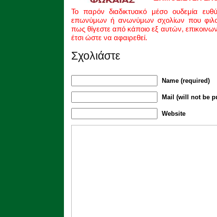
Το παρόν διαδικτυακό μέσο ουδεμία ευθ
επωνύμων ή ανωνύμων σχολίων που φιλοξ
πως θίγεστε από κάποιο εξ αυτών, επικοινω
έτσι ώστε να αφαιρεθεί.
Σχολιάστε
Name (required)
Mail (will not be p
Website