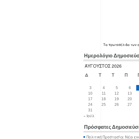
Τα
πρωτοσέλιδα
των 
Ημερολόγιο Δημοσιεύ
ΑΎΓΟΥΣΤΟΣ 2026
Δ
Τ
Τ
Π
3
4
5
6
10
11
12
13
17
18
19
20
24
25
26
27
31
« Ιούλ
Πρόσφατες Δημοσιεύσ
Πολιτική Προστασία: Νέα εν