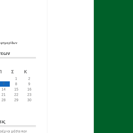
εφημερίδων
σεων
Π
Σ
Κ
1
2
7
8
9
14
15
16
21
22
23
28
29
30
εις
αέρια μέσα και