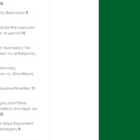
26
λης Βασιλείου
5
ιστών Καταφυγιού:
ε τη φωτιά
10
ι προτάσεις του
 και τις αυθαίρετες
πολιτικές
ια τις «Ελεύθερες
 Ιωάννα Νταΐδου
11
μία στον Πάνο
ετάσεις στη σορό του
25
ο Δήμο Σαρωνικού
υνένοχους
6