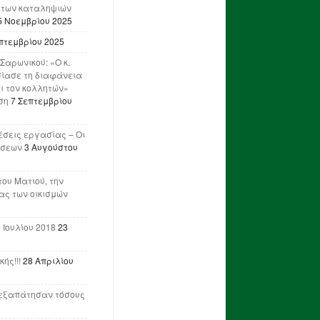
 των καταληψιών
5 Νοεμβρίου 2025
πτεμβρίου 2025
Σαρωνικού: «Ο κ.
ίασε τη διαφάνεια
ι τον κολλητών»
ση
7 Σεπτεμβρίου
έσεις εργασίας – Οι
ήσεων
3 Αυγούστου
του Ματιού, την
ας των οικισμών
 Ιουλίου 2018
23
ής!!!
28 Απριλίου
ν εξαπάτησαν τόσους