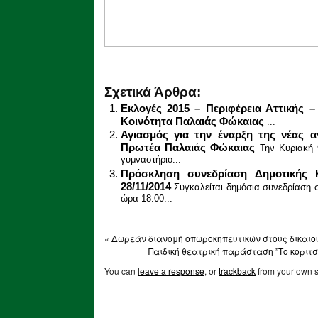
Σχετικά Άρθρα:
Εκλογές 2015 – Περιφέρεια Αττικής 
Κοινότητα Παλαιάς Φώκαιας
...
Αγιασμός για την έναρξη της νέας 
Πρωτέα Παλαιάς Φώκαιας
Την Κυριακή
γυμναστήριο...
Πρόσκληση συνεδρίαση Δημοτικής 
28/11/2014
Συγκαλείται δημόσια συνεδρίαση σ
ώρα 18:00...
«
Δωρεάν διανομή οπωροκηπευτικών στους δικαιού
Παιδική θεατρική παράσταση ”Το κοριτ
You can
leave a response
, or
trackback
from your own s