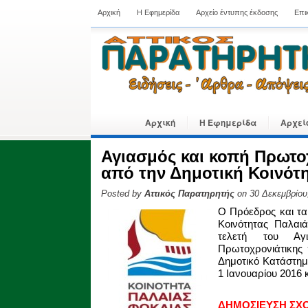
Αρχική
Η Εφημερίδα
Αρχείο έντυπης έκδοσης
Επι
Αρχική
Η Εφημερίδα
Αρχεί
Αγιασμός και κοπή Πρωτο
από την Δημοτική Κοινότ
Posted by
Αττικός Παρατηρητής
on 30 Δεκεμβρίου
O Πρόεδρος και τα
Κοινότητας Παλαι
τελετή του Α
Πρωτοχρονιάτικης 
Δημοτικό Κατάστη
1 Ιανουαρίου 2016 κ
ΔΗΜΟΣΙΕΥΣΗ ΣΧ