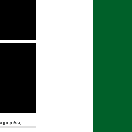
φημεριδες