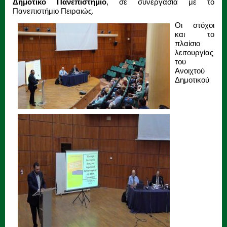
Δημοτικό Πανεπιστήμιο
, σε συνεργασία με το
Πανεπιστήμιο Πειραιώς.
Οι στόχοι
και το
πλαίσιο
λειτουργίας
του
Ανοιχτού
Δημοτικού