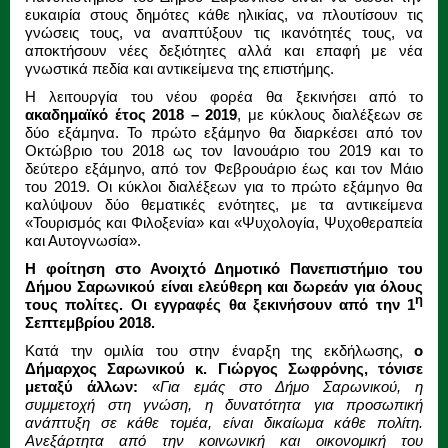
ευκαιρία στους δημότες κάθε ηλικίας, να πλουτίσουν τις
γνώσεις τους, να αναπτύξουν τις ικανότητές τους, να
αποκτήσουν νέες δεξιότητες αλλά και επαφή με νέα
γνωστικά πεδία και αντικείμενα της επιστήμης.
Η λειτουργία του νέου φορέα θα ξεκινήσει από το
ακαδημαϊκό έτος 2018 – 2019
, με κύκλους διαλέξεων σε
δύο εξάμηνα. Το πρώτο εξάμηνο θα διαρκέσει από τον
Οκτώβριο του 2018 ως τον Ιανουάριο του 2019 και το
δεύτερο εξάμηνο, από τον Φεβρουάριο έως και τον Μάιο
του 2019. Οι κύκλοι διαλέξεων για το πρώτο εξάμηνο θα
καλύψουν δύο θεματικές ενότητες, με τα αντικείμενα
«Τουρισμός και Φιλοξενία» και «Ψυχολογία, Ψυχοθεραπεία
και Αυτογνωσία».
Η φοίτηση στο Ανοιχτό Δημοτικό Πανεπιστήμιο του
Δήμου Σαρωνικού είναι ελεύθερη και δωρεάν για όλους
η
τους πολίτες. Οι εγγραφές θα ξεκινήσουν από την 1
Σεπτεμβρίου 2018.
Κατά την ομιλία του στην έναρξη της εκδήλωσης,
ο
Δήμαρχος Σαρωνικού κ. Γιώργος Σωφρόνης, τόνισε
μεταξύ άλλων:
«
Για εμάς στο Δήμο Σαρωνικού, η
συμμετοχή στη γνώση, η δυνατότητα για προσωπική
ανάπτυξη σε κάθε τομέα, είναι δικαίωμα κάθε πολίτη.
Ανεξάρτητα από την κοινωνική και οικονομική του