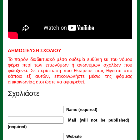
ΔΗΜΟΣΙΕΥΣΗ ΣΧΟΛΙΟΥ
Το παρόν διαδικτυακό μέσο ουδεμία ευθύνη εκ του νόμου
φέρει περί των επωνύμων ή ανωνύμων σχολίων που
φιλοξενεί. Σε περίπτωση που θεωρείτε πως θίγεστε από
κάποιο εξ αυτών, επικοινωνήστε μέσω της φόρμας
επικοινωνίας έτσι ώστε να αφαιρεθεί.
Σχολιάστε
Name (required)
Mail (will not be published)
(required)
Website