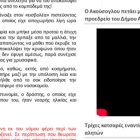
τυπά ανελέητα για να του αποκαλύψει
ες από το κομπόδεμά της!
Ο Ακούσογλου πετάει 
άνοιξε στον «εισβολέα» πιστεύοντας
προεδρείο του Δήμου
ο οποίος είχε αποχωρήσει λίγη ώρα
ιρία και μπήκε μέσα προτού η άτυχη
χεια την άρπαξε από τα μαλλιά, την
 απαιτώντας να μάθει πού έκρυβε τα
αποκαλύψει την κρυψώνα όπου ήταν
 δεν έφυγε αμέσως, παρά συνέχισε
τας για χρυσαφικά.
ό, καθώς, εκτός από κοσμήματα,
 πήρε μαζί με την υπόλοιπη λεία και
νήλθε από το σοκ ειδοποίησε την
τέφερε στο νοσοκομείο.
τυνομία, ο δράστης, ο οποίος είχε
ου του, ήταν νεαρής ηλικίας και
Τρίχες κατσαρές εναντ
ύνη εκ του νόμου φέρει περί των
αλητών
ενεί. Σε περίπτωση που θεωρείτε
νήστε μέσω της φόρμας επικοινωνίας