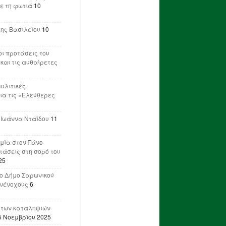
ε τη φωτιά
10
λης Βασιλείου
10
ι προτάσεις του
 και τις αυθαίρετες
πολιτικές
ια τις «Ελεύθερες
 Ιωάννα Νταΐδου
11
μία στον Πάνο
ετάσεις στη σορό του
25
ο Δήμο Σαρωνικού
υνένοχους
6
 των καταληψιών
5 Νοεμβρίου 2025