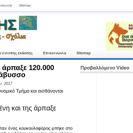
κοινωνία
Sitemap
ο έντυπης έκδοσης
Επικοινωνία
Sitemap
ς άρπαξε 120.000
Προβαλλόμενο Video
νάβυσσο
υ, 2017
ομικό Τμήμα και αισθάνονται
 όταν ένας κουκουλοφόρος μπήκε στο