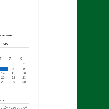
εφημερίδων
σεων
Π
Σ
Κ
1
2
7
8
9
14
15
16
21
22
23
28
29
30
εις
ιστών Καταφυγιού: