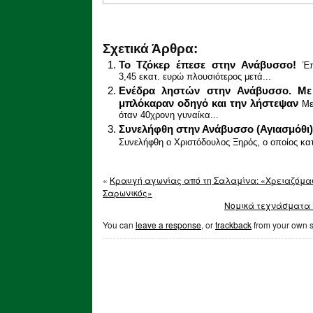
Σχετικά Άρθρα:
Το Τζόκερ έπεσε στην Ανάβυσσο!
Έπ
3,45 εκατ. ευρώ πλουσιότερος μετά...
Ενέδρα ληστών στην Ανάβυσσο. Με
μπλόκαραν οδηγό και την λήστεψαν
Με
όταν 40χρονη γυναίκα...
Συνελήφθη στην Ανάβυσσο (Αγιασμόθι)
Συνελήφθη ο Χριστόδουλος Ξηρός, ο οποίος κατ
«
Κραυγή αγωνίας από τη Σαλαμίνα: «Χρειαζόμαστ
Σαρωνικός»
Νομικά τεχνάσματα 
You can
leave a response
, or
trackback
from your own s