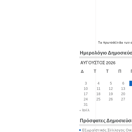
Τα
πρωτοσέλιδα
των 
Ημερολόγιο Δημοσιεύ
ΑΎΓΟΥΣΤΟΣ 2026
Δ
Τ
Τ
Π
3
4
5
6
10
11
12
13
17
18
19
20
24
25
26
27
31
« Ιούλ
Πρόσφατες Δημοσιεύσ
Εξωραϊστικός Σύλλογος Οικ