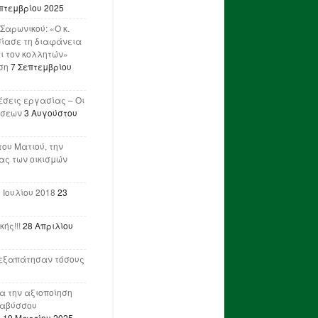
πτεμβρίου 2025
Σαρωνικού: «Ο κ.
ίασε τη διαφάνεια
ι τον κολλητών»
ση
7 Σεπτεμβρίου
έσεις εργασίας – Οι
ήσεων
3 Αυγούστου
του Ματιού, την
ας των οικισμών
 Ιουλίου 2018
23
ής!!!
28 Απριλίου
ν εξαπάτησαν τόσους
ια την αξιοποίηση
ναβύσσου
η
19 Μαρτίου 2025