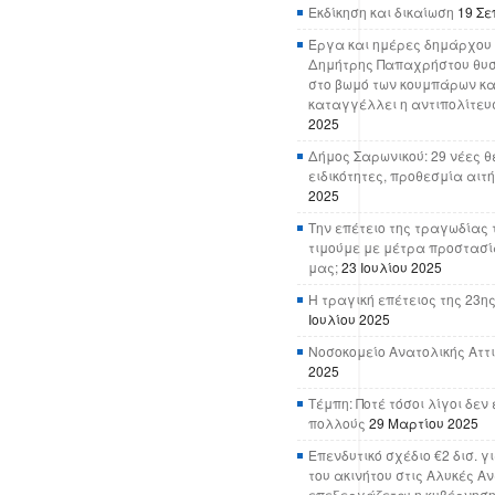
Εκδίκηση και δικαίωση
19 Σε
Έργα και ημέρες δημάρχου 
Δημήτρης Παπαχρήστου θυσ
στο βωμό των κουμπάρων κα
καταγγέλλει η αντιπολίτευ
2025
Δήμος Σαρωνικού: 29 νέες θ
ειδικότητες, προθεσμία αιτ
2025
Την επέτειο της τραγωδίας 
τιμούμε με μέτρα προστασί
μας;
23 Ιουλίου 2025
Η τραγική επέτειος της 23ης
Ιουλίου 2025
Νοσοκομείο Ανατολικής Αττικ
2025
Τέμπη: Ποτέ τόσοι λίγοι δε
πολλούς
29 Μαρτίου 2025
Επενδυτικό σχέδιο €2 δισ. γ
του ακινήτου στις Αλυκές Α
επεξεργάζεται η κυβέρνησ