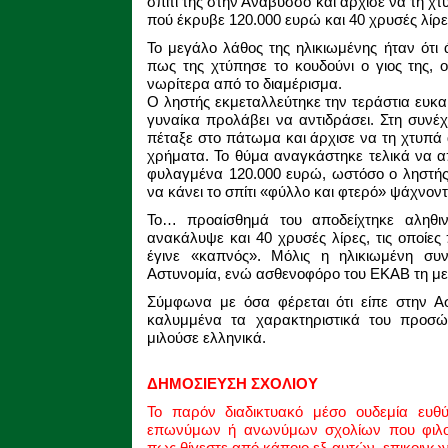
σπίτι της στην Ανάβυσσο και άρχισε να τη χ
πού έκρυβε 120.000 ευρώ και 40 χρυσές λίρ
Το μεγάλο λάθος της ηλικιωμένης ήταν ότι 
πως της χτύπησε το κουδούνι ο γιος της, 
νωρίτερα από το διαμέρισμα.
Ο ληστής εκμεταλλεύτηκε την τεράστια ευκα
γυναίκα προλάβει να αντιδράσει. Στη συνέ
πέταξε στο πάτωμα και άρχισε να τη χτυπά
χρήματα. Το θύμα αναγκάστηκε τελικά να 
φυλαγμένα 120.000 ευρώ, ωστόσο ο ληστής
να κάνει το σπίτι «φύλλο και φτερό» ψάχνον
Το… προαίσθημά του αποδείχτηκε αληθιν
ανακάλυψε και 40 χρυσές λίρες, τις οποίες
έγινε «καπνός». Μόλις η ηλικιωμένη συ
Αστυνομία, ενώ ασθενοφόρο του ΕΚΑΒ τη με
Σύμφωνα με όσα φέρεται ότι είπε στην Ασ
καλυμμένα τα χαρακτηριστικά του προσώπ
μιλούσε ελληνικά.
ΔΗΜΟΣΙΕΥΣΗ ΣΧΟΛΙΟΥ
Το παρόν διαδικτυακό μέσο ουδεμία ευθ
επωνύμων ή ανωνύμων σχολίων που φιλοξ
πως θίγεστε από κάποιο εξ αυτών, επικοινω