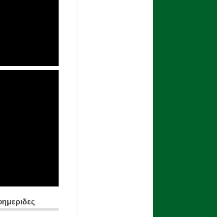
φημεριδες