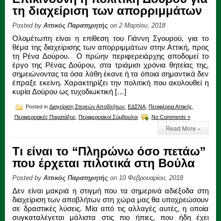
τη διαχείριση των απορριμμάτων
Posted by
Αττικός Παρατηρητής
on 2 Μαρτίου, 2018
Ολομέτωπη είναι η επίθεση του Γιάννη Σγουρού, για το
θέμα της διαχείρισης των απορριμμάτων στην Αττική, προς
τη Ρένα Δούρου. Ο πρώην περιφερειάρχης αποδομεί το
έργο της Ρένας Δούρου, στα τριάμισι χρόνια θητείας της,
σημειώνοντας τα όσα λάθη έκανε ή τα όποια σημαντικά δεν
έπραξε εκείνη. Χαρακτηρίζει την πολιτική που ακολουθεί η
κυρία Δούρου ως τυχοδιωκτική […]
Posted in
Διαχείριση Στερεών Αποβλήτων
,
ΕΔΣΝΑ
,
Περιφέρεια Αττικής
,
Περιφερειακές Παρατάξεις
,
Περιφερειακοί Σύμβουλοι
No Comments »
Read More »
Τι είναι το “Πληρώνω όσο πετάω”
που έρχεται πιλοτικά στη Βούλα
Posted by
Αττικός Παρατηρητής
on 10 Φεβρουαρίου, 2018
Δεν είναι μακριά η στιγμή που τα σημερινά αδιέξοδα στη
διαχείριση των αποβλήτων στη χώρα μας θα υποχρεώσουν
σε δραστικές λύσεις. Μία από τις αλλαγές αυτές, η οποία
συγκαταλέγεται μάλιστα στις πιο ήπιες, που ήδη έχει