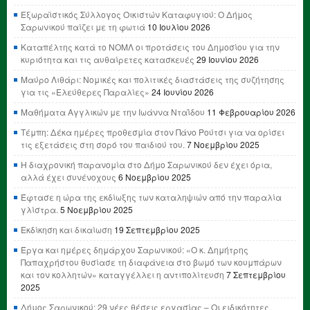
Εξωραϊστικός Σύλλογος Οικιστών Καταφυγιού: Ο Δήμος
Σαρωνικού παίζει με τη φωτιά
10 Ιουλίου 2026
Καταπέλτης κατά το ΝΟΜΛ οι προτάσεις του Δημοσίου για την
κυριότητα και τις αυθαίρετες κατασκευές
29 Ιουνίου 2026
Μαύρο Λιθάρι: Νομικές και πολιτικές διαστάσεις της συζήτησης
για τις «Ελεύθερες Παραλίες»
24 Ιουνίου 2026
Μαθήματα Αγγλικών με την Ιωάννα Νταΐδου
11 Φεβρουαρίου 2026
Τέμπη: Δέκα ημέρες προθεσμία στον Πάνο Ρούτσι για να ορίσει
τις εξετάσεις στη σορό του παιδιού του.
7 Νοεμβρίου 2025
Η διαχρονική παρανομία στο Δήμο Σαρωνικού δεν έχει όρια,
αλλά έχει συνένοχους
6 Νοεμβρίου 2025
Έφτασε η ώρα της εκδίωξης των καταληψιών από την παραλία
γλίστρα.
5 Νοεμβρίου 2025
Εκδίκηση και δικαίωση
19 Σεπτεμβρίου 2025
Έργα και ημέρες δημάρχου Σαρωνικού: «Ο κ. Δημήτρης
Παπαχρήστου θυσίασε τη διαφάνεια στο βωμό των κουμπάρων
και τον κολλητών» καταγγέλλει η αντιπολίτευση
7 Σεπτεμβρίου
2025
Δήμος Σαρωνικού: 29 νέες θέσεις εργασίας – Οι ειδικότητες,