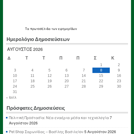
Τα
πρωτοσέλιδα
των εφημερίδων
Ημερολόγιο Δημοσιεύσεων
ΑΎΓΟΥΣΤΟΣ 2026
Δ
Τ
Τ
Π
Π
Σ
Κ
1
2
3
4
5
6
7
8
9
10
11
12
13
14
15
16
17
18
19
20
21
22
23
24
25
26
27
28
29
30
31
« Ιούλ
Πρόσφατες Δημοσιεύσεις
Πολιτική Προστασία: Νέα εναέρια μέσα και τεχνολογία
7
Αυγούστου 2026
Pet Shop Σαρωνίδας – Βασίλης Βασιλείου
5 Αυγούστου 2026