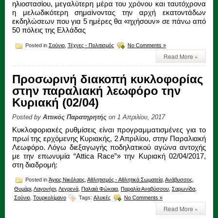
ηλιοστασίου, μεγαλύτερη μέρα του χρόνου και ταυτόχρονα
η μελωδικότερη σημαίνοντας την αρχή εκατοντάδων
εκδηλώσεων που για 5 ημέρες θα «ηχήσουν» σε πάνω από
50 πόλεις της Ελλάδας
Posted in
Σούνιο
,
Τέχνες - Πολιτισμός
No Comments »
Read More »
Προσωρινή διακοπή κυκλοφορίας
στην παραλιακή λεωφόρο την
Κυριακή (02/04)
Posted by
Αττικός Παρατηρητής
on 1 Απριλίου, 2017
Κυκλοφοριακές ρυθμίσεις είναι προγραμματισμένες για το
πρωί της ερχόμενης Κυριακής, 2 Απριλίου, στην Παραλιακή
Λεωφόρο. Λόγω διεξαγωγής ποδηλατικού αγώνα αντοχής
με την επωνυμία “Attica Race”» την Κυριακή 02/04/2017,
στη διαδρομή:
Posted in
Άγιος Νικόλαος
,
Αθλητισμός - Αθλητικά Σωματεία
,
Ανάβυσσος
,
Θυμάρι
,
Λαγονήσι
,
Λεγρενά
,
Παλαιά Φώκαια
,
Παραλία Αναβύσσου
,
Σαρωνίδα
,
Σούνιο
,
Τουρκολίμανο
Tags:
Αλυκές
No Comments »
Read More »