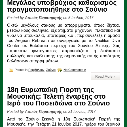
Μεγάλος υποβρύχιος καθαρισμός
πραγματοποιήθηκε στο Σούνιο
Posted by
Αττικός Παρατηρητής
on 5 Ιουλίου, 2017
Οκτώ μεγάλους σάκους με απορρίμματα, όπως δίχτυα,
μεταλλικούς σωλήνες, εξαρτήματα μηχανών, πλαστικά και
γυάλινα μπουκάλια, μπαταρίες κ.α., περισυνέλεξε η ομάδα
του Aegean Rebreath σε συνεργασία με το Nautilus Dive
Center σε θαλάσσια περιοχή του Σουνίου Αττικής. Στις
παρακάτω φωτογραφίες παρουσιάζεται η διαδικασία
συλλογής και ανέλκυσης της σημαντικής αυτής ποσότητας
θαλάσσιων απορριμμάτων.
Posted in
Περιβάλλον
,
Σούνιο
No Comments »
Read More »
18η Ευρωπαϊκή Γιορτή της
Μουσικής: Τελετή έναρξης στο
Ιερό του Ποσειδώνα στο Σούνιο
Posted by
Αττικός Παρατηρητής
on 21 Ιουνίου, 2017
Από το Σούνιο ξεκινά η 18η Ευρωπαϊκή Γιορτή της
Μουσικής, την Τετάρτη 21 Ιουνίου 2017, ημέρα του θερινού