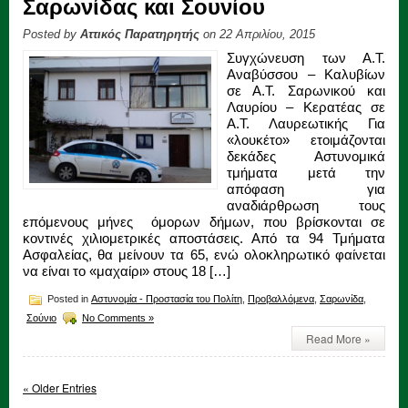
Σαρωνίδας και Σουνίου
Posted by
Αττικός Παρατηρητής
on 22 Απριλίου, 2015
Συγχώνευση των Α.Τ.
Αναβύσσου – Καλυβίων
σε Α.Τ. Σαρωνικού και
Λαυρίου – Κερατέας σε
Α.Τ. Λαυρεωτικής Για
«λουκέτο» ετοιμάζονται
δεκάδες Αστυνομικά
τμήματα μετά την
απόφαση για
αναδιάρθρωση τους
επόμενους μήνες όμορων δήμων, που βρίσκονται σε
κοντινές χιλιομετρικές αποστάσεις. Από τα 94 Τμήματα
Ασφαλείας, θα μείνουν τα 65, ενώ ολοκληρωτικό φαίνεται
να είναι το «μαχαίρι» στους 18 […]
Posted in
Αστυνομία - Προστασία του Πολίτη
,
Προβαλλόμενα
,
Σαρωνίδα
,
Σούνιο
No Comments »
Read More »
« Older Entries