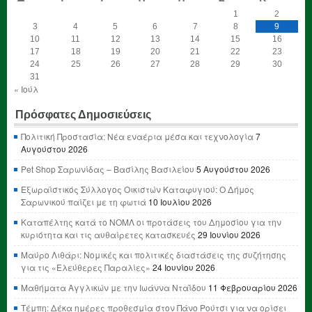
1
2
3
4
5
6
7
8
9
10
11
12
13
14
15
16
17
18
19
20
21
22
23
24
25
26
27
28
29
30
31
« Ιούλ
Πρόσφατες Δημοσιεύσεις
Πολιτική Προστασία: Νέα εναέρια μέσα και τεχνολογία
7
Αυγούστου 2026
Pet Shop Σαρωνίδας – Βασίλης Βασιλείου
5 Αυγούστου 2026
Εξωραϊστικός Σύλλογος Οικιστών Καταφυγιού: Ο Δήμος
Σαρωνικού παίζει με τη φωτιά
10 Ιουλίου 2026
Καταπέλτης κατά το ΝΟΜΛ οι προτάσεις του Δημοσίου για την
κυριότητα και τις αυθαίρετες κατασκευές
29 Ιουνίου 2026
Μαύρο Λιθάρι: Νομικές και πολιτικές διαστάσεις της συζήτησης
για τις «Ελεύθερες Παραλίες»
24 Ιουνίου 2026
Μαθήματα Αγγλικών με την Ιωάννα Νταΐδου
11 Φεβρουαρίου 2026
Τέμπη: Δέκα ημέρες προθεσμία στον Πάνο Ρούτσι για να ορίσει