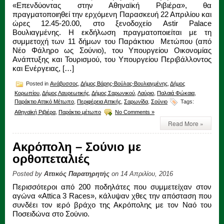
«Επενδύοντας στην Αθηναϊκή Ριβιέρα», θα
πραγματοποιηθεί την ερχόμενη Παρασκευή 22 Απριλίου και
ώρες 12.45-20.00, στο ξενοδοχείο Astir Palace
Βουλιαγμένης. Η εκδήλωση πραγματοποιείται με τη
συμμετοχή των 11 δήμων του Παράκτιου Μετώπου (από
Νέο Φάληρο ως Σούνιο), του Υπουργείου Οικονομίας
Ανάπτυξης και Τουρισμού, του Υπουργείου Περιβάλλοντος
και Ενέργειας, […]
Posted in
Ανάβυσσος
,
Δήμος Βάρης-Βούλας-Βουλιαγμένης
,
Δήμος
Κορωπίου
,
Δήμος Λαυρεωτικής
,
Δήμος Σαρωνικού
,
Λαύριο
,
Παλαιά Φώκαια
,
Παράκτιο Αττικό Μέτωπο
,
Περιφέρεια Αττικής
,
Σαρωνίδα
,
Σούνιο
Tags:
Αθηναϊκή Ριβιέρα
,
Παράκτιο μέτωπο
No Comments »
Read More »
Ακρόπολη – Σούνιο με
ορθοπεταλιές
Posted by
Αττικός Παρατηρητής
on 14 Απριλίου, 2016
Περισσότεροι από 200 ποδηλάτες που συμμετείχαν στον
αγώνα «Attica 3 Races», κάλυψαν χθες την απόσταση που
συνδέει τον ιερό βράχο της Ακρόπολης με τον Ναό του
Ποσειδώνα στο Σούνιο.