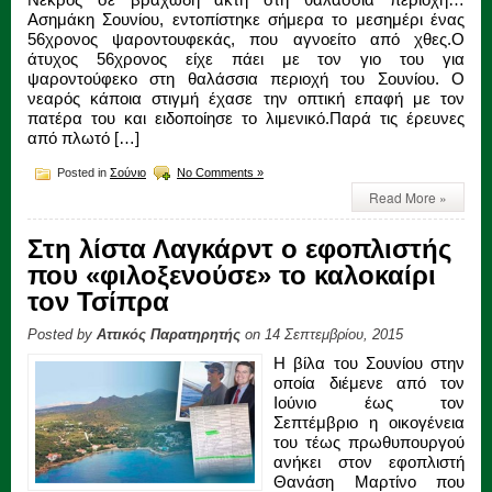
Ασημάκη Σουνίου, εντοπίστηκε σήμερα το μεσημέρι ένας
56χρονος ψαροντουφεκάς, που αγνοείτο από χθες.Ο
άτυχος 56χρονος είχε πάει με τον γιο του για
ψαροντούφεκο στη θαλάσσια περιοχή του Σουνίου. Ο
νεαρός κάποια στιγμή έχασε την οπτική επαφή με τον
πατέρα του και ειδοποίησε το λιμενικό.Παρά τις έρευνες
από πλωτό […]
Posted in
Σούνιο
No Comments »
Read More »
Στη λίστα Λαγκάρντ ο εφοπλιστής
που «φιλοξενούσε» το καλοκαίρι
τον Τσίπρα
Posted by
Αττικός Παρατηρητής
on 14 Σεπτεμβρίου, 2015
Η βίλα του Σουνίου στην
οποία διέμενε από τον
Ιούνιο έως τον
Σεπτέμβριο η οικογένεια
του τέως πρωθυπουργού
ανήκει στον εφοπλιστή
Θανάση Μαρτίνο που