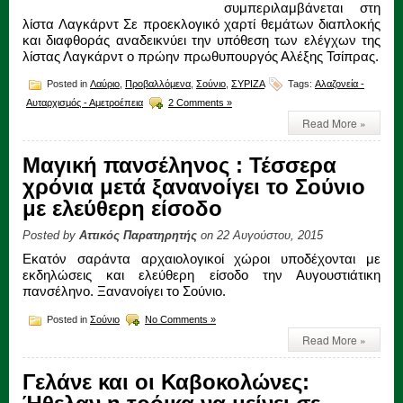
συμπεριλαμβάνεται στη
λίστα Λαγκάρντ Σε προεκλογικό χαρτί θεμάτων διαπλοκής
και διαφθοράς αναδεικνύει την υπόθεση των ελέγχων της
λίστας Λαγκάρντ ο πρώην πρωθυπουργός Αλέξης Τσίπρας.
Posted in
Λαύριο
,
Προβαλλόμενα
,
Σούνιο
,
ΣΥΡΙΖΑ
Tags:
Αλαζονεία -
Αυταρχισμός - Αμετροέπεια
2 Comments »
Read More »
Μαγική πανσέληνος : Τέσσερα
χρόνια μετά ξανανοίγει το Σούνιο
με ελεύθερη είσοδο
Posted by
Αττικός Παρατηρητής
on 22 Αυγούστου, 2015
Εκατόν σαράντα αρχαιολογικοί χώροι υποδέχονται με
εκδηλώσεις και ελεύθερη είσοδο την Αυγουστιάτικη
πανσέληνο. Ξανανοίγει το Σούνιο.
Posted in
Σούνιο
No Comments »
Read More »
Γελάνε και οι Καβοκολώνες: