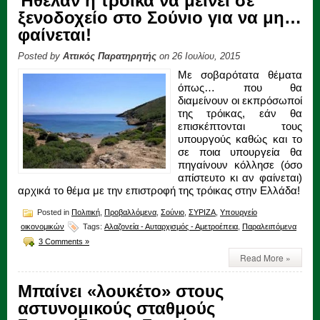
Ήθελαν η τρόικα να μείνει σε
ξενοδοχείο στο Σούνιο για να μη…
φαίνεται!
Posted by
Αττικός Παρατηρητής
on 26 Ιουλίου, 2015
Με σοβαρότατα θέματα
όπως… που θα
διαμείνουν οι εκπρόσωποί
της τρόικας, εάν θα
επισκέπτονται τους
υπουργούς καθώς και το
σε ποια υπουργεία θα
πηγαίνουν κόλλησε (όσο
απίστευτο κι αν φαίνεται)
αρχικά το θέμα με την επιστροφή της τρόικας στην Ελλάδα!
Posted in
Πολιτική
,
Προβαλλόμενα
,
Σούνιο
,
ΣΥΡΙΖΑ
,
Υπουργείο
οικονομικών
Tags:
Αλαζονεία - Αυταρχισμός - Αμετροέπεια
,
Παραλειπόμενα
3 Comments »
Read More »
Μπαίνει «λουκέτο» στους
αστυνομικούς σταθμούς