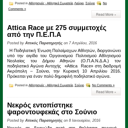
Posted in
Αθλητισμός - Αθλητικά Σωματεία
,
Λαύριο
,
Σούνιο
No
Comments »
Read More »
Attica Race με 275 συμμετοχές
από την Π.Ε.Π.Α
Posted by
Αττικός Παρατηρητής
on 7 Απριλίου, 2016
Η Ποδηλατική Ένωση Παλαίμαχων Αθλητών, διοργανώνει
υπό την αιγίδα του Οργανισμού Πολιτισμού Αθλητισμού
Νεολαίας του Δήμου Αθηνών (Ο.Π.Α.Ν.Δ.Α.) τον
ποδηλατικό Αγώνα Αντοχής «Attica Race» στη διαδρομή
Ακρόπολη – Σούνιο, την Κυριακή 10 Απριλίου 2016.
Πρόκειται για έναν πολύ δημοφιλή ποδηλατικό αγώνα.
Posted in
Αθλητισμός - Αθλητικά Σωματεία
,
Σούνιο
No Comments »
Read More »
Νεκρός εντοπίστηκε
ψαροντουφεκάς στο Σούνιο
Posted by
Αττικός Παρατηρητής
on 8 Ιανουαρίου, 2016
Νεκρός σε βραχώδη ακτή στη θαλάσσια περιοχή…