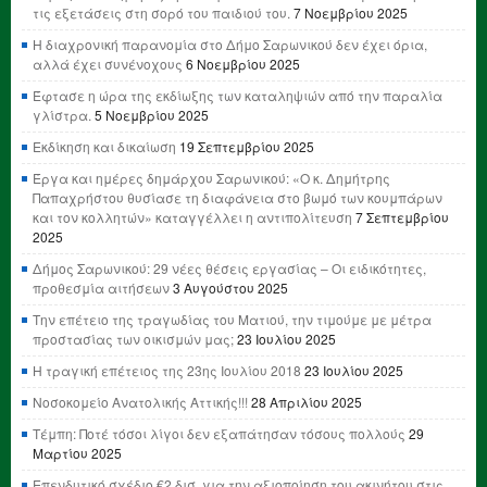
τις εξετάσεις στη σορό του παιδιού του.
7 Νοεμβρίου 2025
Η διαχρονική παρανομία στο Δήμο Σαρωνικού δεν έχει όρια,
αλλά έχει συνένοχους
6 Νοεμβρίου 2025
Έφτασε η ώρα της εκδίωξης των καταληψιών από την παραλία
γλίστρα.
5 Νοεμβρίου 2025
Εκδίκηση και δικαίωση
19 Σεπτεμβρίου 2025
Έργα και ημέρες δημάρχου Σαρωνικού: «Ο κ. Δημήτρης
Παπαχρήστου θυσίασε τη διαφάνεια στο βωμό των κουμπάρων
και τον κολλητών» καταγγέλλει η αντιπολίτευση
7 Σεπτεμβρίου
2025
Δήμος Σαρωνικού: 29 νέες θέσεις εργασίας – Οι ειδικότητες,
προθεσμία αιτήσεων
3 Αυγούστου 2025
Την επέτειο της τραγωδίας του Ματιού, την τιμούμε με μέτρα
προστασίας των οικισμών μας;
23 Ιουλίου 2025
Η τραγική επέτειος της 23ης Ιουλίου 2018
23 Ιουλίου 2025
Νοσοκομείο Ανατολικής Αττικής!!!
28 Απριλίου 2025
Τέμπη: Ποτέ τόσοι λίγοι δεν εξαπάτησαν τόσους πολλούς
29
Μαρτίου 2025
Επενδυτικό σχέδιο €2 δισ. για την αξιοποίηση του ακινήτου στις