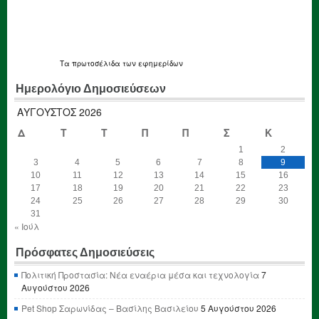
Τα
πρωτοσέλιδα
των εφημερίδων
Ημερολόγιο Δημοσιεύσεων
ΑΎΓΟΥΣΤΟΣ 2026
Δ
Τ
Τ
Π
Π
Σ
Κ
1
2
3
4
5
6
7
8
9
10
11
12
13
14
15
16
17
18
19
20
21
22
23
24
25
26
27
28
29
30
31
« Ιούλ
Πρόσφατες Δημοσιεύσεις
Πολιτική Προστασία: Νέα εναέρια μέσα και τεχνολογία
7
Αυγούστου 2026
Pet Shop Σαρωνίδας – Βασίλης Βασιλείου
5 Αυγούστου 2026