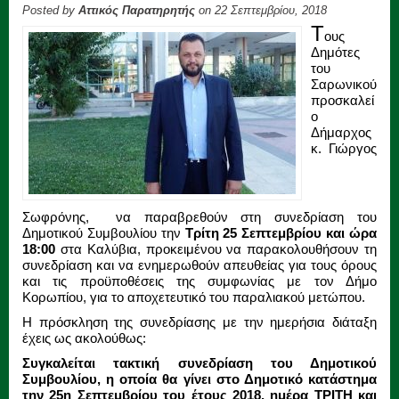
Posted by
Αττικός Παρατηρητής
on 22 Σεπτεμβρίου, 2018
Τ
ους
Δημότες
του
Σαρωνικού
προσκαλεί
ο
Δήμαρχος
κ. Γιώργος
Σωφρόνης, να παραβρεθούν στη συνεδρίαση του
Δημοτικού Συμβουλίου την
Τρίτη 25 Σεπτεμβρίου και ώρα
18:00
στα Καλύβια, προκειμένου να παρακολουθήσουν τη
συνεδρίαση και να ενημερωθούν απευθείας για τους όρους
και τις προϋποθέσεις της συμφωνίας με τον Δήμο
Κορωπίου, για το αποχετευτικό του παραλιακού μετώπου.
Η πρόσκληση της συνεδρίασης με την ημερήσια διάταξη
έχεις ως ακολούθως:
Συγκαλείται τακτική συνεδρίαση του Δημοτικού
Συμβουλίου, η οποία θα γίνει στο Δημοτικό κατάστημα
την 25η Σεπτεμβρίου του έτους 2018, ημέρα ΤΡΙΤΗ και