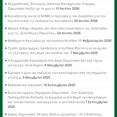
Εξωραϊστικός Σύλλογος Οικιστών Καταφυγιού: Ο Δήμος
Σαρωνικού παίζει με τη φωτιά
10 Ιουλίου 2026
Καταπέλτης κατά το ΝΟΜΛ οι προτάσεις του Δημοσίου για την
κυριότητα και τις αυθαίρετες κατασκευές
29 Ιουνίου 2026
Μαύρο Λιθάρι: Νομικές και πολιτικές διαστάσεις της συζήτησης
για τις «Ελεύθερες Παραλίες»
24 Ιουνίου 2026
Μαθήματα Αγγλικών με την Ιωάννα Νταΐδου
11 Φεβρουαρίου 2026
Τέμπη: Δέκα ημέρες προθεσμία στον Πάνο Ρούτσι για να ορίσει
τις εξετάσεις στη σορό του παιδιού του.
7 Νοεμβρίου 2025
Η διαχρονική παρανομία στο Δήμο Σαρωνικού δεν έχει όρια,
αλλά έχει συνένοχους
6 Νοεμβρίου 2025
Έφτασε η ώρα της εκδίωξης των καταληψιών από την παραλία
γλίστρα.
5 Νοεμβρίου 2025
Εκδίκηση και δικαίωση
19 Σεπτεμβρίου 2025
Έργα και ημέρες δημάρχου Σαρωνικού: «Ο κ. Δημήτρης
Παπαχρήστου θυσίασε τη διαφάνεια στο βωμό των κουμπάρων
και τον κολλητών» καταγγέλλει η αντιπολίτευση
7 Σεπτεμβρίου
2025
Δήμος Σαρωνικού: 29 νέες θέσεις εργασίας – Οι ειδικότητες,