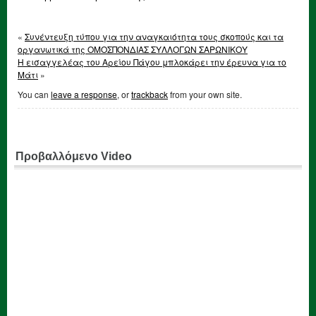
«
Συνέντευξη τύπου για την αναγκαιότητα τους σκοπούς και τα
οργανωτικά της ΟΜΟΣΠΟΝΔΙΑΣ ΣΥΛΛΟΓΩΝ ΣΑΡΩΝΙΚΟΥ
Η εισαγγελέας του Αρείου Πάγου μπλοκάρει την έρευνα για το
Μάτι
»
You can
leave a response
, or
trackback
from your own site.
Προβαλλόμενο Video