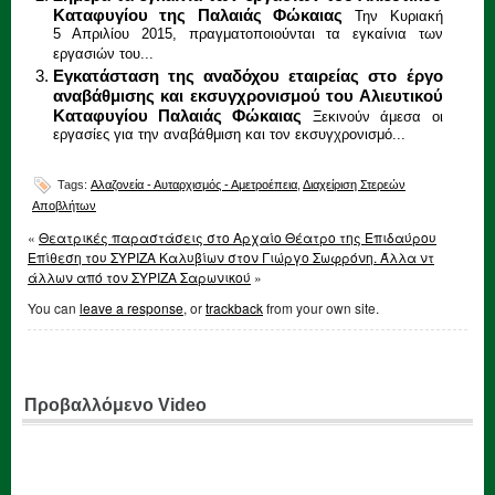
Καταφυγίου της Παλαιάς Φώκαιας
Την Κυριακή
5 Απριλίου 2015, πραγματοποιούνται τα εγκαίνια των
εργασιών του...
Εγκατάσταση της αναδόχου εταιρείας στο έργο
αναβάθμισης και εκσυγχρονισμού του Αλιευτικού
Καταφυγίου Παλαιάς Φώκαιας
Ξεκινούν άμεσα οι
εργασίες για την αναβάθμιση και τον εκσυγχρονισμό...
Tags:
Αλαζονεία - Αυταρχισμός - Αμετροέπεια
,
Διαχείριση Στερεών
Αποβλήτων
«
Θεατρικές παραστάσεις στο Αρχαίο Θέατρο της Επιδαύρου
Επίθεση του ΣΥΡΙΖΑ Καλυβίων στον Γιώργο Σωφρόνη. Άλλα ντ
άλλων από τον ΣΥΡΙΖΑ Σαρωνικού
»
You can
leave a response
, or
trackback
from your own site.
Προβαλλόμενο Video