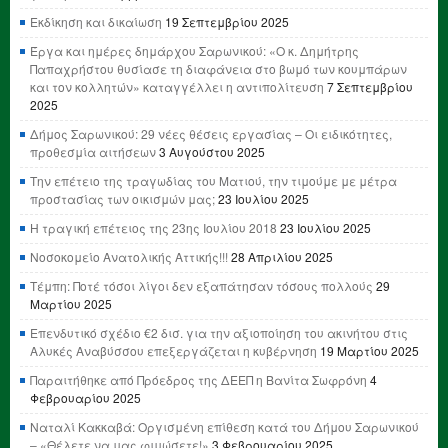
Εκδίκηση και δικαίωση
19 Σεπτεμβρίου 2025
Έργα και ημέρες δημάρχου Σαρωνικού: «Ο κ. Δημήτρης
Παπαχρήστου θυσίασε τη διαφάνεια στο βωμό των κουμπάρων
και τον κολλητών» καταγγέλλει η αντιπολίτευση
7 Σεπτεμβρίου
2025
Δήμος Σαρωνικού: 29 νέες θέσεις εργασίας – Οι ειδικότητες,
προθεσμία αιτήσεων
3 Αυγούστου 2025
Την επέτειο της τραγωδίας του Ματιού, την τιμούμε με μέτρα
προστασίας των οικισμών μας;
23 Ιουλίου 2025
Η τραγική επέτειος της 23ης Ιουλίου 2018
23 Ιουλίου 2025
Νοσοκομείο Ανατολικής Αττικής!!!
28 Απριλίου 2025
Τέμπη: Ποτέ τόσοι λίγοι δεν εξαπάτησαν τόσους πολλούς
29
Μαρτίου 2025
Επενδυτικό σχέδιο €2 δισ. για την αξιοποίηση του ακινήτου στις
Αλυκές Αναβύσσου επεξεργάζεται η κυβέρνηση
19 Μαρτίου 2025
Παραιτήθηκε από Πρόεδρος της ΔΕΕΠ η Βανίτα Σωφρόνη
4
Φεβρουαρίου 2025
Ναταλί Κακκαβά: Οργισμένη επίθεση κατά του Δήμου Σαρωνικού
– «Θέλετε να μας φιμώσετε!»
3 Φεβρουαρίου 2025