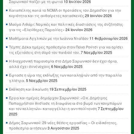
Σαρωνικού παίζει με τη φωτιά
10 Ιουλίου 2026
Καταπέλτης κατά το ΝΟΜΛ οι προτάσεις του Δημοσίου για την
κυριότητα και τις αυθαίρετες κατασκευές
29 Ιουνίου 2026
Μαύρο Λιθάρι: Νομικές και πολιτικές διαστάσεις της συζήτησης
για τις «Ελεύθερες Παραλίες»
24 Ιουνίου 2026
Μαθήματα Αγγλικών με την Ιωάννα Νταΐδου
11 Φεβρουαρίου 2026
Τέμπη: Δέκα ημέρες προθεσμία στον Πάνο Ρούτσι για να ορίσει
τις εξετάσεις στη σορό του παιδιού του.
7 Νοεμβρίου 2025
Η διαχρονική παρανομία στο Δήμο Σαρωνικού δεν έχει όρια,
αλλά έχει συνένοχους
6 Νοεμβρίου 2025
Έφτασε η ώρα της εκδίωξης των καταληψιών από την παραλία
γλίστρα.
5 Νοεμβρίου 2025
Εκδίκηση και δικαίωση
19 Σεπτεμβρίου 2025
Έργα και ημέρες δημάρχου Σαρωνικού: «Ο κ. Δημήτρης
Παπαχρήστου θυσίασε τη διαφάνεια στο βωμό των κουμπάρων
και τον κολλητών» καταγγέλλει η αντιπολίτευση
7 Σεπτεμβρίου
2025
Δήμος Σαρωνικού: 29 νέες θέσεις εργασίας – Οι ειδικότητες,
προθεσμία αιτήσεων
3 Αυγούστου 2025