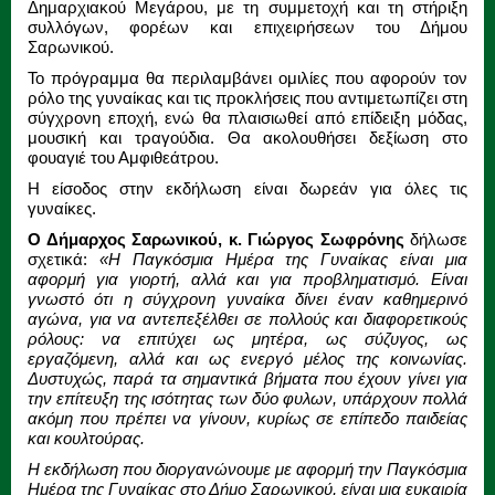
Δημαρχιακού Μεγάρου, με τη συμμετοχή και τη στήριξη
συλλόγων, φορέων και επιχειρήσεων του Δήμου
Σαρωνικού.
Το πρόγραμμα θα περιλαμβάνει ομιλίες που αφορούν τον
ρόλο της γυναίκας και τις προκλήσεις που αντιμετωπίζει στη
σύγχρονη εποχή, ενώ θα πλαισιωθεί από επίδειξη μόδας,
μουσική και τραγούδια. Θα ακολουθήσει δεξίωση στο
φουαγιέ του Αμφιθεάτρου.
Η είσοδος στην εκδήλωση είναι δωρεάν για όλες τις
γυναίκες.
Ο Δήμαρχος Σαρωνικού, κ. Γιώργος Σωφρόνης
δήλωσε
σχετικά:
«Η Παγκόσμια Ημέρα της Γυναίκας είναι μια
αφορμή για γιορτή, αλλά και για προβληματισμό. Είναι
γνωστό ότι η σύγχρονη γυναίκα δίνει έναν καθημερινό
αγώνα, για να αντεπεξέλθει σε πολλούς και διαφορετικούς
ρόλους: να επιτύχει ως μητέρα, ως σύζυγος, ως
εργαζόμενη, αλλά και ως ενεργό μέλος της κοινωνίας.
Δυστυχώς, παρά τα σημαντικά βήματα που έχουν γίνει για
την επίτευξη της ισότητας των δύο φυλων, υπάρχουν πολλά
ακόμη που πρέπει να γίνουν, κυρίως σε επίπεδο παιδείας
και κουλτούρας.
Η εκδήλωση που διοργανώνουμε με αφορμή την Παγκόσμια
Ημέρα της Γυναίκας στο Δήμο Σαρωνικού, είναι μια ευκαιρία