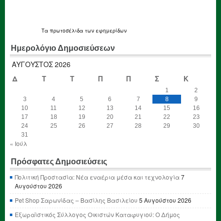
Τα
πρωτοσέλιδα
των εφημερίδων
Ημερολόγιο Δημοσιεύσεων
ΑΎΓΟΥΣΤΟΣ 2026
Δ
Τ
Τ
Π
Π
Σ
Κ
1
2
3
4
5
6
7
8
9
10
11
12
13
14
15
16
17
18
19
20
21
22
23
24
25
26
27
28
29
30
31
« Ιούλ
Πρόσφατες Δημοσιεύσεις
Πολιτική Προστασία: Νέα εναέρια μέσα και τεχνολογία
7
Αυγούστου 2026
Pet Shop Σαρωνίδας – Βασίλης Βασιλείου
5 Αυγούστου 2026
Εξωραϊστικός Σύλλογος Οικιστών Καταφυγιού: Ο Δήμος