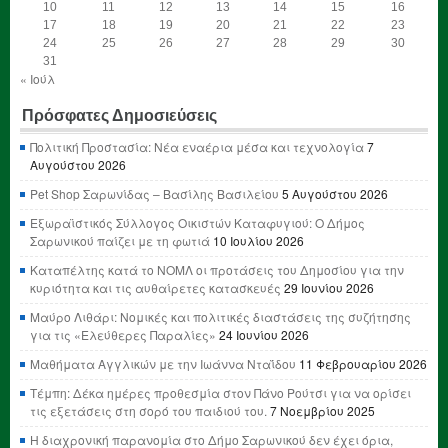
10
11
12
13
14
15
16
17
18
19
20
21
22
23
24
25
26
27
28
29
30
31
« Ιούλ
Πρόσφατες Δημοσιεύσεις
Πολιτική Προστασία: Νέα εναέρια μέσα και τεχνολογία
7
Αυγούστου 2026
Pet Shop Σαρωνίδας – Βασίλης Βασιλείου
5 Αυγούστου 2026
Εξωραϊστικός Σύλλογος Οικιστών Καταφυγιού: Ο Δήμος
Σαρωνικού παίζει με τη φωτιά
10 Ιουλίου 2026
Καταπέλτης κατά το ΝΟΜΛ οι προτάσεις του Δημοσίου για την
κυριότητα και τις αυθαίρετες κατασκευές
29 Ιουνίου 2026
Μαύρο Λιθάρι: Νομικές και πολιτικές διαστάσεις της συζήτησης
για τις «Ελεύθερες Παραλίες»
24 Ιουνίου 2026
Μαθήματα Αγγλικών με την Ιωάννα Νταΐδου
11 Φεβρουαρίου 2026
Τέμπη: Δέκα ημέρες προθεσμία στον Πάνο Ρούτσι για να ορίσει
τις εξετάσεις στη σορό του παιδιού του.
7 Νοεμβρίου 2025
Η διαχρονική παρανομία στο Δήμο Σαρωνικού δεν έχει όρια,