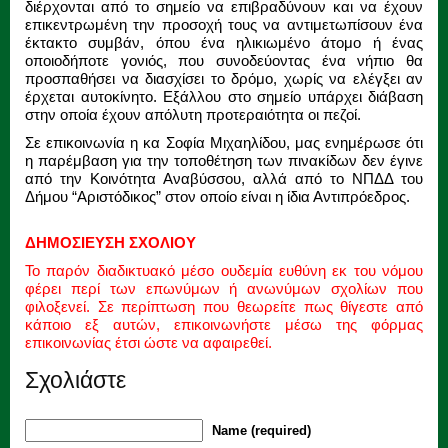
διέρχονται από το σημείο να επιβραδύνουν και να έχουν
επικεντρωμένη την προσοχή τους να αντιμετωπίσουν ένα
έκτακτο συμβάν, όπου ένα ηλικιωμένο άτομο ή ένας
οποιοδήποτε γονιός, που συνοδεύοντας ένα νήπιο θα
προσπαθήσει να διασχίσει το δρόμο, χωρίς να ελέγξει αν
έρχεται αυτοκίνητο. Εξάλλου στο σημείο υπάρχει διάβαση
στην οποία έχουν απόλυτη προτεραιότητα οι πεζοί.
Σε επικοινωνία η κα Σοφία Μιχαηλίδου, μας ενημέρωσε ότι
η παρέμβαση για την τοποθέτηση των πινακίδων δεν έγινε
από την Κοινότητα Αναβύσσου, αλλά από το ΝΠΔΔ του
Δήμου “Αριστόδικος” στον οποίο είναι η ίδια Αντιπρόεδρος.
ΔΗΜΟΣΙΕΥΣΗ ΣΧΟΛΙΟΥ
Το παρόν διαδικτυακό μέσο ουδεμία ευθύνη εκ του νόμου
φέρει περί των επωνύμων ή ανωνύμων σχολίων που
φιλοξενεί. Σε περίπτωση που θεωρείτε πως θίγεστε από
κάποιο εξ αυτών, επικοινωνήστε μέσω της φόρμας
επικοινωνίας έτσι ώστε να αφαιρεθεί.
Σχολιάστε
Name (required)