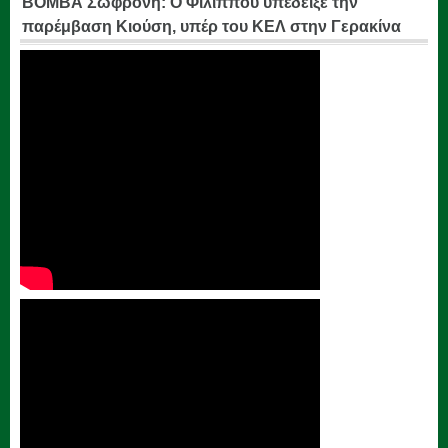
ΒΟΜΒΑ Σωφρόνη: Ο Φιλίππου υπέδειξε την
παρέμβαση Κιούση, υπέρ του ΚΕΛ στην Γερακίνα