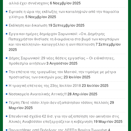
αλλά έχει συνένοχους
6 Νοεμβρίου 2025
Έφτασε η ώρα της εκδίωξης των καταληψιών από την παραλία
γλίστρα.
5 Νοεμβρίου 2025
Εκδίκηση και δικαίωση
19 Σεπτεμβρίου 2025
Έργα και ημέρες δημάρχου Σαρωνικού: «Ο κ. Δημήτρης
Παπαχρήστου θυσίασε τη διαφάνεια στο βωμό των κουμπάρων
και τον κολλητών» καταγγέλλει η αντιπολίτευση
7 Σεπτεμβρίου
2025
Δήμος Σαρωνικού: 29 νέες θέσεις εργασίας – Οι ειδικότητες,
προθεσμία αιτήσεων
3 Αυγούστου 2025
Την επέτειο της τραγωδίας του Ματιού, την τιμούμε με μέτρα
προστασίας των οικισμών μας;
23 Ιουλίου 2025
Η τραγική επέτειος της 23ης Ιουλίου 2018
23 Ιουλίου 2025
Νοσοκομείο Ανατολικής Αττικής!!!
28 Απριλίου 2025
Τέμπη: Ποτέ τόσοι λίγοι δεν εξαπάτησαν τόσους πολλούς
29
Μαρτίου 2025
Επενδυτικό σχέδιο €2 δισ. για την αξιοποίηση του ακινήτου στις
Αλυκές Αναβύσσου επεξεργάζεται η κυβέρνηση
19 Μαρτίου 2025
Παραιτήθηκε από Πρόεδρος της ΔΕΕΠ η Βανίτα Σωφρόνη
4