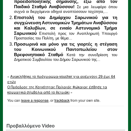
προειδοποιητικής σήμανσης, έξω από τον
Παιδικό Σταθμό Αναβύσσου!
Σε μια λεωφόρο όπου
συχνά οι διερχόμενοι οδηγοί αναπτύσσουν ταχύτητα,...
Επιστολή του Δημάρχου Σαρωνικού για τη
συγχώνευση Αστυνομικών Τμημάτων Αναβύσσου
και Καλυβίων, σε ενιαίο Αστυνομικό Τμήμα
Σαρωνικού
Επιστολή προς τον Αναπληρωτή Υπουργό
Προστασίας του Πολίτη, με θέμα...
Προσωρινά και μόνο για τις γιορτές η στέγαση
του Κοινωνικού Παντοπωλείου στον
Βρεφονηπιακό Σταθμό
Κατά την συνεδρίαση του
Δημοτικού Συμβουλίου του Δήμου Σαρωνικού της...
«
Ανακλήθηκε το πρόγραμμα-voucher για ανέργους 29 έως 64
ετών
Ο Πρόεδρος της Κοινότητας Παλαιάς Φώκαιας έσβησε τα
κομματικά σύμβολα από το θετράκι
»
You can
leave a response
, or
trackback
from your own site.
Προβαλλόμενο Video