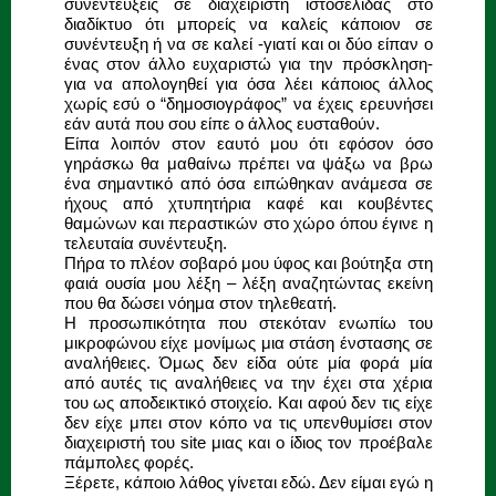
συνεντεύξεις σε διαχειριστή ιστοσελίδας στο
διαδίκτυο ότι μπορείς να καλείς κάποιον σε
συνέντευξη ή να σε καλεί -γιατί και οι δύο είπαν ο
ένας στον άλλο ευχαριστώ για την πρόσκληση-
για να απολογηθεί για όσα λέει κάποιος άλλος
χωρίς εσύ ο “δημοσιογράφος” να έχεις ερευνήσει
εάν αυτά που σου είπε ο άλλος ευσταθούν.
Είπα λοιπόν στον εαυτό μου ότι εφόσον όσο
γηράσκω θα μαθαίνω πρέπει να ψάξω να βρω
ένα σημαντικό από όσα ειπώθηκαν ανάμεσα σε
ήχους από χτυπητήρια καφέ και κουβέντες
θαμώνων και περαστικών στο χώρο όπου έγινε η
τελευταία συνέντευξη.
Πήρα το πλέον σοβαρό μου ύφος και βούτηξα στη
φαιά ουσία μου λέξη – λέξη αναζητώντας εκείνη
που θα δώσει νόημα στον τηλεθεατή.
Η προσωπικότητα που στεκόταν ενωπίω του
μικροφώνου είχε μονίμως μια στάση ένστασης σε
αναλήθειες. Όμως δεν είδα ούτε μία φορά μία
από αυτές τις αναλήθειες να την έχει στα χέρια
του ως αποδεικτικό στοιχείο. Και αφού δεν τις είχε
δεν είχε μπει στον κόπο να τις υπενθυμίσει στον
διαχειριστή του site μιας και ο ίδιος τον προέβαλε
πάμπολες φορές.
Ξέρετε, κάποιο λάθος γίνεται εδώ. Δεν είμαι εγώ η