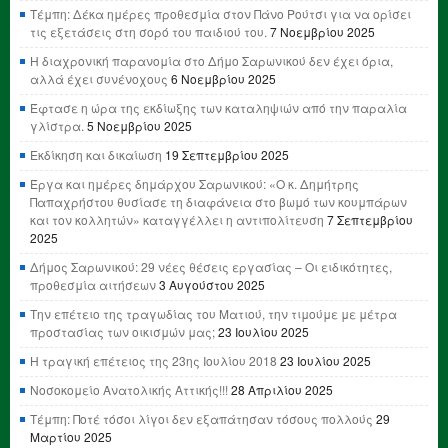
Τέμπη: Δέκα ημέρες προθεσμία στον Πάνο Ρούτσι για να ορίσει
τις εξετάσεις στη σορό του παιδιού του.
7 Νοεμβρίου 2025
Η διαχρονική παρανομία στο Δήμο Σαρωνικού δεν έχει όρια,
αλλά έχει συνένοχους
6 Νοεμβρίου 2025
Έφτασε η ώρα της εκδίωξης των καταληψιών από την παραλία
γλίστρα.
5 Νοεμβρίου 2025
Εκδίκηση και δικαίωση
19 Σεπτεμβρίου 2025
Έργα και ημέρες δημάρχου Σαρωνικού: «Ο κ. Δημήτρης
Παπαχρήστου θυσίασε τη διαφάνεια στο βωμό των κουμπάρων
και τον κολλητών» καταγγέλλει η αντιπολίτευση
7 Σεπτεμβρίου
2025
Δήμος Σαρωνικού: 29 νέες θέσεις εργασίας – Οι ειδικότητες,
προθεσμία αιτήσεων
3 Αυγούστου 2025
Την επέτειο της τραγωδίας του Ματιού, την τιμούμε με μέτρα
προστασίας των οικισμών μας;
23 Ιουλίου 2025
Η τραγική επέτειος της 23ης Ιουλίου 2018
23 Ιουλίου 2025
Νοσοκομείο Ανατολικής Αττικής!!!
28 Απριλίου 2025
Τέμπη: Ποτέ τόσοι λίγοι δεν εξαπάτησαν τόσους πολλούς
29
Μαρτίου 2025