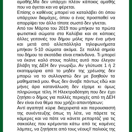
αμαθής.Μα δεν υπάρχει πλέον κάποιος αμαθής
που να άγεται και να φέρεται.
Επίσης ο καθένας μπορεί να καταλάβει ότι όπου
υπάρχουν διαμάχες, όπου ο ένας προσπαθεί να
απορρίψει τον άλλο τίποτε σωστό δεν γίνεται.
Από τον Μάρτιο του 2019 που μπήκαν τα πρώτα
φωτιστικά σώματα στα Καλύβια και σε κάποιες
άλλες γειτονιές του δήμου μόλις πριν ένα μήνα
και μετά από αλλεπάλληλα τηλεφωνήματα
μπήκαν 5-10 σώματα ακόμα. Σε πολλά σημεία
του δήμου τα σκοτάδια είναι επικίνδυνα. Τι μπορεί
να έκανε καλό στους πολίτες αυτό που έλεγαν
βλάβη της ΔΕΗ δεν γνωρίζω. Αν γλύτωσε 1 ή 2
εκατομμύρια από το μηδέν της χρέωσης δεν
μπορώ να το συλλογιστώ δεν με βοηθούν τα
μαθηματικά μου. Φως δεν άναβε πάντως εδώ και
μήνες άρα κατανάλωση δεν είχαμε κι όμως
πληρώναμε τέλη. Η Ηλεκτροδότηση που δεν έχει
ζητήσει ο δήμος για πολλές περιοχές από τη ΔΕΗ
δεν είναι ένα θέμα που χρήζει απαντήσεων;
Αντί αγαπητέ κύριε διαχειριστά και παρουσιαστή
της συνέντευξης όπως τη λέτε, να πάρετε τις
κάμερες και να πάτε να κάνετε ρεπορτάζ για τις
σακούλες που κρέμονται κάτω από τις καμένες
λάμπες, να ζητήσετε από τους νέους// παλιούς της