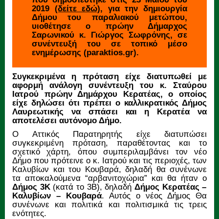
2019
(δείτε εδώ)
, για την δημιουργία
Δήμου του παραλιακού μετώπου,
υιοθέτησε ο πρώην Δήμαρχος
Σαρωνικού κ. Γιώργος Σωφρόνης, σε
συνέντευξή του σε τοπικό μέσο
ενημέρωσης (paraktios.gr).
Συγκεκριμένα η πρόταση είχε διατυπωθεί με
αφορμή ανάλογη συνέντευξη του κ. Σταύρου
Ιατρού πρώην Δημάρχου Κερατέας, ο οποίος
είχε δηλώσει ότι πρέπει ο καλλικρατικός Δήμος
Λαυρεωτικής να σπάσει και η Κερατέα να
αποτελέσει αυτόνομο Δήμο.
Ο Αττικός Παρατηρητής είχε διατυπώσει
συγκεκριμένη πρόταση, παραθέτοντας και το
σχετικό χάρτη, όπου συμπεριλαμβάνει τον νέο
Δήμο που πρότεινε ο κ. Ιατρού και τις περιοχές, των
Καλυβίων και του Κουβαρά, δηλαδή θα συνένωνε
τα αποκαλούμενα “αρβανιτοχώρια” και θα ήταν ο
Δήμος 3Κ
(κατά το 3Β), δηλαδή
Δήμος Κερατέας –
Καλυβίων – Κουβαρά
. Αυτός ο νέος Δήμος Θα
συνένωνε και πολιτικά και πολιτισμικά τις τρεις
ενότητες.