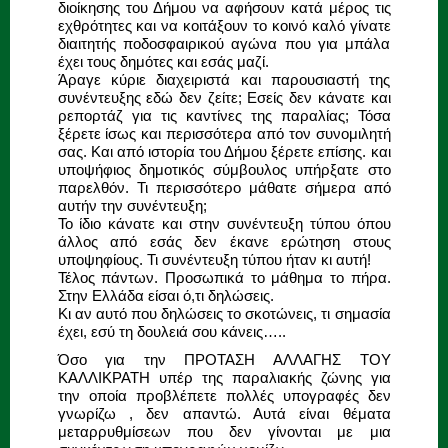
διοίκησης του Δήμου να αφήσουν κατά μέρος τις
εχθρότητες και να κοιτάξουν το κοινό καλό γίνατε
διαιτητής ποδοσφαιρικού αγώνα που για μπάλα
έχει τους δημότες και εσάς μαζί.
Άραγε κύριε διαχειριστά και παρουσιαστή της
συνέντευξης εδώ δεν ζείτε; Εσείς δεν κάνατε και
ρεπορτάζ για τις καντίνες της παραλίας; Τόσα
ξέρετε ίσως και περισσότερα από τον συνομιλητή
σας. Και από ιστορία του Δήμου ξέρετε επίσης. και
υποψήφιος δημοτικός σύμβουλος υπήρξατε στο
παρελθόν. Τι περισσότερο μάθατε σήμερα από
αυτήν την συνέντευξη;
Το ίδιο κάνατε και στην συνέντευξη τύπου όπου
άλλος από εσάς δεν έκανε ερώτηση στους
υποψηφίους. Τι συνέντευξη τύπου ήταν κι αυτή!
Τέλος πάντων. Προσωπικά το μάθημα το πήρα.
Στην Ελλάδα είσαι ό,τι δηλώσεις.
Κι αν αυτό που δηλώσεις το σκοτώνεις, τι σημασία
έχει, εσύ τη δουλειά σου κάνεις…..
Όσο για την ΠΡΟΤΑΣΗ ΑΛΛΑΓΗΣ ΤΟΥ
ΚΑΛΛΙΚΡΑΤΗ υπέρ της παραλιακής ζώνης για
την οποία προβλέπετε πολλές υπογραφές δεν
γνωρίζω , δεν απαντώ. Αυτά είναι θέματα
μεταρρυθμίσεων που δεν γίνονται με μια