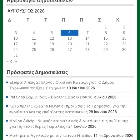
Ημερολόγιο Δημοσιεύσεων
ΑΎΓΟΥΣΤΟΣ 2026
Δ
Τ
Τ
Π
Π
Σ
Κ
1
2
3
4
5
6
7
8
9
10
11
12
13
14
15
16
17
18
19
20
21
22
23
24
25
26
27
28
29
30
31
« Ιούλ
Πρόσφατες Δημοσιεύσεις
Εξωραϊστικός Σύλλογος Οικιστών Καταφυγιού: Ο Δήμος
Σαρωνικού παίζει με τη φωτιά
10 Ιουλίου 2026
Pet Shop Σαρωνίδας – Βασίλης Βασιλείου
10 Ιουλίου 2026
Καταπέλτης κατά το ΝΟΜΛ οι προτάσεις του Δημοσίου για την
κυριότητα και τις αυθαίρετες κατασκευές
29 Ιουνίου 2026
Μαύρο Λιθάρι: Νομικές και πολιτικές διαστάσεις της συζήτησης
για τις «Ελεύθερες Παραλίες»
24 Ιουνίου 2026
Μαθήματα Αγγλικών με την Ιωάννα Νταΐδου
11 Φεβρουαρίου 2026