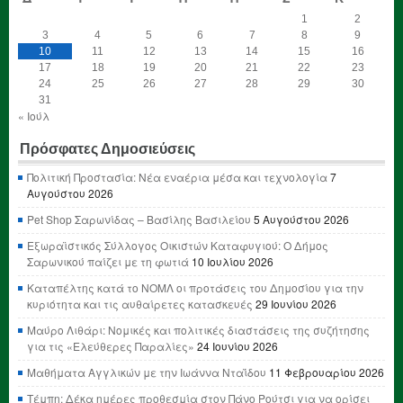
1
2
3
4
5
6
7
8
9
10
11
12
13
14
15
16
17
18
19
20
21
22
23
24
25
26
27
28
29
30
31
« Ιούλ
Πρόσφατες Δημοσιεύσεις
Πολιτική Προστασία: Νέα εναέρια μέσα και τεχνολογία
7
Αυγούστου 2026
Pet Shop Σαρωνίδας – Βασίλης Βασιλείου
5 Αυγούστου 2026
Εξωραϊστικός Σύλλογος Οικιστών Καταφυγιού: Ο Δήμος
Σαρωνικού παίζει με τη φωτιά
10 Ιουλίου 2026
Καταπέλτης κατά το ΝΟΜΛ οι προτάσεις του Δημοσίου για την
κυριότητα και τις αυθαίρετες κατασκευές
29 Ιουνίου 2026
Μαύρο Λιθάρι: Νομικές και πολιτικές διαστάσεις της συζήτησης
για τις «Ελεύθερες Παραλίες»
24 Ιουνίου 2026
Μαθήματα Αγγλικών με την Ιωάννα Νταΐδου
11 Φεβρουαρίου 2026
Τέμπη: Δέκα ημέρες προθεσμία στον Πάνο Ρούτσι για να ορίσει