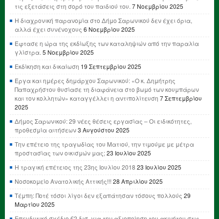
τις εξετάσεις στη σορό του παιδιού του.
7 Νοεμβρίου 2025
Η διαχρονική παρανομία στο Δήμο Σαρωνικού δεν έχει όρια,
αλλά έχει συνένοχους
6 Νοεμβρίου 2025
Έφτασε η ώρα της εκδίωξης των καταληψιών από την παραλία
γλίστρα.
5 Νοεμβρίου 2025
Εκδίκηση και δικαίωση
19 Σεπτεμβρίου 2025
Έργα και ημέρες δημάρχου Σαρωνικού: «Ο κ. Δημήτρης
Παπαχρήστου θυσίασε τη διαφάνεια στο βωμό των κουμπάρων
και τον κολλητών» καταγγέλλει η αντιπολίτευση
7 Σεπτεμβρίου
2025
Δήμος Σαρωνικού: 29 νέες θέσεις εργασίας – Οι ειδικότητες,
προθεσμία αιτήσεων
3 Αυγούστου 2025
Την επέτειο της τραγωδίας του Ματιού, την τιμούμε με μέτρα
προστασίας των οικισμών μας;
23 Ιουλίου 2025
Η τραγική επέτειος της 23ης Ιουλίου 2018
23 Ιουλίου 2025
Νοσοκομείο Ανατολικής Αττικής!!!
28 Απριλίου 2025
Τέμπη: Ποτέ τόσοι λίγοι δεν εξαπάτησαν τόσους πολλούς
29
Μαρτίου 2025
Επενδυτικό σχέδιο €2 δισ. για την αξιοποίηση του ακινήτου στις