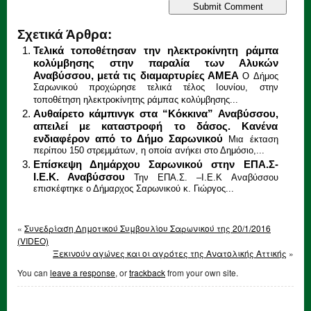
Σχετικά Άρθρα:
Τελικά τοποθέτησαν την ηλεκτροκίνητη ράμπα
κολύμβησης στην παραλία των Αλυκών
Αναβύσσου, μετά τις διαμαρτυρίες ΑΜΕΑ
O Δήμος
Σαρωνικού προχώρησε τελικά τέλος Ιουνίου, στην
τοποθέτηση ηλεκτροκίνητης ράμπας κολύμβησης...
Αυθαίρετο κάμπινγκ στα “Κόκκινα” Αναβύσσου,
απειλεί με καταστροφή το δάσος. Κανένα
ενδιαφέρον από το Δήμο Σαρωνικού
Μια έκταση
περίπου 150 στρεμμάτων, η οποία ανήκει στο Δημόσιο,...
Επίσκεψη Δημάρχου Σαρωνικού στην ΕΠΑ.Σ-
Ι.Ε.Κ. Αναβύσσου
Την ΕΠΑ.Σ. –Ι.Ε.Κ Αναβύσσου
επισκέφτηκε ο Δήμαρχος Σαρωνικού κ. Γιώργος...
«
Συνεδρίαση Δημοτικού Συμβουλίου Σαρωνικού της 20/1/2016
(VIDEO)
Ξεκινούν αγώνες και οι αγρότες της Ανατολικής Αττικής
»
You can
leave a response
, or
trackback
from your own site.