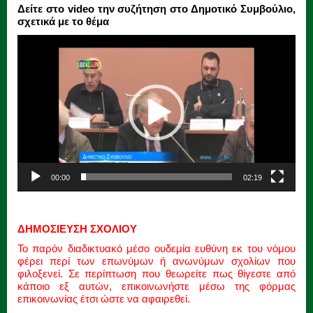
Δείτε στο video την συζήτηση στο Δημοτικό Συμβούλιο,
σχετικά με το θέμα
Πρόγραμμα
Αναπαραγωγής
Βίντεο
00:00
02:19
ΔΗΜΟΣΙΕΥΣΗ ΣΧΟΛΙΟΥ
Το παρόν διαδικτυακό μέσο ουδεμία ευθύνη εκ του νόμου
φέρει περί των επωνύμων ή ανωνύμων σχολίων που
φιλοξενεί. Σε περίπτωση που θεωρείτε πως θίγεστε από
κάποιο εξ αυτών, επικοινωνήστε μέσω της φόρμας
επικοινωνίας έτσι ώστε να αφαιρεθεί.