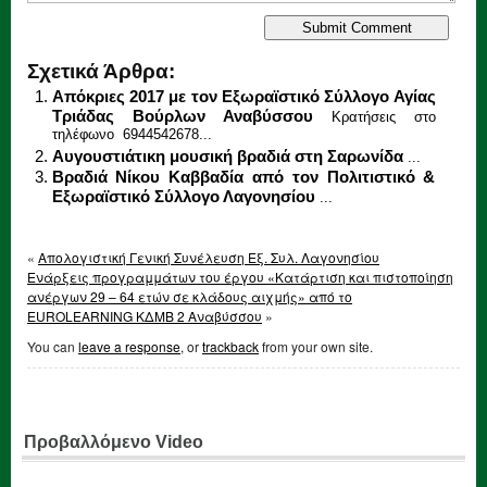
Σχετικά Άρθρα:
Απόκριες 2017 με τον Εξωραϊστικό Σύλλογο Αγίας
Τριάδας Βούρλων Αναβύσσου
Κρατήσεις στο
τηλέφωνο 6944542678...
Αυγουστιάτικη μουσική βραδιά στη Σαρωνίδα
...
Βραδιά Νίκου Καββαδία από τον Πολιτιστικό &
Εξωραϊστικό Σύλλογο Λαγονησίου
...
«
Απολογιστική Γενική Συνέλευση Εξ. Συλ. Λαγονησίου
Ενάρξεις προγραμμάτων του έργου «Κατάρτιση και πιστοποίηση
ανέργων 29 – 64 ετών σε κλάδους αιχμής» από το
EUROLEARNING ΚΔΜΒ 2 Αναβύσσου
»
You can
leave a response
, or
trackback
from your own site.
Προβαλλόμενο Video