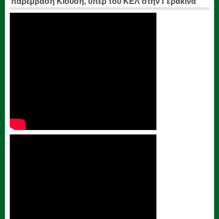
παρέμβαση Κιούση, υπέρ του ΚΕΛ στην Γερακίνα