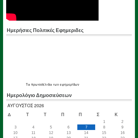
Ημερήσιες Πολιτικές Εφημεριδες
Τα
πρωτοσέλιδα
των εφημερίδων
Ημερολόγιο Δημοσιεύσεων
ΑΎΓΟΥΣΤΟΣ 2026
Δ
Τ
Τ
Π
Π
Σ
Κ
1
2
3
4
5
6
7
8
9
10
11
12
13
14
15
16