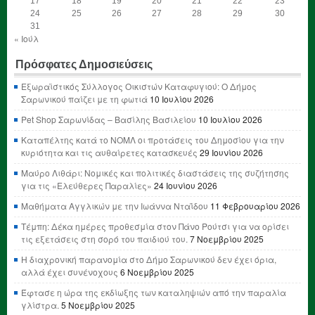
17
18
19
20
21
22
23
24
25
26
27
28
29
30
31
« Ιούλ
Πρόσφατες Δημοσιεύσεις
Εξωραϊστικός Σύλλογος Οικιστών Καταφυγιού: Ο Δήμος
Σαρωνικού παίζει με τη φωτιά
10 Ιουλίου 2026
Pet Shop Σαρωνίδας – Βασίλης Βασιλείου
10 Ιουλίου 2026
Καταπέλτης κατά το ΝΟΜΛ οι προτάσεις του Δημοσίου για την
κυριότητα και τις αυθαίρετες κατασκευές
29 Ιουνίου 2026
Μαύρο Λιθάρι: Νομικές και πολιτικές διαστάσεις της συζήτησης
για τις «Ελεύθερες Παραλίες»
24 Ιουνίου 2026
Μαθήματα Αγγλικών με την Ιωάννα Νταΐδου
11 Φεβρουαρίου 2026
Τέμπη: Δέκα ημέρες προθεσμία στον Πάνο Ρούτσι για να ορίσει
τις εξετάσεις στη σορό του παιδιού του.
7 Νοεμβρίου 2025
Η διαχρονική παρανομία στο Δήμο Σαρωνικού δεν έχει όρια,
αλλά έχει συνένοχους
6 Νοεμβρίου 2025
Έφτασε η ώρα της εκδίωξης των καταληψιών από την παραλία
γλίστρα.
5 Νοεμβρίου 2025