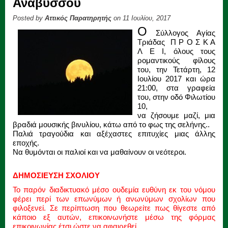
Αναβύσσου
Posted by
Αττικός Παρατηρητής
on 11 Ιουλίου, 2017
Ο
Σύλλογος Αγίας
Τριάδας Π Ρ Ο Σ Κ Α
Λ Ε Ι, όλους τους
ρομαντικούς φίλους
του, την Τετάρτη, 12
Ιουλίου 2017 και ώρα
21:00, στα γραφεία
του, στην οδό Φιλωτίου
10,
να ζήσουμε μαζί, μια
βραδιά μουσικής βινυλίου, κάτω από το φως της σελήνης..
Παλιά τραγούδια και αξέχαστες επιτυχίες μιας άλλης
εποχής.
Να θυμόνται οι παλιοί και να μαθαίνουν οι νεότεροι.
ΔΗΜΟΣΙΕΥΣΗ ΣΧΟΛΙΟΥ
Το παρόν διαδικτυακό μέσο ουδεμία ευθύνη εκ του νόμου
φέρει περί των επωνύμων ή ανωνύμων σχολίων που
φιλοξενεί. Σε περίπτωση που θεωρείτε πως θίγεστε από
κάποιο εξ αυτών, επικοινωνήστε μέσω της φόρμας
επικοινωνίας έτσι ώστε να αφαιρεθεί.