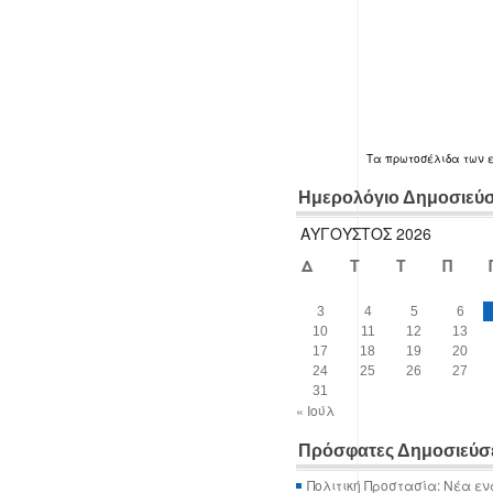
Τα
πρωτοσέλιδα
των 
Ημερολόγιο Δημοσιεύ
ΑΎΓΟΥΣΤΟΣ 2026
Δ
Τ
Τ
Π
3
4
5
6
10
11
12
13
17
18
19
20
24
25
26
27
31
« Ιούλ
Πρόσφατες Δημοσιεύσ
Πολιτική Προστασία: Νέα εν