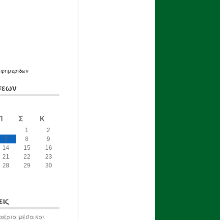
εφημερίδων
σεων
Π
Σ
Κ
1
2
7
8
9
14
15
16
21
22
23
28
29
30
εις
αέρια μέσα και