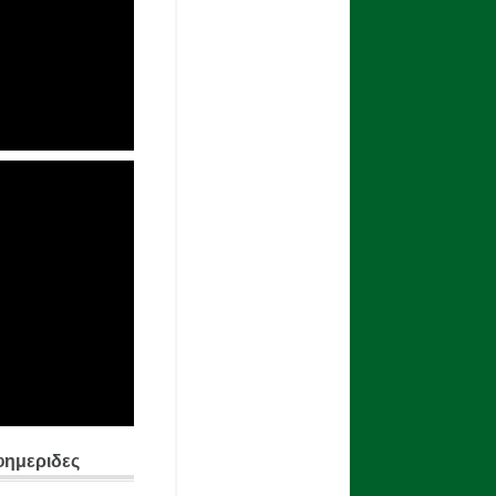
φημεριδες