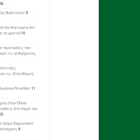
26
λης Βασιλείου
5
ιστών Καταφυγιού:
ε τη φωτιά
10
ι προτάσεις του
 και τις αυθαίρετες
πολιτικές
ια τις «Ελεύθερες
 Ιωάννα Νταΐδου
11
μία στον Πάνο
ετάσεις στη σορό του
25
ο Δήμο Σαρωνικού
υνένοχους
6