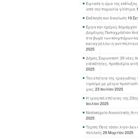
Έφτασε η ώρα της εκδίωξης
από την παραλία γλίστρα.
Εκδίκηση και δικαίωση
19 Σε
Έργα και ημέρες δημάρχου 
Δημήτρης Παπαχρήστου θυσ
στο βωμό των κουμπάρων κα
καταγγέλλει η αντιπολίτευ
2025
Δήμος Σαρωνικού: 29 νέες θ
ειδικότητες, προθεσμία αιτ
2025
Την επέτειο της τραγωδίας 
τιμούμε με μέτρα προστασί
μας;
23 Ιουλίου 2025
Η τραγική επέτειος της 23ης
Ιουλίου 2025
Νοσοκομείο Ανατολικής Αττικ
2025
Τέμπη: Ποτέ τόσοι λίγοι δε
πολλούς
29 Μαρτίου 2025