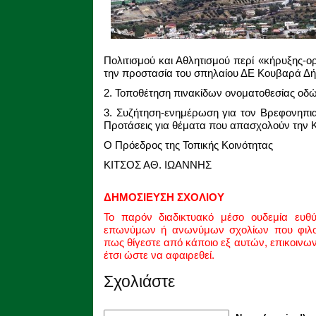
Πολιτισμού και Αθλητισμού περί «κήρυξης-ο
την προστασία του σπηλαίου ΔΕ Κουβαρά Δ
2. Τοποθέτηση πινακίδων ονοματοθεσίας οδώ
3. Συζήτηση-ενημέρωση για τον Βρεφονηπι
Προτάσεις για θέματα που απασχολούν την Κ
Ο Πρόεδρος της Τοπικής Κοινότητας
ΚΙΤΣΟΣ ΑΘ. ΙΩΑΝΝΗΣ
ΔΗΜΟΣΙΕΥΣΗ ΣΧΟΛΙΟΥ
Το παρόν διαδικτυακό μέσο ουδεμία ευθ
επωνύμων ή ανωνύμων σχολίων που φιλοξ
πως θίγεστε από κάποιο εξ αυτών, επικοινω
έτσι ώστε να αφαιρεθεί.
Σχολιάστε