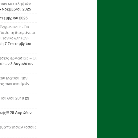
 των καταληψιών
5 Νοεμβρίου 2025
πτεμβρίου 2025
Σαρωνικού: «Ο κ.
ίασε τη διαφάνεια
ι τον κολλητών»
ση
7 Σεπτεμβρίου
έσεις εργασίας – Οι
ήσεων
3 Αυγούστου
του Ματιού, την
ας των οικισμών
 Ιουλίου 2018
23
ής!!!
28 Απριλίου
ν εξαπάτησαν τόσους