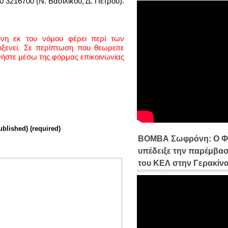
0 3216700 (Ν. Βασιλικού, Δ. Πέτρου).
ύνη εκ του νόμου φέρει περί των
ενεί. Σε περίπτωση που θεωρείτε
νήστε μέσω της φόρμας επικοινωνίας
ublished) (required)
ΒΟΜΒΑ Σωφρόνη: Ο Φ
υπέδειξε την παρέμβασ
του ΚΕΛ στην Γερακίν