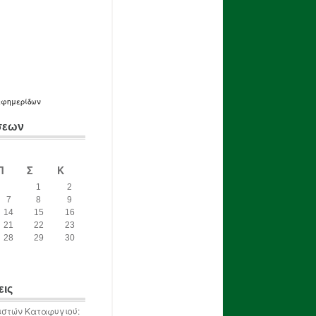
εφημερίδων
σεων
Π
Σ
Κ
1
2
7
8
9
14
15
16
21
22
23
28
29
30
εις
ιστών Καταφυγιού: