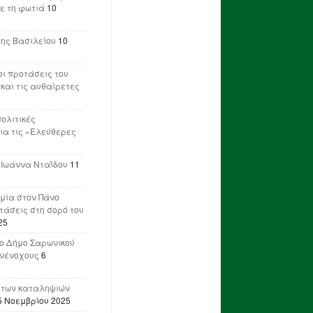
ε τη φωτιά
10
λης Βασιλείου
10
ι προτάσεις του
 και τις αυθαίρετες
πολιτικές
ια τις «Ελεύθερες
 Ιωάννα Νταΐδου
11
μία στον Πάνο
ετάσεις στη σορό του
25
ο Δήμο Σαρωνικού
υνένοχους
6
 των καταληψιών
5 Νοεμβρίου 2025