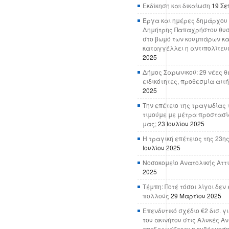
Εκδίκηση και δικαίωση
19 Σε
Έργα και ημέρες δημάρχου 
Δημήτρης Παπαχρήστου θυσ
στο βωμό των κουμπάρων κα
καταγγέλλει η αντιπολίτευ
2025
Δήμος Σαρωνικού: 29 νέες θ
ειδικότητες, προθεσμία αιτ
2025
Την επέτειο της τραγωδίας 
τιμούμε με μέτρα προστασί
μας;
23 Ιουλίου 2025
Η τραγική επέτειος της 23ης
Ιουλίου 2025
Νοσοκομείο Ανατολικής Αττικ
2025
Τέμπη: Ποτέ τόσοι λίγοι δε
πολλούς
29 Μαρτίου 2025
Επενδυτικό σχέδιο €2 δισ. γ
του ακινήτου στις Αλυκές Α
επεξεργάζεται η κυβέρνησ