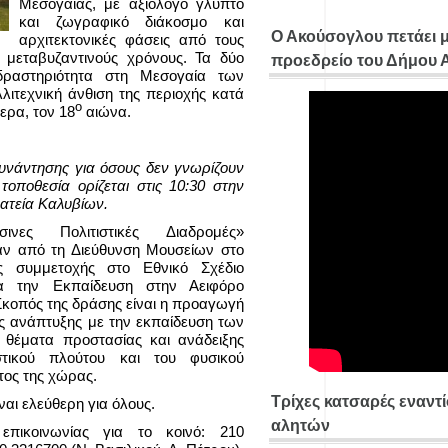
Μεσογαίας, με αξιόλογο γλυπτό
και ζωγραφικό διάκοσμο και
Ο Ακούσογλου πετάει 
αρχιτεκτονικές φάσεις από τους
ς μεταβυζαντινούς χρόνους. Τα δύο
προεδρείο του Δήμου
δραστηριότητα στη Μεσογαία των
ιτεχνική άνθιση της περιοχής κατά
ο
ερα, τον 18
αιώνα.
συνάντησης για όσους δεν γνωρίζουν
τοποθεσία ορίζεται στις 10:30 στην
ατεία Καλυβίων.
ινες Πολιτιστικές Διαδρομές»
αν από τη Διεύθυνση Μουσείων στο
ης συμμετοχής στο Εθνικό Σχέδιο
α την Εκπαίδευση στην Αειφόρο
Σκοπός της δράσης είναι η προαγωγή
ης ανάπτυξης με την εκπαίδευση των
 θέματα προστασίας και ανάδειξης
ιστικού πλούτου και του φυσικού
τος της χώρας.
Τρίχες κατσαρές εναντ
ναι ελεύθερη για όλους.
αλητών
επικοινωνίας για το κοινό: 210