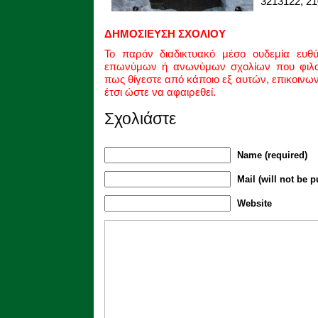
3213122, 21
ΔΗΜΟΣΙΕΥΣΗ ΣΧΟΛΙΟΥ
Το παρόν διαδικτυακό μέσο ουδεμία ευθ
επωνύμων ή ανωνύμων σχολίων που φιλοξ
πως θίγεστε από κάποιο εξ αυτών, επικοινω
έτσι ώστε να αφαιρεθεί.
Σχολιάστε
Name (required)
Mail (will not be p
Website