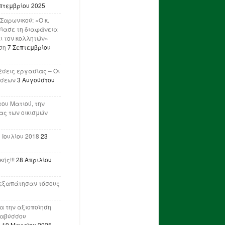
πτεμβρίου 2025
Σαρωνικού: «Ο κ.
ίασε τη διαφάνεια
ι τον κολλητών»
ση
7 Σεπτεμβρίου
έσεις εργασίας – Οι
ήσεων
3 Αυγούστου
του Ματιού, την
ας των οικισμών
 Ιουλίου 2018
23
ής!!!
28 Απριλίου
ν εξαπάτησαν τόσους
ια την αξιοποίηση
ναβύσσου
η
19 Μαρτίου 2025