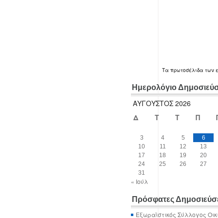
Τα
πρωτοσέλιδα
των 
Ημερολόγιο Δημοσιεύ
ΑΎΓΟΥΣΤΟΣ 2026
Δ
Τ
Τ
Π
3
4
5
6
10
11
12
13
17
18
19
20
24
25
26
27
31
« Ιούλ
Πρόσφατες Δημοσιεύσ
Εξωραϊστικός Σύλλογος Οικ