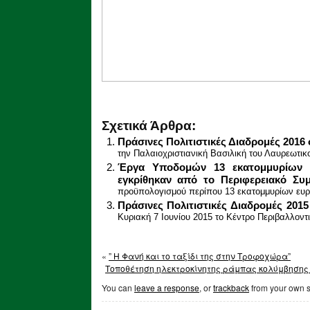
Σχετικά Άρθρα:
Πράσινες Πολιτιστικές Διαδρομές 2016
την Παλαιοχριστιανική Βασιλική του Λαυρεωτικ
Έργα Υποδομών 13 εκατομμυρίων 
εγκρίθηκαν από το Περιφερειακό Συμ
προϋπολογισμού περίπου 13 εκατομμυρίων ευρ
Πράσινες Πολιτιστικές Διαδρομές 2015
Κυριακή 7 Ιουνίου 2015 το Κέντρο Περιβαλλοντ
«
” Η Φανή και το ταξίδι της στην Τροφοχώρα”
Τοποθέτηση ηλεκτροκίνητης ράμπας κολύμβησης 
You can
leave a response
, or
trackback
from your own s