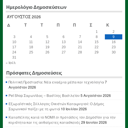
Ημερολόγιο Δημοσιεύσεων
ΑΎΓΟΥΣΤΟΣ 2026
Δ
Τ
Τ
Π
Π
Σ
Κ
1
2
3
4
5
6
7
8
9
10
11
12
13
14
15
16
17
18
19
20
21
22
23
24
25
26
27
28
29
30
31
« Ιούλ
Πρόσφατες Δημοσιεύσεις
Πολιτική Προστασία: Νέα εναέρια μέσα και τεχνολογία
7
Αυγούστου 2026
Pet Shop Σαρωνίδας – Βασίλης Βασιλείου
5 Αυγούστου 2026
Εξωραϊστικός Σύλλογος Οικιστών Καταφυγιού: Ο Δήμος
Σαρωνικού παίζει με τη φωτιά
10 Ιουλίου 2026
Καταπέλτης κατά το ΝΟΜΛ οι προτάσεις του Δημοσίου για την
κυριότητα και τις αυθαίρετες κατασκευές
29 Ιουνίου 2026