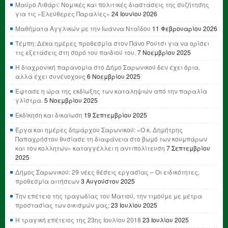
Μαύρο Λιθάρι: Νομικές και πολιτικές διαστάσεις της συζήτησης
για τις «Ελεύθερες Παραλίες»
24 Ιουνίου 2026
Μαθήματα Αγγλικών με την Ιωάννα Νταΐδου
11 Φεβρουαρίου 2026
Τέμπη: Δέκα ημέρες προθεσμία στον Πάνο Ρούτσι για να ορίσει
τις εξετάσεις στη σορό του παιδιού του.
7 Νοεμβρίου 2025
Η διαχρονική παρανομία στο Δήμο Σαρωνικού δεν έχει όρια,
αλλά έχει συνένοχους
6 Νοεμβρίου 2025
Έφτασε η ώρα της εκδίωξης των καταληψιών από την παραλία
γλίστρα.
5 Νοεμβρίου 2025
Εκδίκηση και δικαίωση
19 Σεπτεμβρίου 2025
Έργα και ημέρες δημάρχου Σαρωνικού: «Ο κ. Δημήτρης
Παπαχρήστου θυσίασε τη διαφάνεια στο βωμό των κουμπάρων
και τον κολλητών» καταγγέλλει η αντιπολίτευση
7 Σεπτεμβρίου
2025
Δήμος Σαρωνικού: 29 νέες θέσεις εργασίας – Οι ειδικότητες,
προθεσμία αιτήσεων
3 Αυγούστου 2025
Την επέτειο της τραγωδίας του Ματιού, την τιμούμε με μέτρα
προστασίας των οικισμών μας;
23 Ιουλίου 2025
Η τραγική επέτειος της 23ης Ιουλίου 2018
23 Ιουλίου 2025