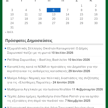
1
2
3
4
5
6
7
8
9
10
11
12
13
14
15
16
17
18
19
20
21
22
23
24
25
26
27
28
29
30
31
« Ιούλ
Πρόσφατες Δημοσιεύσεις
Εξωραϊστικός Σύλλογος Οικιστών Καταφυγιού: Ο Δήμος
Σαρωνικού παίζει με τη φωτιά
10 Ιουλίου 2026
Pet Shop Σαρωνίδας – Βασίλης Βασιλείου
10 Ιουλίου 2026
Καταπέλτης κατά το ΝΟΜΛ οι προτάσεις του Δημοσίου για την
κυριότητα και τις αυθαίρετες κατασκευές
29 Ιουνίου 2026
Μαύρο Λιθάρι: Νομικές και πολιτικές διαστάσεις της συζήτησης
για τις «Ελεύθερες Παραλίες»
24 Ιουνίου 2026
Μαθήματα Αγγλικών με την Ιωάννα Νταΐδου
11 Φεβρουαρίου 2026
Τέμπη: Δέκα ημέρες προθεσμία στον Πάνο Ρούτσι για να ορίσει
τις εξετάσεις στη σορό του παιδιού του.
7 Νοεμβρίου 2025
Η διαχρονική παρανομία στο Δήμο Σαρωνικού δεν έχει όρια,