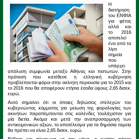
Η
διατήρηση
του ΕΝΦΙΑ
για φέτος
αλλά και
το 2016
αποτελεί
ένα από τα
λίγα
σημεία
που
υπάρχει
απόλυση συμφωνία μεταξύ Αθήνας και πιστωτών. Στην
πρόταση που κατέθεσε η ελληνική κυβέρνηση
προβλέπονται φόροι στην ακίνητη περιουσία για το 2015 και
το 2016 που θα αποφέρουν ετήσια έσοδα ύψους 2,65 δισεκ.
ευρώ.
Αυτό σημαίνει ότι οι όποιες δηλώσεις στελεχών του
κυβερνώντος κόμματος για μείωση της φορολογίας των
ακινήτων παραπέμπονται στις καλένδες τουλάχιστον για
μία διετία. Ακόμα και μετά την αναπροσαρμογή των
αντικειμενικών αξιών, το αποτέλεσμα για τα δημόσια ταμεία
θα πρέπει να είναι 2,65 δισεκ. ευρώ.
Βέβαια και σύμφωνα με τον νόμο, ο ενιαίος φόρος