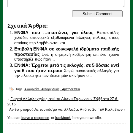
Σχετικά Άρθρα:
ΕΝΦΙΑ που …σκοτώνει, για όλους
Εκατοντάδες
χιλιάδες οικονομικά εξαθλιωμένοι Έλληνες πολίτες, στους
οποίους περιλαμβάνονται και...
Επιβολή ΕΝΦΙΑ σε κοινωφελή ιδρύματα παιδικής
προστασίας
Ενώ η σημερινή κυβέρνηση επί ένα χρόνο
υποστήριζε πως ήταν...
ΕΝΦΙΑ: Έρχεται μετά τις εκλογές, σε 5 δόσεις αντί
για 6 που ήταν πέρυσι
Χωρίς ουσιαστικές αλλαγές για
την πλειοψηφία των ιδιοκτητών ακινήτων ο...
Tags:
Αλαζονεία - Αυταρχισμός - Αμετροέπεια
«
Γιορτή Αλληλεγγύης από το Δίκτυο Σαρωνικού Σάββατο 27-6-
2015
Αν θα μπορούσα τον κόσμο να άλλαζα. Από το 2ο ΓΕΛ Καλυβίων
»
You can
leave a response
, or
trackback
from your own site.