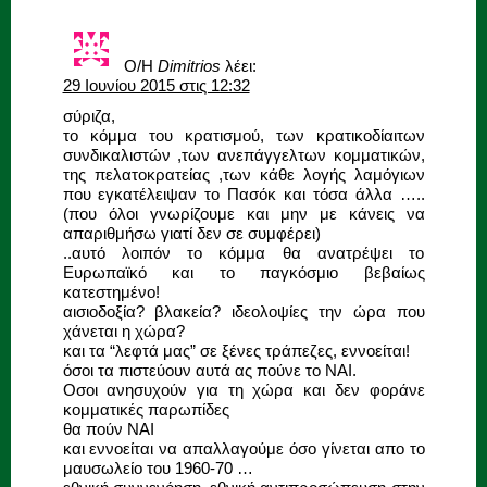
Ο/Η
Dimitrios
λέει:
29 Ιουνίου 2015 στις 12:32
σύριζα,
το κόμμα του κρατισμού, των κρατικοδίαιτων
συνδικαλιστών ,των ανεπάγγελτων κομματικών,
της πελατοκρατείας ,των κάθε λογής λαμόγιων
που εγκατέλειψαν το Πασόκ και τόσα άλλα …..
(που όλοι γνωρίζουμε και μην με κάνεις να
απαριθμήσω γιατί δεν σε συμφέρει)
..αυτό λοιπόν το κόμμα θα ανατρέψει το
Ευρωπαϊκό και το παγκόσμιο βεβαίως
κατεστημένο!
αισιοδοξία? βλακεία? ιδεολοψίες την ώρα που
χάνεται η χώρα?
και τα “λεφτά μας” σε ξένες τράπεζες, εννοείται!
όσοι τα πιστεύουν αυτά ας πούνε το ΝΑΙ.
Οσοι ανησυχούν για τη χώρα και δεν φοράνε
κομματικές παρωπίδες
θα πούν ΝΑΙ
και εννοείται να απαλλαγούμε όσο γίνεται απο το
μαυσωλείο του 1960-70 …