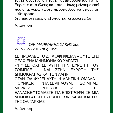
εθνική συννενόηση, εθνική αντιπροσώπευση στην
Ευρώπη απο όλους και τότε… ίσως μείνουμε εκεί
που οι τριγύρω χώρες προσπαθούν να μπούν με
κάθε τρόπο….
δεν είμαστε εμείς οι έξυπνοι και οι άλλοι χαζοί.
Απάντηση
Ο/Η
ΜΑΡΙΝΑΚΗΣ ΣΑΚΗΣ
λέει:
27 Ιουνίου 2015 στις 10:29
ΣΕ ΠΡΟΛΑΒΕ ΤΟ ΔΗΜΟΨΗΦΙΣΜΑ – ΟΥΤΕ ΕΓΩ
ΘΕΛΩ ΕΝΑ ΜΝΗΜΟΝΙΑΚΟ ΧΑΡΑΤΣΙ –
ΨΗΦΙΣΕ ΟΧΙ ΣΕ ΑΥΤΗ ΤΗΝ ΕΥΡΩΠΗ ΤΟΥ
ΣΟΙΜΠΛΕ – ΝΑΙ ΣΤΗΝ ΕΥΡΩΠΗ ΤΗΣ
ΔΗΜΟΚΡΑΤΙΑΣ ΚΑΙ ΤΩΝ ΛΑΩΝ.
ΟΤΑΝ ΘΑ ΦΥΓΕΙ ΑΥΤΗ Η ΑΛΗΤΙΚΗ ΟΜΑΔΑ –
ΓΙΟΥΝΚΕΡ, ΝΤΑΙΣΕΜΠΛΟΥΜ, ΣΟΙΜΠΛΕ,
ΜΕΡΚΕΛ, ΝΤΟΥΣΚ ΚΛΠ …..ΤΟ
ΞΑΝΑΣΚΕΦΤΟΜΑΣΤΕ ΓΙΑ ΕΠΙΣΤΡΟΦΗ ΣΕ ΜΙΑ
ΔΗΜΟΚΡΑΤΙΚΗ ΕΥΡΩΠΗ ΤΩΝ ΛΑΩΝ ΚΑΙ ΟΧΙ
ΤΗΣ ΟΛΙΓΑΡΧΙΑΣ.
Απάντηση