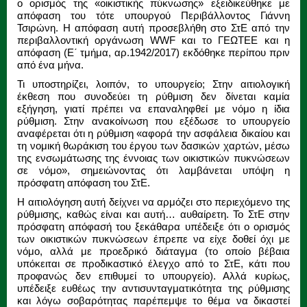
ο ορισμός της «οικιστικής πύκνωσης» εξειδικεύθηκε με
απόφαση του τότε υπουργού Περιβάλλοντος Γιάννη
Τσιρώνη. Η απόφαση αυτή προσεβλήθη στο ΣτΕ από την
περιβαλλοντική οργάνωση WWF και το ΓΕΩΤΕΕ και η
απόφαση (Ε΄ τμήμα, αρ.1942/2017) εκδόθηκε περίπου πριν
από ένα μήνα.
Τι υποστηρίζει, λοιπόν, το υπουργείο; Στην αιτιολογική
έκθεση που συνοδεύει τη ρύθμιση δεν δίνεται καμία
εξήγηση, γιατί πρέπει να επαναληφθεί με νόμο η ίδια
ρύθμιση. Στην ανακοίνωση που εξέδωσε το υπουργείο
αναφέρεται ότι η ρύθμιση «αφορά την ασφάλεια δικαίου και
τη νομική θωράκιση του έργου των δασικών χαρτών, μέσω
της ενσωμάτωσης της έννοιας των οικιστικών πυκνώσεων
σε νόμο», σημειώνοντας ότι λαμβάνεται υπόψη η
πρόσφατη απόφαση του ΣτΕ.
Η αιτιολόγηση αυτή δείχνει να αρμόζει στο περιεχόμενο της
ρύθμισης, καθώς είναι και αυτή… αυθαίρετη. Το ΣτΕ στην
πρόσφατη απόφασή του ξεκάθαρα υπέδειξε ότι ο ορισμός
των οικιστικών πυκνώσεων έπρεπε να είχε δοθεί όχι με
νόμο, αλλά με προεδρικό διάταγμα (το οποίο βέβαια
υπόκειται σε προδικαστικό έλεγχο από το ΣτΕ, κάτι που
προφανώς δεν επιθυμεί το υπουργείο). Αλλά κυρίως,
υπέδειξε ευθέως την αντισυνταγματικότητα της ρύθμισης
και λόγω σοβαρότητας παρέπεμψε το θέμα να δικαστεί