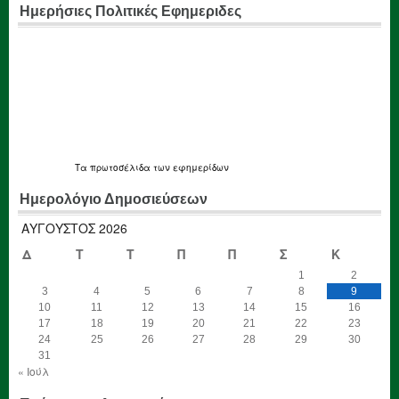
Ημερήσιες Πολιτικές Εφημεριδες
Τα
πρωτοσέλιδα
των εφημερίδων
Ημερολόγιο Δημοσιεύσεων
ΑΎΓΟΥΣΤΟΣ 2026
Δ
Τ
Τ
Π
Π
Σ
Κ
1
2
3
4
5
6
7
8
9
10
11
12
13
14
15
16
17
18
19
20
21
22
23
24
25
26
27
28
29
30
31
« Ιούλ