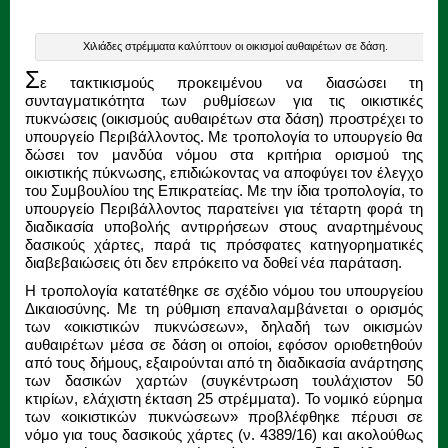
Χιλιάδες στρέμματα καλύπτουν οι οικισμοί αυθαιρέτων σε δάση.
Σ
ε τακτικισμούς προκειμένου να διασώσει τη
συνταγματικότητα των ρυθμίσεων για τις οικιστικές
πυκνώσεις (οικισμούς αυθαιρέτων στα δάση) προστρέχει το
υπουργείο Περιβάλλοντος. Με τροπολογία το υπουργείο θα
δώσει τον μανδύα νόμου στα κριτήρια ορισμού της
οικιστικής πύκνωσης, επιδιώκοντας να αποφύγει τον έλεγχο
του Συμβουλίου της Επικρατείας. Με την ίδια τροπολογία, το
υπουργείο Περιβάλλοντος παρατείνει για τέταρτη φορά τη
διαδικασία υποβολής αντιρρήσεων στους αναρτημένους
δασικούς χάρτες, παρά τις πρόσφατες κατηγορηματικές
διαβεβαιώσεις ότι δεν επρόκειτο να δοθεί νέα παράταση.
Η τροπολογία κατατέθηκε σε σχέδιο νόμου του υπουργείου
Δικαιοσύνης. Με τη ρύθμιση επαναλαμβάνεται ο ορισμός
των «οικιστικών πυκνώσεων», δηλαδή των οικισμών
αυθαιρέτων μέσα σε δάση οι οποίοι, εφόσον οριοθετηθούν
από τους δήμους, εξαιρούνται από τη διαδικασία ανάρτησης
των δασικών χαρτών (συγκέντρωση τουλάχιστον 50
κτιρίων, ελάχιστη έκταση 25 στρέμματα). Το νομικό εύρημα
των «οικιστικών πυκνώσεων» προβλέφθηκε πέρυσι σε
νόμο για τους δασικούς χάρτες (ν. 4389/16) και ακολούθως