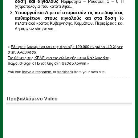
δάση και αιγιαλούς
Νομιμότητα – Ρουσφέτι 1 – 0 Η
(ν)τροπολογία που κατατέθηκε...
Υπουργοί και Αιρετοί σταματούν τις κατεδαφίσεις
αυθαιρέτων, στους αιγιαλούς και στα δάση
Το
πελατειακό κράτος Κυβέρνησης, Κομμάτων, Περιφέρειας και
Δημάρχων νίκησε για...
«
Έδειρε ηλικιωμένη και της άρπαξε 120.000 ευρώ και 40 λίρες
στην Ανάβυσσο
Τις θέσεις της ΚΕΔΕ για τις αλλαγές στον Καλλικράτη,
παρουσιάζει ο Πατούλης στη Θεσσαλονίκη
»
You can
leave a response
, or
trackback
from your own site.
Προβαλλόμενο Video