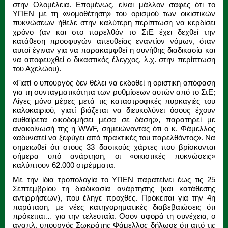
στην Ολομέλεια. Επομένως, είναι μάλλον σαφές ότι το
ΥΠΕΝ με τη «νομοθέτηση» του ορισμού των οικιστικών
πυκνώσεων ήθελε στην καλύτερη περίπτωση να κερδίσει
χρόνο (αν και στο παρελθόν το ΣτΕ έχει δεχθεί την
κατάθεση προσφυγών απευθείας εναντίον νόμων, όταν
αυτοί έγιναν για να παρακαμφθεί η συνήθης διαδικασία και
να αποφευχθεί ο δικαστικός έλεγχος, λ.χ. στην περίπτωση
του Αχελώου).
«Γιατί ο υπουργός δεν θέλει να εκδοθεί η οριστική απόφαση
για τη συνταγματικότητα των ρυθμίσεων αυτών από το ΣτΕ;
Λίγες μόνο μέρες μετά τις καταστροφικές πυρκαγιές του
καλοκαιριού, γιατί βιάζεται να διευκολύνει όσους έχουν
αυθαίρετα οικοδομήσει μέσα σε δάση;», παρατηρεί με
ανακοίνωσή της η WWF, σημειώνοντας ότι ο κ. Φάμελλος
«αδυνατεί να ξεφύγει από πρακτικές του παρελθόντος». Να
σημειωθεί ότι στους 33 δασικούς χάρτες που βρίσκονται
σήμερα υπό ανάρτηση, οι «οικιστικές πυκνώσεις»
καλύπτουν 62.000 στρέμματα.
Με την ίδια τροπολογία το ΥΠΕΝ παρατείνει έως τις 25
Σεπτεμβρίου τη διαδικασία ανάρτησης (και κατάθεσης
αντιρρήσεων), που έληγε προχθές. Πρόκειται για την 4η
παράταση, με νέες κατηγορηματικές διαβεβαιώσεις ότι
πρόκειται… για την τελευταία. Οσον αφορά τη συνέχεια, ο
αναπλ. υπουργός Σωκράτης Φάμελλος δήλωσε ότι από τις