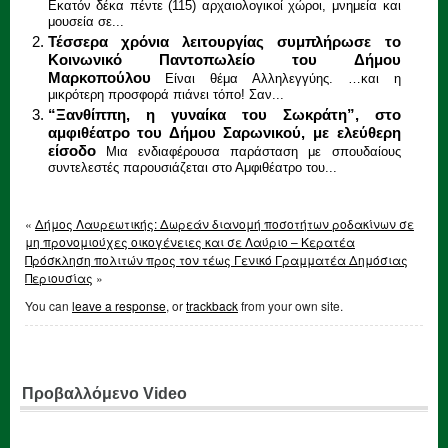
Εκατόν δέκα πέντε (115) αρχαιολογικοί χώροι, μνημεία και
μουσεία σε...
Τέσσερα χρόνια λειτουργίας συμπλήρωσε το
Κοινωνικό Παντοπωλείο του Δήμου
Μαρκοπούλου
Είναι θέμα Αλληλεγγύης. …και η
μικρότερη προσφορά πιάνει τόπο! Σαν...
“Ξανθίππη, η γυναίκα του Σωκράτη”, στο
αμφιθέατρο του Δήμου Σαρωνικού, με ελεύθερη
είσοδο
Μια ενδιαφέρουσα παράσταση με σπουδαίους
συντελεστές παρουσιάζεται στο Αμφιθέατρο του...
«
Δήμος Λαυρεωτικής: Δωρεάν διανομή ποσοτήτων ροδακίνων σε
μη προνομιούχες οικογένειες και σε Λαύριο – Κερατέα
Πρόσκληση πολιτών προς τον τέως Γενικό Γραμματέα Δημόσιας
Περιουσίας
»
You can
leave a response
, or
trackback
from your own site.
Προβαλλόμενο Video