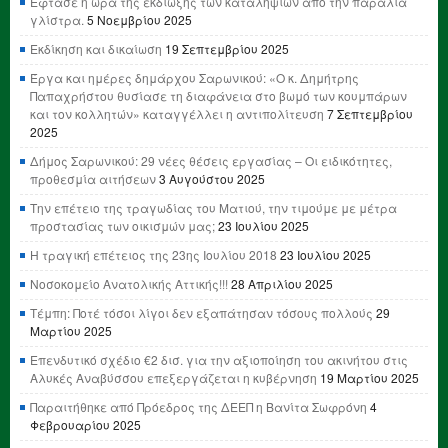
Έφτασε η ώρα της εκδίωξης των καταληψιών από την παραλία
γλίστρα.
5 Νοεμβρίου 2025
Εκδίκηση και δικαίωση
19 Σεπτεμβρίου 2025
Έργα και ημέρες δημάρχου Σαρωνικού: «Ο κ. Δημήτρης
Παπαχρήστου θυσίασε τη διαφάνεια στο βωμό των κουμπάρων
και τον κολλητών» καταγγέλλει η αντιπολίτευση
7 Σεπτεμβρίου
2025
Δήμος Σαρωνικού: 29 νέες θέσεις εργασίας – Οι ειδικότητες,
προθεσμία αιτήσεων
3 Αυγούστου 2025
Την επέτειο της τραγωδίας του Ματιού, την τιμούμε με μέτρα
προστασίας των οικισμών μας;
23 Ιουλίου 2025
Η τραγική επέτειος της 23ης Ιουλίου 2018
23 Ιουλίου 2025
Νοσοκομείο Ανατολικής Αττικής!!!
28 Απριλίου 2025
Τέμπη: Ποτέ τόσοι λίγοι δεν εξαπάτησαν τόσους πολλούς
29
Μαρτίου 2025
Επενδυτικό σχέδιο €2 δισ. για την αξιοποίηση του ακινήτου στις
Αλυκές Αναβύσσου επεξεργάζεται η κυβέρνηση
19 Μαρτίου 2025
Παραιτήθηκε από Πρόεδρος της ΔΕΕΠ η Βανίτα Σωφρόνη
4
Φεβρουαρίου 2025