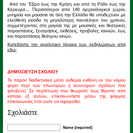
Από τον Έβρο έως την Κρήτη και από τη Ρόδο έως την
Κέρκυρα… Περισσότεροι από 140 αρχαιολογικοί χώροι,
μνημεία και μουσεία σε όλη την Ελλάδα θα υποδεχτούν με
ελεύθεση είσοδο τη μεγαλύτερη πανσέληνο του χρόνου,
συμμετέχοντας στη μαγεία της με μουσικές και θεατρικές
παραστάσεις, ξεναγήσεις, εκθέσεις, προβολές ταινιών, έως
και παραστάσεις θεάτρου σκιών.
Κατεβάστε τον αναλυτικό πίνακα των εκδηλώσεων από
εδώ:
ΔΗΜΟΣΙΕΥΣΗ ΣΧΟΛΙΟΥ
Το παρόν διαδικτυακό μέσο ουδεμία ευθύνη εκ του νόμου
φέρει περί των επωνύμων ή ανωνύμων σχολίων που
φιλοξενεί. Σε περίπτωση που θεωρείτε πως θίγεστε από
κάποιο εξ αυτών, επικοινωνήστε μέσω της φόρμας
επικοινωνίας έτσι ώστε να αφαιρεθεί.
Σχολιάστε
Name (required)