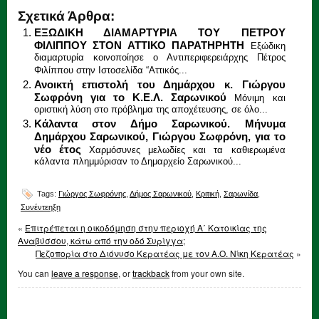
Σχετικά Άρθρα:
ΕΞΩΔΙΚΗ ΔΙΑΜΑΡΤΥΡΙΑ ΤΟΥ ΠΕΤΡΟΥ
ΦΙΛΙΠΠΟΥ ΣΤΟΝ ΑΤΤΙΚΟ ΠΑΡΑΤΗΡΗΤΗ
Εξώδικη
διαμαρτυρία κοινοποίησε ο Αντιπεριφερειάρχης Πέτρος
Φιλίππου στην Ιστοσελίδα “Αττικός...
Ανοικτή επιστολή του Δημάρχου κ. Γιώργου
Σωφρόνη για το Κ.Ε.Λ. Σαρωνικού
Μόνιμη και
οριστική λύση στο πρόβλημα της αποχέτευσης, σε όλο...
Κάλαντα στον Δήμο Σαρωνικού. Μήνυμα
Δημάρχου Σαρωνικού, Γιώργου Σωφρόνη, για το
νέο έτος
Χαρμόσυνες μελωδίες και τα καθιερωμένα
κάλαντα πλημμύρισαν το Δημαρχείο Σαρωνικού...
Tags:
Γιώργος Σωφρόνης
,
Δήμος Σαρωνικού
,
Κριτική
,
Σαρωνίδα
,
Συνέντεηξη
«
Επιτρέπεται η οικοδόμηση στην περιοχή Α΄ Κατοικίας της
Αναβύσσου, κάτω από την οδό Συρίγγα;
Πεζοπορία στο Διόνυσο Κερατέας με τον Α.Ο. Νίκη Κερατέας
»
You can
leave a response
, or
trackback
from your own site.