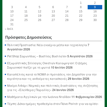
1
2
3
4
5
6
7
8
9
10
11
12
13
14
15
16
17
18
19
20
21
22
23
24
25
26
27
28
29
30
31
« Ιούλ
Πρόσφατες Δημοσιεύσεις
Πολιτική Προστασία: Νέα εναέρια μέσα και τεχνολογία
7
Αυγούστου 2026
Pet Shop Σαρωνίδας – Βασίλης Βασιλείου
5 Αυγούστου 2026
Εξωραϊστικός Σύλλογος Οικιστών Καταφυγιού: Ο Δήμος
Σαρωνικού παίζει με τη φωτιά
10 Ιουλίου 2026
Καταπέλτης κατά το ΝΟΜΛ οι προτάσεις του Δημοσίου για την
κυριότητα και τις αυθαίρετες κατασκευές
29 Ιουνίου 2026
Μαύρο Λιθάρι: Νομικές και πολιτικές διαστάσεις της συζήτησης
για τις «Ελεύθερες Παραλίες»
24 Ιουνίου 2026
Μαθήματα Αγγλικών με την Ιωάννα Νταΐδου
11 Φεβρουαρίου 2026
Τέμπη: Δέκα ημέρες προθεσμία στον Πάνο Ρούτσι για να ορίσει