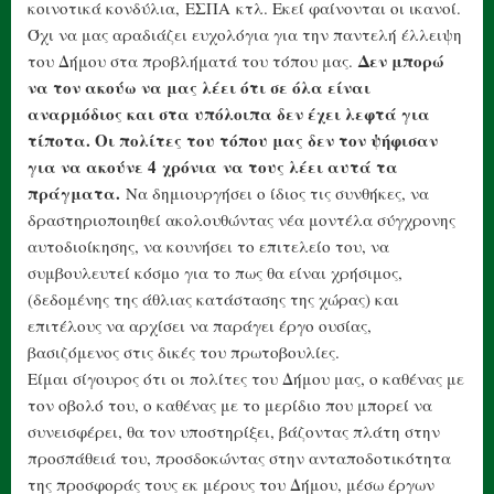
κοινοτικά κονδύλια,
ΕΣΠΑ κτλ. Εκεί φαίνονται οι ικανοί.
Όχι να μας αραδιάζει ευχολόγια για την παντελή έλλειψη
Δεν μπορώ
του Δήμου στα προβλήματά του τόπου μας.
να τον ακούω να μας λέει ότι σε όλα είναι
αναρμόδιος και στα υπόλοιπα δεν έχει λεφτά για
τίποτα. Οι πολίτες του τόπου μας δεν τον ψήφισαν
για να ακούνε 4 χρόνια να τους λέει αυτά τα
πράγματα.
Να δημιουργήσει ο ίδιος τις συνθήκες, να
δραστηριοποιηθεί ακολουθώντας νέα μοντέλα σύγχρονης
αυτοδιοίκησης, να κουνήσει το επιτελείο του, να
συμβουλευτεί κόσμο για το πως θα είναι χρήσιμος,
(δεδομένης της άθλιας κατάστασης της χώρας) και
επιτέλους να αρχίσει να παράγει έργο ουσίας,
βασιζόμενος στις δικές του πρωτοβουλίες.
Είμαι σίγουρος ότι οι πολίτες του Δήμου μας, ο καθένας με
τον οβολό του, ο καθένας με το μερίδιο που μπορεί να
συνεισφέρει, θα τον υποστηρίξει, βάζοντας πλάτη στην
προσπάθειά του, προσδοκώντας στην ανταποδοτικότητα
της προσφοράς τους εκ μέρους του Δήμου, μέσω έργων