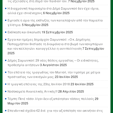
τις εξετάσεις στη σορό του παιδιού του.
7 Νοεμβρίου 2025
Η διαχρονική παρανομία στο Δήμο Σαρωνικού δεν έχει όρια,
αλλά έχει συνένοχους
6 Νοεμβρίου 2025
Έφτασε η ώρα της εκδίωξης των καταληψιών από την παραλία
γλίστρα.
5 Νοεμβρίου 2025
Εκδίκηση και δικαίωση
19 Σεπτεμβρίου 2025
Έργα και ημέρες δημάρχου Σαρωνικού: «Ο κ. Δημήτρης
Παπαχρήστου θυσίασε τη διαφάνεια στο βωμό των κουμπάρων
και τον κολλητών» καταγγέλλει η αντιπολίτευση
7 Σεπτεμβρίου
2025
Δήμος Σαρωνικού: 29 νέες θέσεις εργασίας – Οι ειδικότητες,
προθεσμία αιτήσεων
3 Αυγούστου 2025
Την επέτειο της τραγωδίας του Ματιού, την τιμούμε με μέτρα
προστασίας των οικισμών μας;
23 Ιουλίου 2025
Η τραγική επέτειος της 23ης Ιουλίου 2018
23 Ιουλίου 2025
Νοσοκομείο Ανατολικής Αττικής!!!
28 Απριλίου 2025
Τέμπη: Ποτέ τόσοι λίγοι δεν εξαπάτησαν τόσους πολλούς
29
Μαρτίου 2025
Επενδυτικό σχέδιο €2 δισ. για την αξιοποίηση του ακινήτου στις