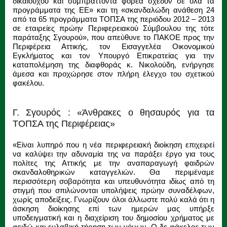
δικαιούχου και συμπράττοντα φορέα σχεδόν σε όλα τα
προγράμματα της ΕΕ» και τη «σκανδαλώδη ανάθεση 24
από τα 65 προγράμματα ΤΟΠΣΑ της περιόδου 2012 – 2013
σε εταιρείες πρώην Περιφερειακού Σύμβουλου της τότε
παράταξης Σγουρού», που απεύθυνε το ΠΑΚΟΕ προς την
Περιφέρεια Αττικής, τον Εισαγγελέα Οικονομικού
Εγκλήματος και τον Υπουργό Επικρατείας για την
καταπολέμηση της διαφθοράς κ. Νικολούδη, ενήργησε
άμεσα και προχώρησε στον πλήρη έλεγχο του σχετικού
φακέλου.
Γ. Σγουρός : «Άνθρακες ο θησαυρός για τα
ΤΟΠΣΑ της Περιφέρειας»
«Είναι λυπηρό που η νέα περιφερειακή διοίκηση επιχειρεί
να καλύψει την αδυναμία της να παράξει έργο για τους
πολίτες της Αττικής με την αναπαραγωγή φαιδρών
σκανδαλοθηρικών καταγγελιών. Θα περιμέναμε
περισσότερη σοβαρότητα και υπευθυνότητα ιδίως από τη
στιγμή που σπιλώνονται υπολήψεις πρώην συναδέλφων,
χωρίς αποδείξεις. Γνωρίζουν όλοι άλλωστε πολύ καλά ότι η
άσκηση διοίκησης επί των ημερών μας υπήρξε
υποδειγματική και η διαχείριση του δημοσίου χρήματος με
φειδώ και ευλαβική τήρηση των νόμων. Ο δε φάκελος των