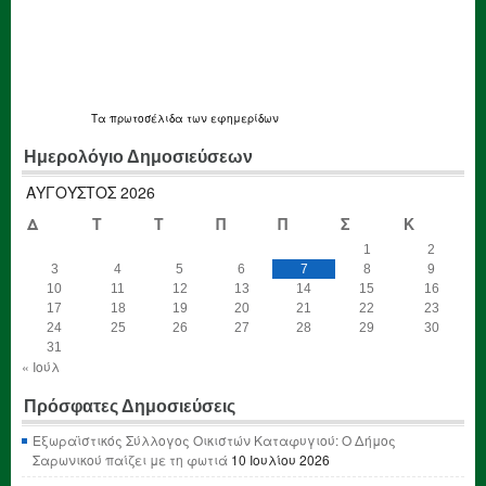
Τα
πρωτοσέλιδα
των εφημερίδων
Ημερολόγιο Δημοσιεύσεων
ΑΎΓΟΥΣΤΟΣ 2026
Δ
Τ
Τ
Π
Π
Σ
Κ
1
2
3
4
5
6
7
8
9
10
11
12
13
14
15
16
17
18
19
20
21
22
23
24
25
26
27
28
29
30
31
« Ιούλ
Πρόσφατες Δημοσιεύσεις
Εξωραϊστικός Σύλλογος Οικιστών Καταφυγιού: Ο Δήμος
Σαρωνικού παίζει με τη φωτιά
10 Ιουλίου 2026