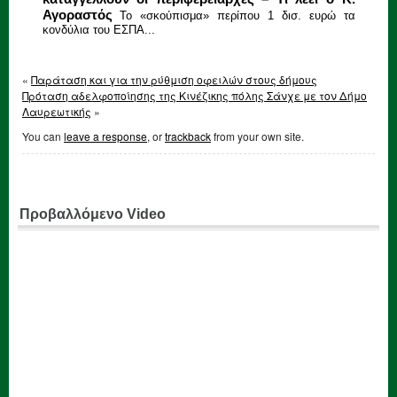
Αγοραστός
Το «σκούπισμα» περίπου 1 δισ. ευρώ τα
κονδύλια του ΕΣΠΑ...
«
Παράταση και για την ρύθμιση οφειλών στους δήμους
Πρόταση αδελφοποίησης της Κινέζικης πόλης Σάνχε με τον Δήμο
Λαυρεωτικής
»
You can
leave a response
, or
trackback
from your own site.
Προβαλλόμενο Video