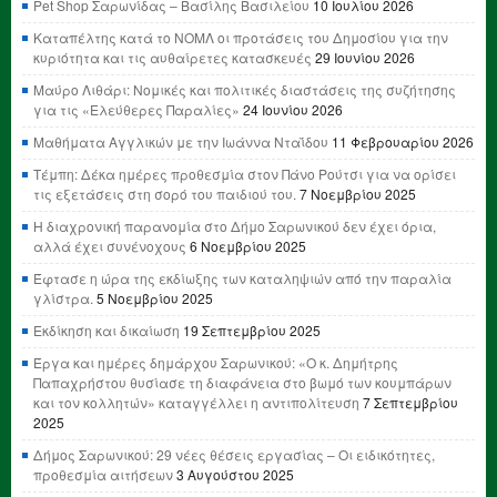
Pet Shop Σαρωνίδας – Βασίλης Βασιλείου
10 Ιουλίου 2026
Καταπέλτης κατά το ΝΟΜΛ οι προτάσεις του Δημοσίου για την
κυριότητα και τις αυθαίρετες κατασκευές
29 Ιουνίου 2026
Μαύρο Λιθάρι: Νομικές και πολιτικές διαστάσεις της συζήτησης
για τις «Ελεύθερες Παραλίες»
24 Ιουνίου 2026
Μαθήματα Αγγλικών με την Ιωάννα Νταΐδου
11 Φεβρουαρίου 2026
Τέμπη: Δέκα ημέρες προθεσμία στον Πάνο Ρούτσι για να ορίσει
τις εξετάσεις στη σορό του παιδιού του.
7 Νοεμβρίου 2025
Η διαχρονική παρανομία στο Δήμο Σαρωνικού δεν έχει όρια,
αλλά έχει συνένοχους
6 Νοεμβρίου 2025
Έφτασε η ώρα της εκδίωξης των καταληψιών από την παραλία
γλίστρα.
5 Νοεμβρίου 2025
Εκδίκηση και δικαίωση
19 Σεπτεμβρίου 2025
Έργα και ημέρες δημάρχου Σαρωνικού: «Ο κ. Δημήτρης
Παπαχρήστου θυσίασε τη διαφάνεια στο βωμό των κουμπάρων
και τον κολλητών» καταγγέλλει η αντιπολίτευση
7 Σεπτεμβρίου
2025
Δήμος Σαρωνικού: 29 νέες θέσεις εργασίας – Οι ειδικότητες,
προθεσμία αιτήσεων
3 Αυγούστου 2025