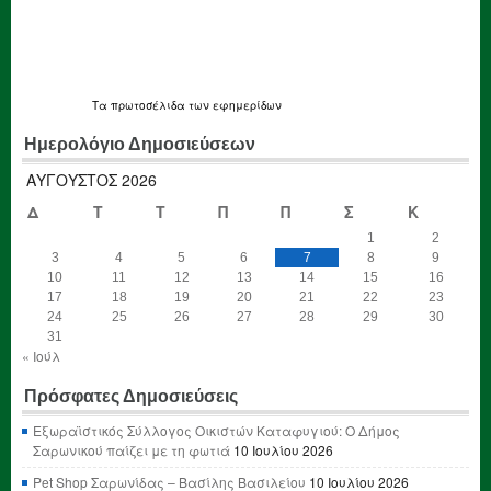
Τα
πρωτοσέλιδα
των εφημερίδων
Ημερολόγιο Δημοσιεύσεων
ΑΎΓΟΥΣΤΟΣ 2026
Δ
Τ
Τ
Π
Π
Σ
Κ
1
2
3
4
5
6
7
8
9
10
11
12
13
14
15
16
17
18
19
20
21
22
23
24
25
26
27
28
29
30
31
« Ιούλ
Πρόσφατες Δημοσιεύσεις
Εξωραϊστικός Σύλλογος Οικιστών Καταφυγιού: Ο Δήμος
Σαρωνικού παίζει με τη φωτιά
10 Ιουλίου 2026
Pet Shop Σαρωνίδας – Βασίλης Βασιλείου
10 Ιουλίου 2026