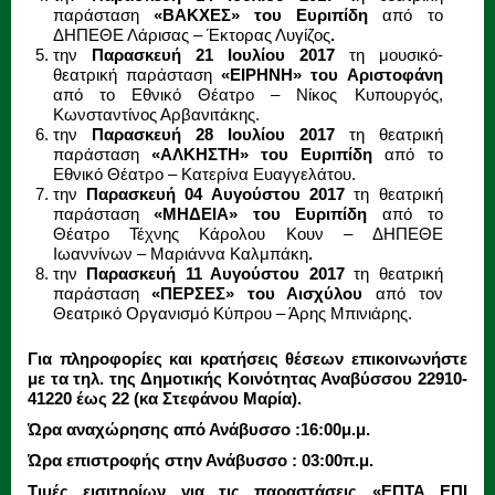
παράσταση
«ΒΑΚΧΕΣ» του Ευριπίδη
από το
ΔΗΠΕΘΕ Λάρισας – Έκτορας Λυγίζος
.
την
Παρασκευή 21 Ιουλίου 2017
τη μουσικό-
θεατρική παράσταση
«ΕΙΡΗΝΗ» του Αριστοφάνη
από το Εθνικό Θέατρο – Νίκος Κυπουργός,
Κωνσταντίνος Αρβανιτάκης.
την
Παρασκευή 28 Ιουλίου 2017
τη θεατρική
παράσταση
«ΑΛΚΗΣΤΗ»
του Ευριπίδη
από το
Εθνικό Θέατρο – Κατερίνα Ευαγγελάτου.
την
Παρασκευή 04 Αυγούστου 2017
τη θεατρική
παράσταση
«ΜΗΔΕΙΑ» του Ευριπίδη
από το
Θέατρο Τέχνης Κάρολου Κουν – ΔΗΠΕΘΕ
Ιωαννίνων – Μαριάννα Καλμπάκη
.
την
Παρασκευή 11 Αυγούστου 2017
τη θεατρική
παράσταση
«ΠΕΡΣΕΣ» του Αισχύλου
από τον
Θεατρικό Οργανισμό Κύπρου – Άρης Μπινιάρης.
Για πληροφορίες και κρατήσεις θέσεων επικοινωνήστε
με
τα τηλ. της Δημοτικής Κοινότητας Αναβύσσου 22910-
41220 έως 22 (κα Στεφάνου Μαρία).
Ώρα αναχώρησης από Ανάβυσσο :16:00μ.μ.
Ώρα επιστροφής στην Ανάβυσσο : 03:00π.μ.
Τιμές εισιτηρίων για τις παραστάσεις «ΕΠΤΑ ΕΠΙ