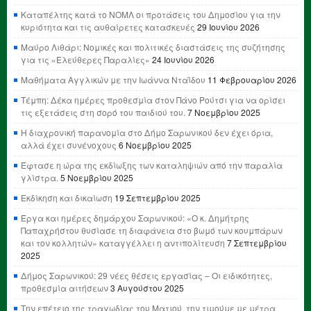
Καταπέλτης κατά το ΝΟΜΛ οι προτάσεις του Δημοσίου για την
κυριότητα και τις αυθαίρετες κατασκευές
29 Ιουνίου 2026
Μαύρο Λιθάρι: Νομικές και πολιτικές διαστάσεις της συζήτησης
για τις «Ελεύθερες Παραλίες»
24 Ιουνίου 2026
Μαθήματα Αγγλικών με την Ιωάννα Νταΐδου
11 Φεβρουαρίου 2026
Τέμπη: Δέκα ημέρες προθεσμία στον Πάνο Ρούτσι για να ορίσει
τις εξετάσεις στη σορό του παιδιού του.
7 Νοεμβρίου 2025
Η διαχρονική παρανομία στο Δήμο Σαρωνικού δεν έχει όρια,
αλλά έχει συνένοχους
6 Νοεμβρίου 2025
Έφτασε η ώρα της εκδίωξης των καταληψιών από την παραλία
γλίστρα.
5 Νοεμβρίου 2025
Εκδίκηση και δικαίωση
19 Σεπτεμβρίου 2025
Έργα και ημέρες δημάρχου Σαρωνικού: «Ο κ. Δημήτρης
Παπαχρήστου θυσίασε τη διαφάνεια στο βωμό των κουμπάρων
και τον κολλητών» καταγγέλλει η αντιπολίτευση
7 Σεπτεμβρίου
2025
Δήμος Σαρωνικού: 29 νέες θέσεις εργασίας – Οι ειδικότητες,
προθεσμία αιτήσεων
3 Αυγούστου 2025
Την επέτειο της τραγωδίας του Ματιού, την τιμούμε με μέτρα