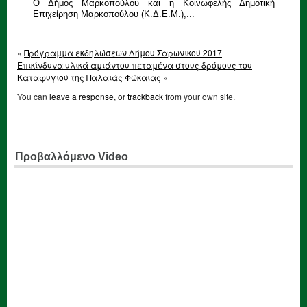
Ο Δήμος Μαρκοπούλου και η Κοινωφελής Δημοτική
Επιχείρηση Μαρκοπούλου (Κ.Δ.Ε.Μ.),...
«
Πρόγραμμα εκδηλώσεων Δήμου Σαρωνικού 2017
Επικίνδυνα υλικά αμιάντου πεταμένα στους δρόμους του
Καταφυγιού της Παλαιάς Φώκαιας
»
You can
leave a response
, or
trackback
from your own site.
Προβαλλόμενο Video