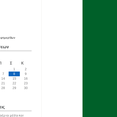
εφημερίδων
σεων
Π
Σ
Κ
1
2
7
8
9
14
15
16
21
22
23
28
29
30
εις
αέρια μέσα και