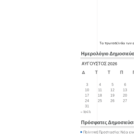
Τα
πρωτοσέλιδα
των 
Ημερολόγιο Δημοσιεύ
ΑΎΓΟΥΣΤΟΣ 2026
Δ
Τ
Τ
Π
3
4
5
6
10
11
12
13
17
18
19
20
24
25
26
27
31
« Ιούλ
Πρόσφατες Δημοσιεύσ
Πολιτική Προστασία: Νέα εν