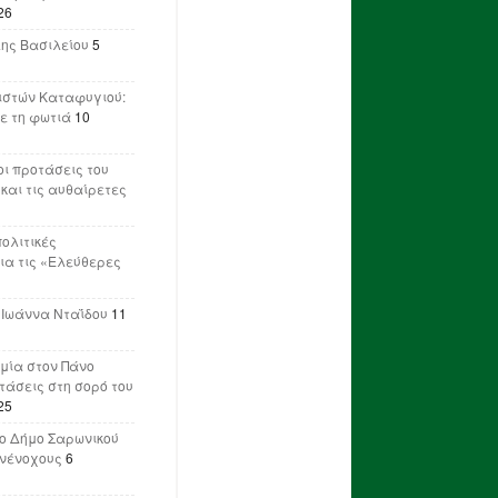
26
λης Βασιλείου
5
ιστών Καταφυγιού:
ε τη φωτιά
10
ι προτάσεις του
 και τις αυθαίρετες
πολιτικές
ια τις «Ελεύθερες
 Ιωάννα Νταΐδου
11
μία στον Πάνο
ετάσεις στη σορό του
25
ο Δήμο Σαρωνικού
υνένοχους
6