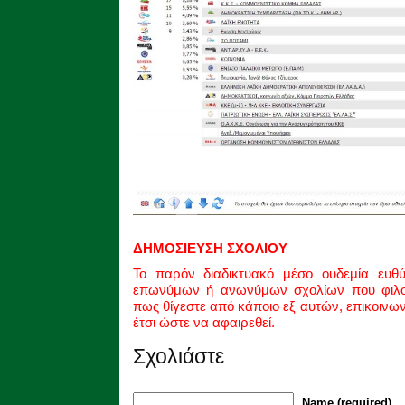
ΔΗΜΟΣΙΕΥΣΗ ΣΧΟΛΙΟΥ
Το παρόν διαδικτυακό μέσο ουδεμία ευθ
επωνύμων ή ανωνύμων σχολίων που φιλοξ
πως θίγεστε από κάποιο εξ αυτών, επικοινω
έτσι ώστε να αφαιρεθεί.
Σχολιάστε
Name (required)