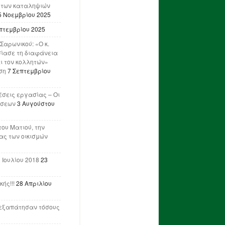
 των καταληψιών
5 Νοεμβρίου 2025
πτεμβρίου 2025
Σαρωνικού: «Ο κ.
ίασε τη διαφάνεια
ι τον κολλητών»
ση
7 Σεπτεμβρίου
έσεις εργασίας – Οι
ήσεων
3 Αυγούστου
του Ματιού, την
ας των οικισμών
 Ιουλίου 2018
23
ής!!!
28 Απριλίου
ν εξαπάτησαν τόσους