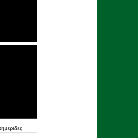
φημεριδες