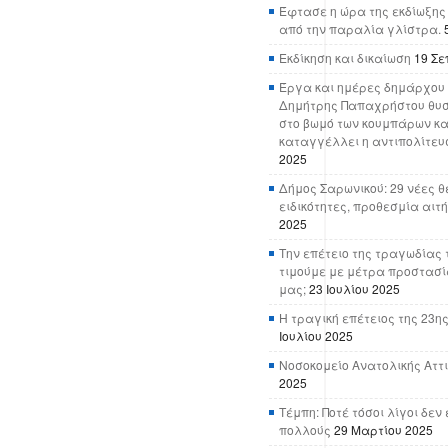
Έφτασε η ώρα της εκδίωξης
από την παραλία γλίστρα.
Εκδίκηση και δικαίωση
19 Σε
Έργα και ημέρες δημάρχου 
Δημήτρης Παπαχρήστου θυσ
στο βωμό των κουμπάρων κα
καταγγέλλει η αντιπολίτευ
2025
Δήμος Σαρωνικού: 29 νέες θ
ειδικότητες, προθεσμία αιτ
2025
Την επέτειο της τραγωδίας 
τιμούμε με μέτρα προστασί
μας;
23 Ιουλίου 2025
Η τραγική επέτειος της 23ης
Ιουλίου 2025
Νοσοκομείο Ανατολικής Αττικ
2025
Τέμπη: Ποτέ τόσοι λίγοι δε
πολλούς
29 Μαρτίου 2025