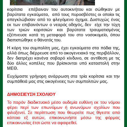
κορίτσια επέβαιναν του αυτοκινήτου και σώθηκαν με
βαρύτατα εγκαύματα, από τους πυροσβέστες οι οποίοι τις
απεγκλώβισαν από το φλεγόμενο όχημα. Δυστυχώς ένας
εκ των επιβαινόντων ο νεαρός οδηγός, δεν είχε την τύχη
των τριών κοριτσιών και βαρύτατα τραυματισμένος
εξέπνευσε κατά τη μεταφορά του στο νοσοκομείο, όπου
διαπιστώθηκε ο θάνατός του.
Η κόρη του συμπολίτη μας, έχει εγκαύματα στα πόδια της,
αλλά όπως διέρρευσε από το οικογενειακό της περιβάλλον,
δεν διατρέχει κανένα σοβαρό κίνδυνο, σε αντίθεση με τις
δύο άλλες κοπέλες που βρίσκονται υπό καταστολή στην
ΜΕΘ.
Ευχόμαστε γρήγορη ανάρρωση στα τρία κορίτσια και την
συμπάθειά μας στις οικογένειες των συμπολιτών μας.
ΔΗΜΟΣΙΕΥΣΗ ΣΧΟΛΙΟΥ
Το παρόν διαδικτυακό μέσο ουδεμία ευθύνη εκ του νόμου
φέρει περί των επωνύμων ή ανωνύμων σχολίων που
φιλοξενεί. Σε περίπτωση που θεωρείτε πως θίγεστε από
κάποιο εξ αυτών, επικοινωνήστε μέσω της φόρμας
επικοινωνίας έτσι ώστε να αφαιρεθεί.