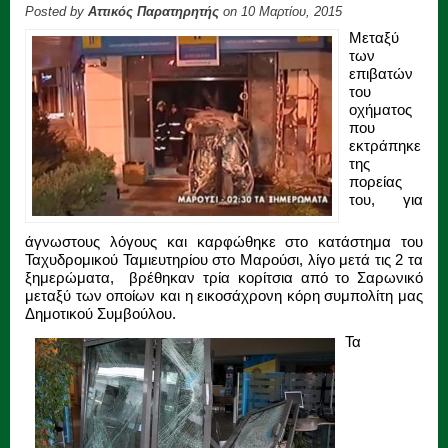
Posted by
Αττικός Παρατηρητής
on 10 Μαρτίου, 2015
Μεταξύ
των
επιβατών
του
οχήματος
που
εκτράπηκε
της
πορείας
του, για
άγνωστους λόγους και καρφώθηκε στο κατάστημα του
Ταχυδρομικού Ταμιευτηρίου στο Μαρούσι, λίγο μετά τις 2 τα
ξημερώματα, βρέθηκαν τρία κορίτσια από το Σαρωνικό
μεταξύ των οποίων και η εικοσάχρονη κόρη συμπολίτη μας
Δημοτικού Συμβούλου.
Τα