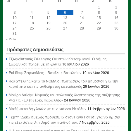
Δ
Τ
Τ
Π
Π
Σ
Κ
1
2
3
4
5
6
7
8
9
10
11
12
13
14
15
16
17
18
19
20
21
22
23
24
25
26
27
28
29
30
31
« Ιούλ
Πρόσφατες Δημοσιεύσεις
Εξωραϊστικός Σύλλογος Οικιστών Καταφυγιού: Ο Δήμος
Σαρωνικού παίζει με τη φωτιά
10 Ιουλίου 2026
Pet Shop Σαρωνίδας – Βασίλης Βασιλείου
10 Ιουλίου 2026
Καταπέλτης κατά το ΝΟΜΛ οι προτάσεις του Δημοσίου για την
κυριότητα και τις αυθαίρετες κατασκευές
29 Ιουνίου 2026
Μαύρο Λιθάρι: Νομικές και πολιτικές διαστάσεις της συζήτησης
για τις «Ελεύθερες Παραλίες»
24 Ιουνίου 2026
Μαθήματα Αγγλικών με την Ιωάννα Νταΐδου
11 Φεβρουαρίου 2026
Τέμπη: Δέκα ημέρες προθεσμία στον Πάνο Ρούτσι για να ορίσει
τις εξετάσεις στη σορό του παιδιού του.
7 Νοεμβρίου 2025
Η διαχρονική παρανομία στο Δήμο Σαρωνικού δεν έχει όρια,