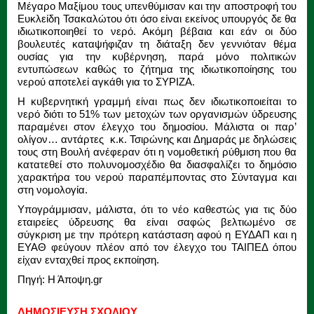
Μέγαρο Μαξίμου τους υπενθύμισαν και την αποστροφή του
Ευκλείδη Τσακαλώτου ότι όσο είναι εκείνος υπουργός δε θα
ιδιωτικοποιηθεί το νερό. Ακόμη βέβαια και εάν οι δύο
βουλευτές καταψήφιζαν τη διάταξη δεν γεννιόταν θέμα
ουσίας για την κυβέρνηση, παρά μόνο πολιτικών
εντυπώσεων καθώς το ζήτημα της ιδιωτικοποίησης του
νερού αποτελεί αγκάθι για το ΣΥΡΙΖΑ.
Η κυβερνητική γραμμή είναι πως δεν ιδιωτικοποιείται το
νερό διότι το 51% των μετοχών των οργανισμών ύδρευσης
παραμένει στον έλεγχο του δημοσίου. Μάλιστα οι παρ’
ολίγον… αντάρτες κ.κ. Τσιρώνης και Δημαράς με δηλώσεις
τους στη Βουλή ανέφεραν ότι η νομοθετική ρύθμιση που θα
κατατεθεί στο πολυνομοσχέδιο θα διασφαλίζει το δημόσιο
χαρακτήρα του νερού παραπέμποντας στο Σύνταγμα και
στη νομολογία.
Υπογράμμισαν, μάλιστα, ότι το νέο καθεστώς για τις δύο
εταιρείες ύδρευσης θα είναι σαφώς βελτιωμένο σε
σύγκριση με την πρότερη κατάσταση αφού η ΕΥΔΑΠ και η
ΕΥΑΘ φεύγουν πλέον από τον έλεγχο του ΤΑΙΠΕΔ όπου
είχαν ενταχθεί προς εκποίηση.
Πηγή: Η Άποψη.gr
ΔΗΜΟΣΙΕΥΣΗ ΣΧΟΛΙΟΥ