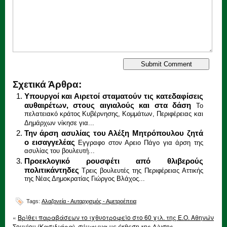
Σχετικά Άρθρα:
Υπουργοί και Αιρετοί σταματούν τις κατεδαφίσεις
αυθαιρέτων, στους αιγιαλούς και στα δάση
Το
πελατειακό κράτος Κυβέρνησης, Κομμάτων, Περιφέρειας και
Δημάρχων νίκησε για...
Την άρση ασυλίας του Αλέξη Μητρόπουλου ζητά
ο εισαγγελέας
Εγγραφο στον Αρειο Πάγο για άρση της
ασυλίας του βουλευτή...
Προεκλογικό ρουσφέτι από θλιβερούς
πολιτικάντηδες
Τρεις βουλευτές της Περιφέρειας Αττικής
της Νέας Δημοκρατίας Γιώργος Βλάχος...
Tags:
Αλαζονεία - Αυταρχισμός - Αμετροέπεια
«
Βρίθει παραβάσεων το ιχθυοτροφείο στο 60 χιλ. της Ε.Ο. Αθηνών
Σουνίου (Κασιδιάρα), σύμφωνα με έκθεση της Δ/νσης