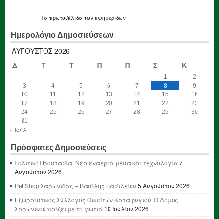
Τα
πρωτοσέλιδα
των εφημερίδων
Ημερολόγιο Δημοσιεύσεων
ΑΎΓΟΥΣΤΟΣ 2026
Δ
Τ
Τ
Π
Π
Σ
Κ
1
2
3
4
5
6
7
8
9
10
11
12
13
14
15
16
17
18
19
20
21
22
23
24
25
26
27
28
29
30
31
« Ιούλ
Πρόσφατες Δημοσιεύσεις
Πολιτική Προστασία: Νέα εναέρια μέσα και τεχνολογία
7
Αυγούστου 2026
Pet Shop Σαρωνίδας – Βασίλης Βασιλείου
5 Αυγούστου 2026
Εξωραϊστικός Σύλλογος Οικιστών Καταφυγιού: Ο Δήμος
Σαρωνικού παίζει με τη φωτιά
10 Ιουλίου 2026