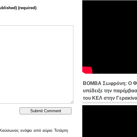
ublished) (required)
ΒΟΜΒΑ Σωφρόνη: Ο Φ
υπέδειξε την παρέμβασ
του ΚΕΛ στην Γερακίν
Καύσωνας ενόψει από αύριο Τετάρτη