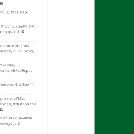
26
λης Βασιλείου
5
ιστών Καταφυγιού:
ε τη φωτιά
10
ι προτάσεις του
 και τις αυθαίρετες
πολιτικές
ια τις «Ελεύθερες
 Ιωάννα Νταΐδου
11
μία στον Πάνο
ετάσεις στη σορό του
25
ο Δήμο Σαρωνικού
υνένοχους
6