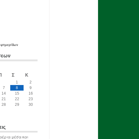
εφημερίδων
σεων
Π
Σ
Κ
1
2
7
8
9
14
15
16
21
22
23
28
29
30
εις
αέρια μέσα και