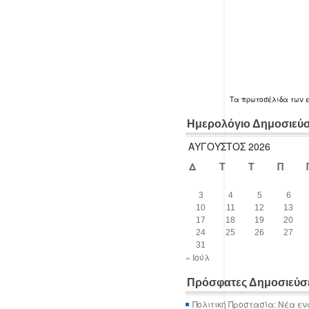
Τα
πρωτοσέλιδα
των 
Ημερολόγιο Δημοσιεύ
ΑΎΓΟΥΣΤΟΣ 2026
Δ
Τ
Τ
Π
3
4
5
6
10
11
12
13
17
18
19
20
24
25
26
27
31
« Ιούλ
Πρόσφατες Δημοσιεύσ
Πολιτική Προστασία: Νέα εν