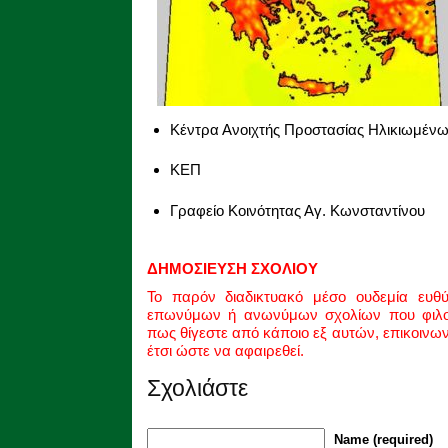
Κέντρα Ανοιχτής Προστασίας Ηλικιωμέν
ΚΕΠ
Γραφείο Κοινότητας Αγ. Κωνσταντίνου
ΔΗΜΟΣΙΕΥΣΗ ΣΧΟΛΙΟΥ
Το παρόν διαδικτυακό μέσο ουδεμία ευθ
επωνύμων ή ανωνύμων σχολίων που φιλοξ
πως θίγεστε από κάποιο εξ αυτών, επικοινω
έτσι ώστε να αφαιρεθεί.
Σχολιάστε
Name (required)