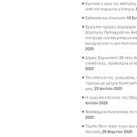
Έφτασε η ώρα της εκδίωξης
από την παραλία γλίστρα.
Εκδίκηση και δικαίωση
19 Σε
Έργα και ημέρες δημάρχου 
Δημήτρης Παπαχρήστου θυσ
στο βωμό των κουμπάρων κα
καταγγέλλει η αντιπολίτευ
2025
Δήμος Σαρωνικού: 29 νέες θ
ειδικότητες, προθεσμία αιτ
2025
Την επέτειο της τραγωδίας 
τιμούμε με μέτρα προστασί
μας;
23 Ιουλίου 2025
Η τραγική επέτειος της 23ης
Ιουλίου 2025
Νοσοκομείο Ανατολικής Αττικ
2025
Τέμπη: Ποτέ τόσοι λίγοι δε
πολλούς
29 Μαρτίου 2025