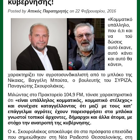
κυβέρνησης!
Posted by
Αττικός Παρατηρητής
on 22 Φεβρουαρίου, 2016
«Κομματικό
υπάλληλο,
που ό,τι και
να τού
δώσεις
αυτό έκανε,
αυτό κάνει
και αυτό θα
κάνει»,
χαρακτηρίζει τον αγροτοσυνδικαλιστή από το μπλόκο της
Νίκαιας, Βαγγέλη Μπούτα, ο βουλευτής του ΣΥΡΙΖΑ,
Παναγιώτης Σκουρολιάκος.
Μιλώντας στο Πρακτορείο 104,9 FM, τόνισε χαρακτηριστικά
ότι
«είναι υπάλληλος κομματικός, κομματικό στέλεχος»
και συνέχισε καταγγέλλοντας ότι μαζί με τους κατ’
επάγγελμα αγρότες έχουν παρεισφρήσει στα μπλόκα
γνωστοί τοπικοί άρχοντες, δήμαρχοι και άλλα άτομα, με
στόχο την ανατροπή της κυβέρνησης.
Ο κ. Σκουρολιάκος αποκάλυψε ότι στα πρόσφατα επεισόδια
που σημειώθηκαν στη Νέα Ραιδεστό Θεσσαλονίκης, στη