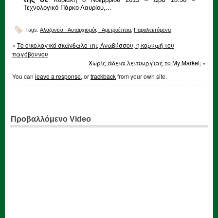
Κυριακή 8 Νοεμβρίου 2015 – Ώρα 18:30 –
Τεχνολογικό Πάρκο Λαυρίου,...
Tags:
Αλαζονεία - Αυταρχισμός - Αμετροέπεια
,
Παραλειπόμενα
«
Το οικολογικό σκάνδαλο της Αναβύσσου, η κορυφή του
παγόβουνου
Χωρίς άδεια λειτουργίας το My Market;
»
You can
leave a response
, or
trackback
from your own site.
Προβαλλόμενο Video