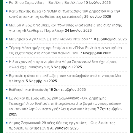
Pet Shop Σαρωνίδας – Βασίλης Βασιλείου
10 Ιουλίου 2026
Καταπέλτης κατά το ΝΟΜΛ οι προτάσεις του Δημοσίου για την
κυριότητα και τις αυθαίρετες κατασκευές
29 Ιουνίου 2026
Μαύρο Λιθάρι: Νομικές και πολιτικές διαστάσεις της συζήτησης
για τις «Ελεύθερες Παραλίες»
24 Ιουνίου 2026
Μαθήματα Αγγλικών με την Ιωάννα Νταΐδου
11 Φεβρουαρίου 2026
Τέμπη: Δέκα ημέρες προθεσμία στον Πάνο Ρούτσι για να ορίσει
τις εξετάσεις στη σορό του παιδιού του.
7 Νοεμβρίου 2025
Η διαχρονική παρανομία στο Δήμο Σαρωνικού δεν έχει όρια,
αλλά έχει συνένοχους
6 Νοεμβρίου 2025
Έφτασε η ώρα της εκδίωξης των καταληψιών από την παραλία
γλίστρα.
5 Νοεμβρίου 2025
Εκδίκηση και δικαίωση
19 Σεπτεμβρίου 2025
Έργα και ημέρες δημάρχου Σαρωνικού: «Ο κ. Δημήτρης
Παπαχρήστου θυσίασε τη διαφάνεια στο βωμό των κουμπάρων
και τον κολλητών» καταγγέλλει η αντιπολίτευση
7 Σεπτεμβρίου
2025
Δήμος Σαρωνικού: 29 νέες θέσεις εργασίας – Οι ειδικότητες,
προθεσμία αιτήσεων
3 Αυγούστου 2025