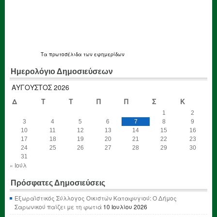
Τα
πρωτοσέλιδα
των εφημερίδων
Ημερολόγιο Δημοσιεύσεων
ΑΎΓΟΥΣΤΟΣ 2026
Δ
Τ
Τ
Π
Π
Σ
Κ
1
2
3
4
5
6
7
8
9
10
11
12
13
14
15
16
17
18
19
20
21
22
23
24
25
26
27
28
29
30
31
« Ιούλ
Πρόσφατες Δημοσιεύσεις
Εξωραϊστικός Σύλλογος Οικιστών Καταφυγιού: Ο Δήμος
Σαρωνικού παίζει με τη φωτιά
10 Ιουλίου 2026