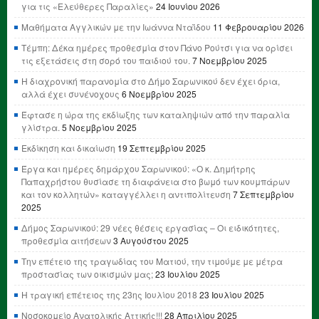
για τις «Ελεύθερες Παραλίες»
24 Ιουνίου 2026
Μαθήματα Αγγλικών με την Ιωάννα Νταΐδου
11 Φεβρουαρίου 2026
Τέμπη: Δέκα ημέρες προθεσμία στον Πάνο Ρούτσι για να ορίσει
τις εξετάσεις στη σορό του παιδιού του.
7 Νοεμβρίου 2025
Η διαχρονική παρανομία στο Δήμο Σαρωνικού δεν έχει όρια,
αλλά έχει συνένοχους
6 Νοεμβρίου 2025
Έφτασε η ώρα της εκδίωξης των καταληψιών από την παραλία
γλίστρα.
5 Νοεμβρίου 2025
Εκδίκηση και δικαίωση
19 Σεπτεμβρίου 2025
Έργα και ημέρες δημάρχου Σαρωνικού: «Ο κ. Δημήτρης
Παπαχρήστου θυσίασε τη διαφάνεια στο βωμό των κουμπάρων
και τον κολλητών» καταγγέλλει η αντιπολίτευση
7 Σεπτεμβρίου
2025
Δήμος Σαρωνικού: 29 νέες θέσεις εργασίας – Οι ειδικότητες,
προθεσμία αιτήσεων
3 Αυγούστου 2025
Την επέτειο της τραγωδίας του Ματιού, την τιμούμε με μέτρα
προστασίας των οικισμών μας;
23 Ιουλίου 2025
Η τραγική επέτειος της 23ης Ιουλίου 2018
23 Ιουλίου 2025
Νοσοκομείο Ανατολικής Αττικής!!!
28 Απριλίου 2025