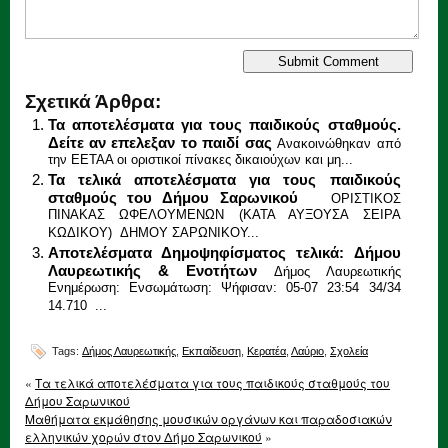
Σχετικά Άρθρα:
Τα αποτελέσματα για τους παιδικούς σταθμούς.
Δείτε αν επελεξαν το παιδί σας
Ανακοινώθηκαν από
την ΕΕΤΑΑ οι οριστικοί πίνακες δικαιούχων και μη...
Τα τελικά αποτελέσματα για τους παιδικούς
σταθμούς του Δήμου Σαρωνικού
ΟΡΙΣΤΙΚΟΣ
ΠΙΝΑΚΑΣ ΩΦΕΛΟΥΜΕΝΩΝ (ΚΑΤΑ ΑΥΞΟΥΣΑ ΣΕΙΡΑ
ΚΩΔΙΚΟΥ) ΔΗΜΟΥ ΣΑΡΩΝΙΚΟΥ...
Αποτελέσματα Δημοψηφίσματος τελικά: Δήμου
Λαυρεωτικής & Ενοτήτων
Δήμος Λαυρεωτικής
Ενημέρωση: Ενσωμάτωση: Ψήφισαν: 05-07 23:54 34/34
14.710 ...
Tags:
Δήμος Λαυρεωτικής
,
Εκπαίδευση
,
Κερατέα
,
Λαύριο
,
Σχολεία
«
Τα τελικά αποτελέσματα για τους παιδικούς σταθμούς του
Δήμου Σαρωνικού
Μαθήματα εκμάθησης μουσικών οργάνων και παραδοσιακών
ελληνικών χορών στον Δήμο Σαρωνικού
»