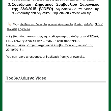
Συνεδρίαση Δημοτικού Συμβουλίου Σαρωνικού
της 23/9/2015 (VIDEO)
Δημοσιεύουμε τα video της
συνεδρίασης του Δημοτικού Συμβουλίου Σαρωνικού της...
Tags:
Ανάβυσσος
,
Δήμος Σαρωνικού
,
Δημοτικό Συμβούλιο
,
Καλύβια
,
Παλαιά
Φώκαια
,
Σαρωνίδα
«
Σχέδιο ιδιωτικοποίησης της καθαριότητας συζητά το ΥΠΕΣΔΑ;
Πολύ καλό για να το περιμένουμε από τον ΣΥΡΙΖΑ
Πίνακας Αποφάσεων Δημοτικού Συμβουλίου Σαρωνικού της
23/10/2015
»
You can
leave a response
, or
trackback
from your own site.
Προβαλλόμενο Video