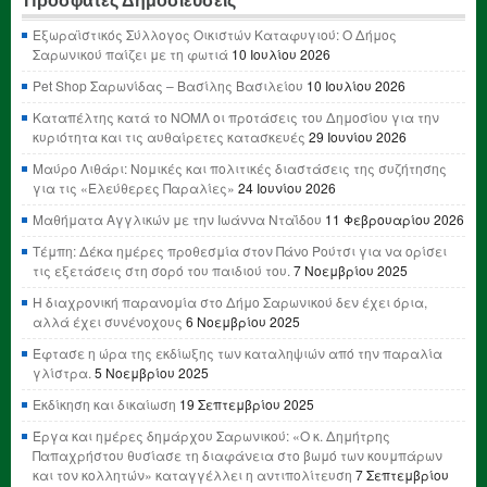
Πρόσφατες Δημοσιεύσεις
Εξωραϊστικός Σύλλογος Οικιστών Καταφυγιού: Ο Δήμος
Σαρωνικού παίζει με τη φωτιά
10 Ιουλίου 2026
Pet Shop Σαρωνίδας – Βασίλης Βασιλείου
10 Ιουλίου 2026
Καταπέλτης κατά το ΝΟΜΛ οι προτάσεις του Δημοσίου για την
κυριότητα και τις αυθαίρετες κατασκευές
29 Ιουνίου 2026
Μαύρο Λιθάρι: Νομικές και πολιτικές διαστάσεις της συζήτησης
για τις «Ελεύθερες Παραλίες»
24 Ιουνίου 2026
Μαθήματα Αγγλικών με την Ιωάννα Νταΐδου
11 Φεβρουαρίου 2026
Τέμπη: Δέκα ημέρες προθεσμία στον Πάνο Ρούτσι για να ορίσει
τις εξετάσεις στη σορό του παιδιού του.
7 Νοεμβρίου 2025
Η διαχρονική παρανομία στο Δήμο Σαρωνικού δεν έχει όρια,
αλλά έχει συνένοχους
6 Νοεμβρίου 2025
Έφτασε η ώρα της εκδίωξης των καταληψιών από την παραλία
γλίστρα.
5 Νοεμβρίου 2025
Εκδίκηση και δικαίωση
19 Σεπτεμβρίου 2025
Έργα και ημέρες δημάρχου Σαρωνικού: «Ο κ. Δημήτρης
Παπαχρήστου θυσίασε τη διαφάνεια στο βωμό των κουμπάρων
και τον κολλητών» καταγγέλλει η αντιπολίτευση
7 Σεπτεμβρίου