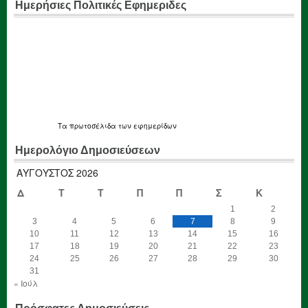
Ημερήσιες Πολιτικές Εφημεριδες
Τα
πρωτοσέλιδα
των εφημερίδων
Ημερολόγιο Δημοσιεύσεων
ΑΎΓΟΥΣΤΟΣ 2026
Δ
Τ
Τ
Π
Π
Σ
Κ
1
2
3
4
5
6
7
8
9
10
11
12
13
14
15
16
17
18
19
20
21
22
23
24
25
26
27
28
29
30
31
« Ιούλ