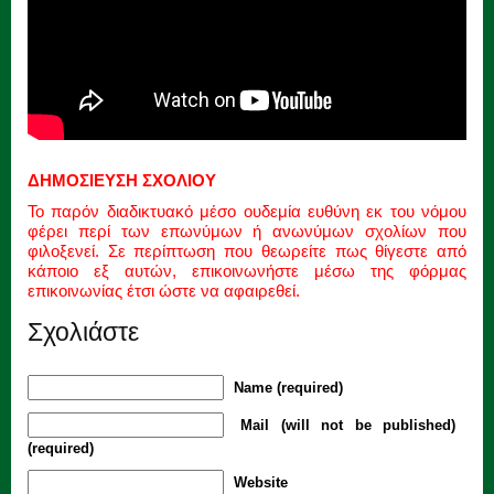
ΔΗΜΟΣΙΕΥΣΗ ΣΧΟΛΙΟΥ
Το παρόν διαδικτυακό μέσο ουδεμία ευθύνη εκ του νόμου
φέρει περί των επωνύμων ή ανωνύμων σχολίων που
φιλοξενεί. Σε περίπτωση που θεωρείτε πως θίγεστε από
κάποιο εξ αυτών, επικοινωνήστε μέσω της φόρμας
επικοινωνίας έτσι ώστε να αφαιρεθεί.
Σχολιάστε
Name (required)
Mail (will not be published)
(required)
Website