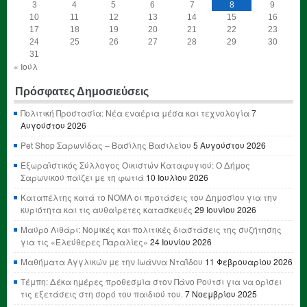
3
4
5
6
7
8
9
10
11
12
13
14
15
16
17
18
19
20
21
22
23
24
25
26
27
28
29
30
31
« Ιούλ
Πρόσφατες Δημοσιεύσεις
Πολιτική Προστασία: Νέα εναέρια μέσα και τεχνολογία
7
Αυγούστου 2026
Pet Shop Σαρωνίδας – Βασίλης Βασιλείου
5 Αυγούστου 2026
Εξωραϊστικός Σύλλογος Οικιστών Καταφυγιού: Ο Δήμος
Σαρωνικού παίζει με τη φωτιά
10 Ιουλίου 2026
Καταπέλτης κατά το ΝΟΜΛ οι προτάσεις του Δημοσίου για την
κυριότητα και τις αυθαίρετες κατασκευές
29 Ιουνίου 2026
Μαύρο Λιθάρι: Νομικές και πολιτικές διαστάσεις της συζήτησης
για τις «Ελεύθερες Παραλίες»
24 Ιουνίου 2026
Μαθήματα Αγγλικών με την Ιωάννα Νταΐδου
11 Φεβρουαρίου 2026
Τέμπη: Δέκα ημέρες προθεσμία στον Πάνο Ρούτσι για να ορίσει
τις εξετάσεις στη σορό του παιδιού του.
7 Νοεμβρίου 2025