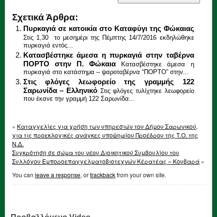
Σχετικά Άρθρα:
Πυρκαγιά σε κατοικία στο Καταφύγι της Φώκαιας
Στις 1,30 το μεσημέρι της Πέμπτης 14/7/2016 εκδηλώθηκε
πυρκαγιά εντός...
Κατασβέστηκε άμεσα η πυρκαγιά στην ταβέρνα
ΠΟΡΤΟ στην Π. Φώκαια
Κατασβέστηκε άμεσα η
πυρκαγιά στο κατάστημα – ψαροταβέρνα “ΠΟΡΤΟ” στην...
Στις φλόγες λεωφορείο της γραμμής 122
Σαρωνίδα – Ελληνικό
Στις φλόγες τυλίχτηκε λεωφορείο
που έκανε την γραμμή 122 Σαρωνίδα...
«
Καταγγελίες για χρήση των υπηρεσιών του Δήμου Σαρωνικού,
για τις προεκλογικές ανάγκες υποψηφίου Προέδρου της Τ.Ο. της
Ν.Δ.
Συγκρότηση σε σώμα του νέου Διοικητικού Συμβουλίου του
Συλλόγου Εμποροεπαγγελματοβιοτεχνών Κέρατέας – Κουβαρά
»
You can
leave a response
, or
trackback
from your own site.