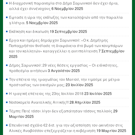
Η διαχρονική παρανομία στο Δήμο Σαρωνικού δεν έχει όρια,
αλλά έχει συνένοχους
6 Νοεμβρίου 2025
Έφτασε η ώρα της εκδίωξης των καταληψιών από την παραλία
γλίστρα.
5 Νοεμβρίου 2025
Εκδίκηση και δικαίωση
19 Σεπτεμβρίου 2025
Έργα και ημέρες δημάρχου Σαρωνικού: «Ο κ. Δημήτρης
Παπαχρήστου θυσίασε τη διαφάνεια στο βωμό των κουμπάρων
και τον κολλητών» καταγγέλλει η αντιπολίτευση
7 Σεπτεμβρίου
2025
Δήμος Σαρωνικού: 29 νέες θέσεις εργασίας – Οι ειδικότητες,
προθεσμία αιτήσεων
3 Αυγούστου 2025
Την επέτειο της τραγωδίας του Ματιού, την τιμούμε με μέτρα
προστασίας των οικισμών μας;
23 Ιουλίου 2025
Η τραγική επέτειος της 23ης Ιουλίου 2018
23 Ιουλίου 2025
Νοσοκομείο Ανατολικής Αττικής!!!
28 Απριλίου 2025
Τέμπη: Ποτέ τόσοι λίγοι δεν εξαπάτησαν τόσους πολλούς
29
Μαρτίου 2025
Επενδυτικό σχέδιο €2 δισ. για την αξιοποίηση του ακινήτου στις
Αλυκές Αναβύσσου επεξεργάζεται η κυβέρνηση
19 Μαρτίου 2025