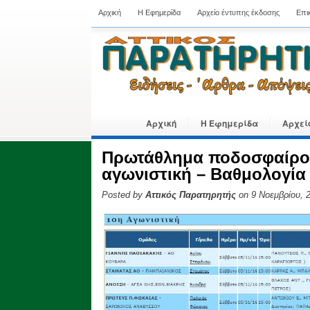
Αρχική
Η Εφημερίδα
Αρχείο έντυπης έκδοσης
Επι
Αρχική
Η Εφημερίδα
Αρχεί
Πρωτάθλημα ποδοσφαίρο
αγωνιστική – Βαθμολογία
Posted by
Αττικός Παρατηρητής
on 9 Νοεμβρίου, 