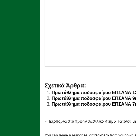
Σχετικά Άρθρα:
Πρωτάθλημα ποδοσφαίρου ΕΠΣΑΝΑ 12η
Πρωτάθλημα ποδοσφαίρου ΕΠΣΑΝΑ 9η 
Πρωτάθλημα ποδοσφαίρου ΕΠΣΑΝΑ 7η 
«
Πεζοπορία στο πρώην βασιλικό Κτήμα Τατοΐου μ
You can
leave a response
, or
trackback
from your own s