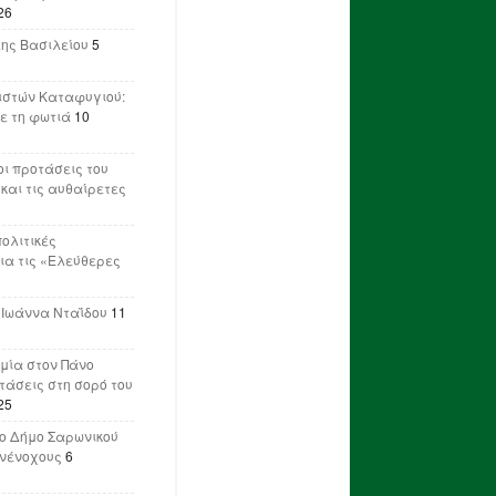
26
λης Βασιλείου
5
ιστών Καταφυγιού:
ε τη φωτιά
10
ι προτάσεις του
 και τις αυθαίρετες
πολιτικές
ια τις «Ελεύθερες
 Ιωάννα Νταΐδου
11
μία στον Πάνο
ετάσεις στη σορό του
25
ο Δήμο Σαρωνικού
υνένοχους
6