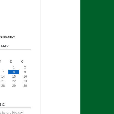
εφημερίδων
σεων
Π
Σ
Κ
1
2
7
8
9
14
15
16
21
22
23
28
29
30
εις
αέρια μέσα και