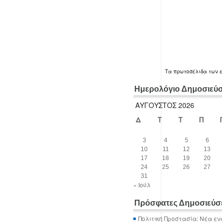
Τα
πρωτοσέλιδα
των 
Ημερολόγιο Δημοσιεύ
ΑΎΓΟΥΣΤΟΣ 2026
Δ
Τ
Τ
Π
3
4
5
6
10
11
12
13
17
18
19
20
24
25
26
27
31
« Ιούλ
Πρόσφατες Δημοσιεύσ
Πολιτική Προστασία: Νέα εν