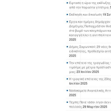
Έφτασε η ώρα της εκδίωξης
από την παραλία γλίστρα.
Εκδίκηση και δικαίωση
19 Σε
Έργα και ημέρες δημάρχου 
Δημήτρης Παπαχρήστου θυσ
στο βωμό των κουμπάρων κα
καταγγέλλει η αντιπολίτευ
2025
Δήμος Σαρωνικού: 29 νέες θ
ειδικότητες, προθεσμία αιτ
2025
Την επέτειο της τραγωδίας 
τιμούμε με μέτρα προστασί
μας;
23 Ιουλίου 2025
Η τραγική επέτειος της 23ης
Ιουλίου 2025
Νοσοκομείο Ανατολικής Αττικ
2025
Τέμπη: Ποτέ τόσοι λίγοι δε
πολλούς
29 Μαρτίου 2025