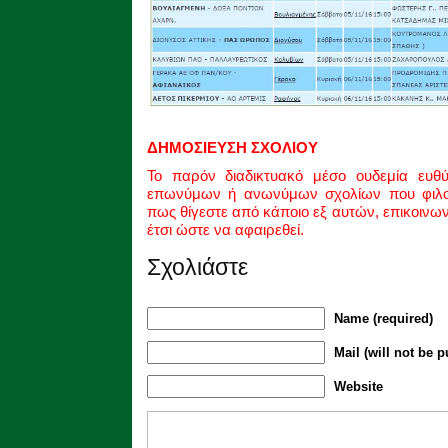
ΔΗΜΟΣΙΕΥΣΗ ΣΧΟΛΙΟΥ
Το παρόν διαδικτυακό μέσο ουδεμία ευθ
επωνύμων ή ανωνύμων σχολίων που φιλοξ
πως θίγεστε από κάποιο εξ αυτών, επικοινω
έτσι ώστε να αφαιρεθεί.
Σχολιάστε
Name (required)
Mail (will not be p
Website