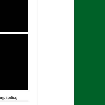
φημεριδες