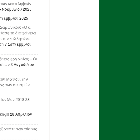
 των καταληψιών
5 Νοεμβρίου 2025
πτεμβρίου 2025
Σαρωνικού: «Ο κ.
ίασε τη διαφάνεια
ι τον κολλητών»
ση
7 Σεπτεμβρίου
έσεις εργασίας – Οι
ήσεων
3 Αυγούστου
του Ματιού, την
ας των οικισμών
 Ιουλίου 2018
23
ής!!!
28 Απριλίου
ν εξαπάτησαν τόσους