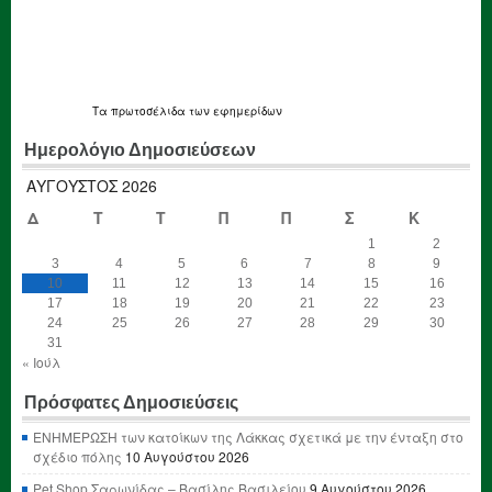
Τα
πρωτοσέλιδα
των εφημερίδων
Ημερολόγιο Δημοσιεύσεων
ΑΎΓΟΥΣΤΟΣ 2026
Δ
Τ
Τ
Π
Π
Σ
Κ
1
2
3
4
5
6
7
8
9
10
11
12
13
14
15
16
17
18
19
20
21
22
23
24
25
26
27
28
29
30
31
« Ιούλ
Πρόσφατες Δημοσιεύσεις
ΕΝΗΜΕΡΩΣΗ των κατοίκων της Λάκκας σχετικά με την ένταξη στο
σχέδιο πόλης
10 Αυγούστου 2026
Pet Shop Σαρωνίδας – Βασίλης Βασιλείου
9 Αυγούστου 2026