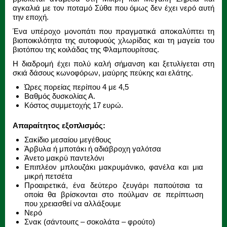
αγκαλιά με τον ποταμό Σύθα που όμως δεν έχει νερό αυτή
την εποχή.
Ένα υπέροχο μονοπάτι που πραγματικά αποκαλύπτει τη
βιοποικιλότητα της αυτοφυούς χλωρίδας και τη μαγεία του
βιοτόπου της κοιλάδας της Φλαμπουρίτσας.
Η διαδρομή έχει πολύ καλή σήμανση και ξετυλίγεται στη
σκιά δάσους κωνοφόρων, μαύρης πεύκης και ελάτης.
Ώρες πορείας περίπου 4 με 4,5
Βαθμός δυσκολίας Α.
Κόστος συμμετοχής 17 ευρώ.
Απαραίτητος εξοπλισμός:
Σακίδιο μεσαίου μεγέθους
Άρβυλα ή μποτάκι ή αδιάβροχη γαλότσα
Άνετο μακρύ παντελόνι
Επιπλέον μπλουζάκι μακρυμάνικο, φανέλα και μια
μικρή πετσέτα
Προαιρετικά, ένα δεύτερο ζευγάρι παπούτσια τα
οποία θα βρίσκονται στο πούλμαν σε περίπτωση
που χρειασθεί να αλλάξουμε
Νερό
Σνακ (σάντουιτς – σοκολάτα – φρούτο)