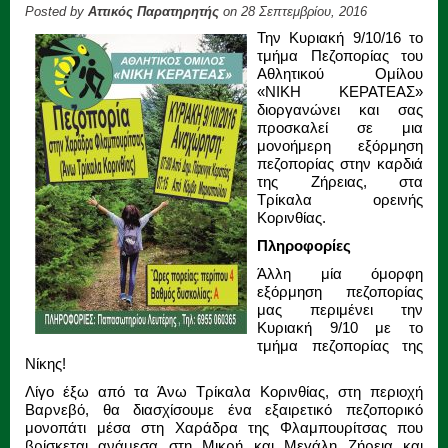
Posted by
Αττικός Παρατηρητής
on 28 Σεπτεμβρίου, 2016
Την Κυριακή 9/10/16 το
τμήμα Πεζοπορίας του
Αθλητικού Ομίλου
«ΝΙΚΗ ΚΕΡΑΤΕΑΣ»
διοργανώνει και σας
προσκαλεί σε μια
μονοήμερη εξόρμηση
πεζοπορίας στην καρδιά
της Ζήρειας, στα
Τρίκαλα ορεινής
Κορινθίας.
Πληροφορίες
Άλλη μία όμορφη
εξόρμηση πεζοπορίας
μας περιμένει την
Κυριακή 9/10 με το
τμήμα πεζοπορίας της
Νίκης!
Λίγο έξω από τα Άνω Τρίκαλα Κορινθίας, στη περιοχή
Βαρνεβό, θα διασχίσουμε ένα εξαιρετικό πεζοπορικό
μονοπάτι μέσα στη Χαράδρα της Φλαμπουρίτσας που
βρίσκεται ανάμεσα στη Μικρή και Μεγάλη Ζήρεια και