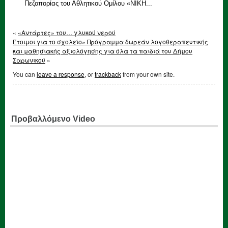
Πεζοπορίας του Αθλητικού Ομίλου «ΝΙΚΗ...
«
«Αντάρτες» του… γλυκού νερού
Έτοιμοι για το σχολείο» Πρόγραμμα δωρεάν λογοθεραπευτικής
και μαθησιακής αξιολόγησης για όλα τα παιδιά του Δήμου
Σαρωνικού
»
You can
leave a response
, or
trackback
from your own site.
Προβαλλόμενο Video