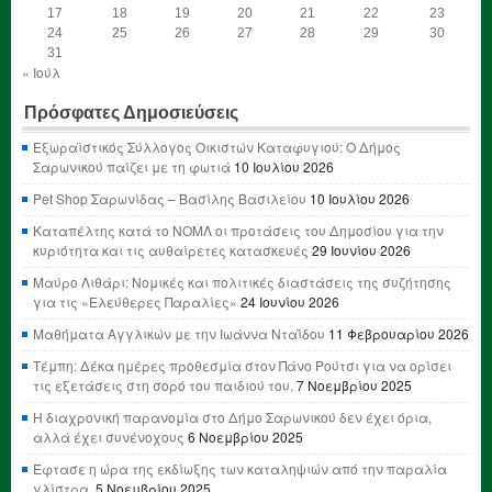
17
18
19
20
21
22
23
24
25
26
27
28
29
30
31
« Ιούλ
Πρόσφατες Δημοσιεύσεις
Εξωραϊστικός Σύλλογος Οικιστών Καταφυγιού: Ο Δήμος
Σαρωνικού παίζει με τη φωτιά
10 Ιουλίου 2026
Pet Shop Σαρωνίδας – Βασίλης Βασιλείου
10 Ιουλίου 2026
Καταπέλτης κατά το ΝΟΜΛ οι προτάσεις του Δημοσίου για την
κυριότητα και τις αυθαίρετες κατασκευές
29 Ιουνίου 2026
Μαύρο Λιθάρι: Νομικές και πολιτικές διαστάσεις της συζήτησης
για τις «Ελεύθερες Παραλίες»
24 Ιουνίου 2026
Μαθήματα Αγγλικών με την Ιωάννα Νταΐδου
11 Φεβρουαρίου 2026
Τέμπη: Δέκα ημέρες προθεσμία στον Πάνο Ρούτσι για να ορίσει
τις εξετάσεις στη σορό του παιδιού του.
7 Νοεμβρίου 2025
Η διαχρονική παρανομία στο Δήμο Σαρωνικού δεν έχει όρια,
αλλά έχει συνένοχους
6 Νοεμβρίου 2025
Έφτασε η ώρα της εκδίωξης των καταληψιών από την παραλία
γλίστρα.
5 Νοεμβρίου 2025