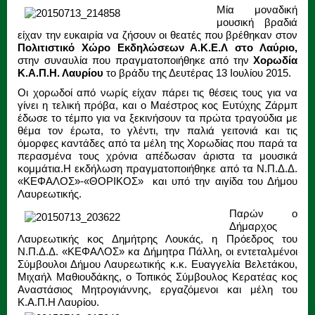
Μία μοναδική
μουσική βραδιά
είχαν την ευκαιρία να ζήσουν οι θεατές που βρέθηκαν στον
Πολιτιστικό Χώρο Εκδηλώσεων Α.Κ.Ε.Λ στο Λαύριο,
στην συναυλία που πραγματοποιήθηκε από την
Χορωδία
Κ.Α.Π.Η. Λαυρίου
το βράδυ της Δευτέρας 13 Ιουλίου 2015.
Οι χορωδοί από νωρίς είχαν πάρει τις θέσεις τους για να
γίνει η τελική πρόβα, και ο Μαέστρος κος Ευτύχης Ζάρμπ
έδωσε το τέμπο για να ξεκινήσουν τα πρώτα τραγούδια με
θέμα τον έρωτα, το γλέντι, την παλιά γειτονιά και τις
όμορφες καντάδες από τα μέλη της Χορωδίας που παρά τα
περασμένα τους χρόνια απέδωσαν άριστα τα μουσικά
κομμάτια.Η εκδήλωση πραγματοποιήθηκε από τα Ν.Π.Δ.Δ.
«ΚΕΦΑΛΟΣ»-«ΘΟΡΙΚΟΣ» και υπό την αιγίδα του Δήμου
Λαυρεωτικής.
Παρών ο
Δήμαρχος
Λαυρεωτικής κος Δημήτρης Λουκάς, η Πρόεδρος του
Ν.Π.Δ.Δ. «ΚΕΦΑΛΟΣ» κα Δήμητρα Πάλλη, οι εντεταλμένοι
Σύμβουλοι Δήμου Λαυρεωτικής κ.κ. Ευαγγελία Βελετάκου,
Μιχαήλ Μαθιουδάκης, ο Τοπικός Σύμβουλος Κερατέας κος
Αναστάσιος Μητρογιάννης, εργαζόμενοι και μέλη του
Κ.Α.Π.Η Λαυρίου.