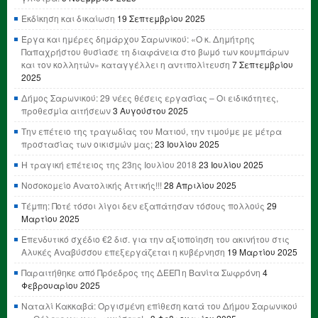
Εκδίκηση και δικαίωση
19 Σεπτεμβρίου 2025
Έργα και ημέρες δημάρχου Σαρωνικού: «Ο κ. Δημήτρης
Παπαχρήστου θυσίασε τη διαφάνεια στο βωμό των κουμπάρων
και τον κολλητών» καταγγέλλει η αντιπολίτευση
7 Σεπτεμβρίου
2025
Δήμος Σαρωνικού: 29 νέες θέσεις εργασίας – Οι ειδικότητες,
προθεσμία αιτήσεων
3 Αυγούστου 2025
Την επέτειο της τραγωδίας του Ματιού, την τιμούμε με μέτρα
προστασίας των οικισμών μας;
23 Ιουλίου 2025
Η τραγική επέτειος της 23ης Ιουλίου 2018
23 Ιουλίου 2025
Νοσοκομείο Ανατολικής Αττικής!!!
28 Απριλίου 2025
Τέμπη: Ποτέ τόσοι λίγοι δεν εξαπάτησαν τόσους πολλούς
29
Μαρτίου 2025
Επενδυτικό σχέδιο €2 δισ. για την αξιοποίηση του ακινήτου στις
Αλυκές Αναβύσσου επεξεργάζεται η κυβέρνηση
19 Μαρτίου 2025
Παραιτήθηκε από Πρόεδρος της ΔΕΕΠ η Βανίτα Σωφρόνη
4
Φεβρουαρίου 2025
Ναταλί Κακκαβά: Οργισμένη επίθεση κατά του Δήμου Σαρωνικού